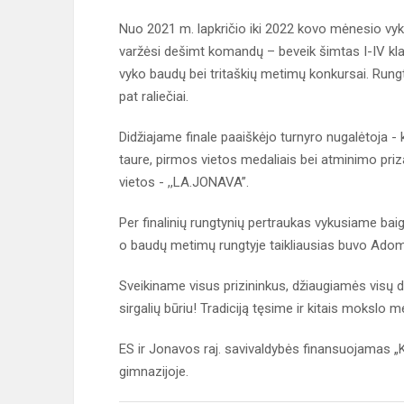
Nuo 2021 m. lapkričio iki 2022 kovo mėnesio vy
varžėsi dešimt komandų – beveik šimtas I-IV kla
vyko baudų bei tritaškių metimų konkursai. Rungty
pat raliečiai.
Didžiajame finale paaiškėjo turnyro nugalėtoja
taure, pirmos vietos medaliais bei atminimo prizai
vietos - ,,LA.JONAVA”.
Per finalinių rungtynių pertraukas vykusiame bai
o baudų metimų rungtyje taikliausias buvo Adomas
Sveikiname visus prizininkus, džiaugiamės visų 
sirgalių būriu! Tradiciją tęsime ir kitais mokslo m
ES ir Jonavos raj. savivaldybės finansuojamas „
gimnazijoje.