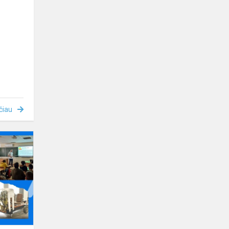
čiau
Susitikimas
su
KTK