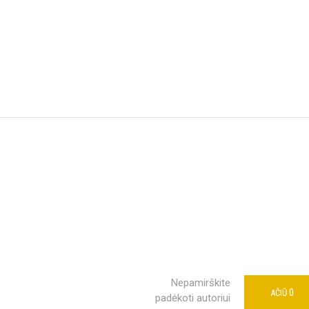
Nepamirškite
0
AČIŪ
padėkoti autoriui