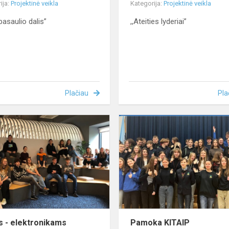
ija:
Projektinė veikla
Kategorija:
Projektinė veikla
pasaulio dalis”
,,Ateities lyderiai”
Plačiau
Pla
Ateitis
-
elektronikams
is - elektronikams
Pamoka KITAIP