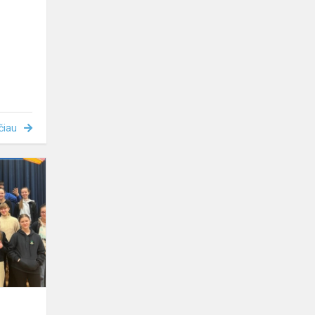
čiau
Pamoka
KITAIP