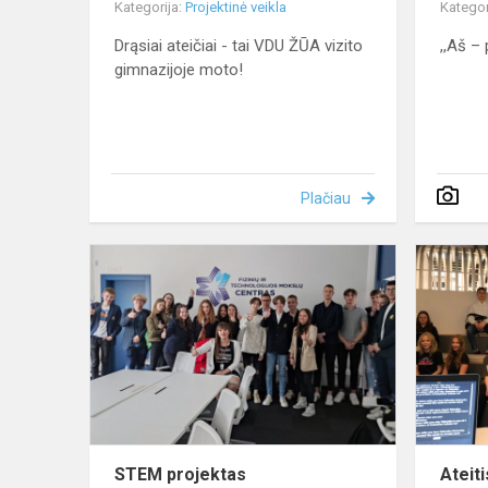
Kategorija:
Projektinė veikla
Kategor
Drąsiai ateičiai - tai VDU ŽŪA vizito
,,Aš – 
gimnazijoje moto!
Plačiau
STEM
projektas
STEM projektas
Ateit