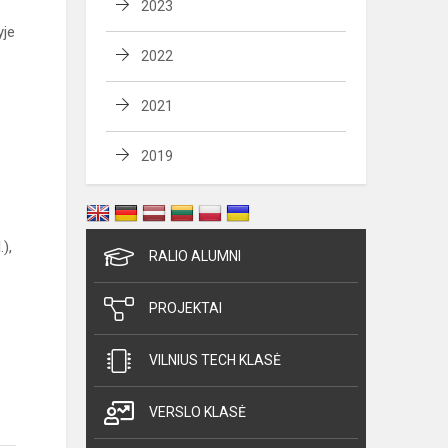
2023
yje
2022
2021
2019
),
RALIO ALUMNI
PROJEKTAI
VILNIUS TECH KLASĖ
VERSLO KLASĖ