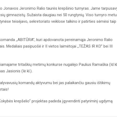
ko Jonavos Jeronimo Ralio taurės krepšinio turnyras. Jame tarpusav
sių gimnazistų. Sužaista daugiau nei 50 rungtynių. Viso turnyro metu
nėse teisėjavo, sekretoriato veiklose talkino ir patirties sėmėsi taip
 - komanda ,,ABITŪRA”, kuri apdovanota pereinamąja Jeronimo Ralio
s. Medaliais pasipuošė ir II vietos laimėtojai ,,TEŽAS IR KO” bei III
giamajame tritaškių metimų konkurse nugalėjo Paulius Ramaška (Id kl.
 Jasionis (Iė kl.).
dalyvavusių komandų aktyvumu bei jas palaikančiu gausiu ištikimų
etais!
Kokybės krepšelio“ projektas padeda įgyvendinti patyriminį ugdymą