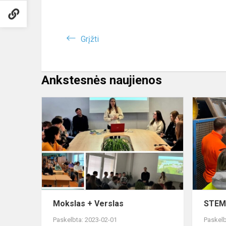
Grįžti
Ankstesnės naujienos
Mokslas
+
Verslas
Mokslas + Verslas
STEM 
Paskelbta: 2023-02-01
Paskelb