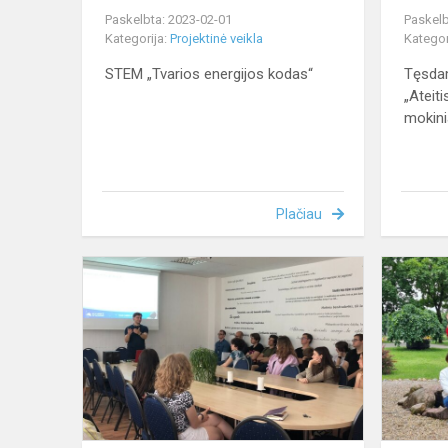
Paskelbta: 2023-02-01
Paskelb
Kategorija:
Projektinė veikla
Kategor
STEM „Tvarios energijos kodas“
Tęsdam
„Ateit
mokinia
Plačiau
Susitikimas