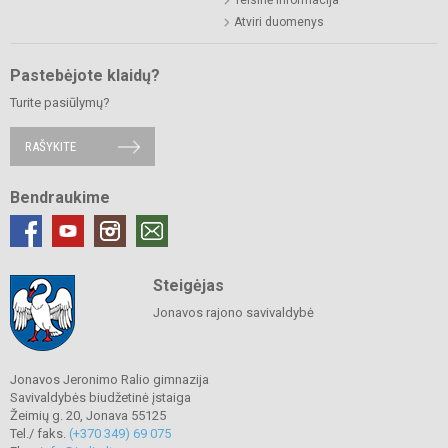
Teisinė informacija
Atviri duomenys
Pastebėjote klaidų?
Turite pasiūlymų?
RAŠYKITE
Bendraukime
Steigėjas
Jonavos rajono savivaldybė
Jonavos Jeronimo Ralio gimnazija
Savivaldybės biudžetinė įstaiga
Žeimių g. 20, Jonava 55125
Tel./ faks.
(+370 349) 69 075