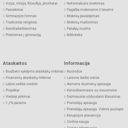
Vizija, misija, filosofija, prioritetai
Neformalusis švietimas
Pasiekimai
Pagalba mokiniams ir tėvams
Gimnazijos himnas
Mokinių pavėžėjimas
Tradiciniai renginiai
Mokinių maitinimas
Bendradarbiavimas
Patalpų nuoma
Priėmimas į gimnaziją
Biblioteka
Ataskaitos
Informacija
Biudžeto vykdymo ataskaitų rinkiniai
Nuorodos
Finansinių ataskaitų rinkiniai
Laisvos darbo vietos
Lėšos veiklai viešinti
Asmens duomenų apsauga
Projektai
Konsultavimasis su visuomene
Viešieji pirkimai
Dažniausiai užduodami klausimai
1,2% parama
Pranešėjų apsauga
Pranešėjų apsauga. Vidinis puslapis.
Korupcijos prevencija
Civilinė sauga