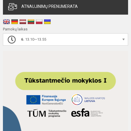
ATNAUJINIMŲ PRENUMERATA
Pamokų laikas
6.
13.10—13.55