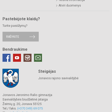
Teisinė informacija
Atviri duomenys
Pastebėjote klaidų?
Turite pasiūlymų?
RAŠYKITE
Bendraukime
Steigėjas
Jonavos rajono savivaldybė
Jonavos Jeronimo Ralio gimnazija
Savivaldybės biudžetinė įstaiga
Žeimių g. 20, Jonava 55125
Tel./ faks.
(+370 349) 69 075