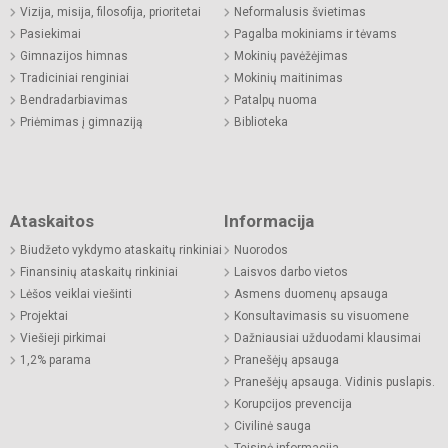
Vizija, misija, filosofija, prioritetai
Neformalusis švietimas
Pasiekimai
Pagalba mokiniams ir tėvams
Gimnazijos himnas
Mokinių pavėžėjimas
Tradiciniai renginiai
Mokinių maitinimas
Bendradarbiavimas
Patalpų nuoma
Priėmimas į gimnaziją
Biblioteka
Ataskaitos
Informacija
Biudžeto vykdymo ataskaitų rinkiniai
Nuorodos
Finansinių ataskaitų rinkiniai
Laisvos darbo vietos
Lėšos veiklai viešinti
Asmens duomenų apsauga
Projektai
Konsultavimasis su visuomene
Viešieji pirkimai
Dažniausiai užduodami klausimai
1,2% parama
Pranešėjų apsauga
Pranešėjų apsauga. Vidinis puslapis.
Korupcijos prevencija
Civilinė sauga