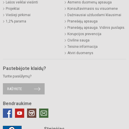
Lėšos veiklai viešinti
Asmens duomenų apsauga
Projektai
Konsultavimasis su visuomene
Viešieji pirkimai
Dažniausiai užduodami klausimai
1,2% parama
Pranešėjų apsauga
Pranešėjų apsauga. Vidinis puslapis.
Korupcijos prevencija
Civilinė sauga
Teisinė informacija
Atviri duomenys
Pastebėjote klaidų?
Turite pasiūlymų?
RAŠYKITE
Bendraukime
Steigėjas