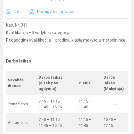
CV
Pareigybės aprašas
Kab. Nr. 311
Kvalifikacija – II vadybos kategorija
Pedagoginė kvalifikacija – pradinių klasių mokytoja metodininkė
Darbo laikas
Darbo laikas
Darbo
Savaitės
(direk.pav.
Pietūs
laikas
dienos
ugdymui)
(Mokytoja)
7.45 – 11.15
11.15 –
Pirmadienis
----
11.45 – 15.15
11.45
7.45 – 11.15
11.15 –
15.45 –
Antradienis
11.45 – 15.45
11.45
17.15