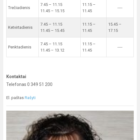
7.45 – 11.15
11.15 –
Trečiadienis
----
11.45 – 15.15
11.45
7.45 – 11.15
11.15 –
15.45 –
Ketvirtadienis
11.45 – 15.45
11.45
17.15
7.45 – 11.15
11.15 –
Penktadienis
----
11.45 – 13.12
11.45
Kontaktai
Telefonas 0 349 51 200
El. paštas
Rašyti