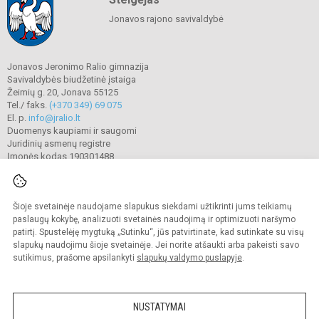
Jonavos rajono savivaldybė
Jonavos Jeronimo Ralio gimnazija
Savivaldybės biudžetinė įstaiga
Žeimių g. 20, Jonava 55125
Tel./ faks.
(+370 349) 69 075
El. p.
info@jralio.lt
Duomenys kaupiami ir saugomi
Juridinių asmenų registre
Įmonės kodas 190301488
Šioje svetainėje naudojame slapukus siekdami užtikrinti jums teikiamų
© 2023. Jonavos Jeronimo Ralio gimnazija. Visos teisės saugomos.
Kopijuoti turinį be raštiško gimnazijos sutikimo griežtai draudžiama.
paslaugų kokybę, analizuoti svetainės naudojimą ir optimizuoti naršymo
patirtį. Spustelėję mygtuką „Sutinku“, jūs patvirtinate, kad sutinkate su visų
Prieinamumo paraiška
Slapukų valdymas
slapukų naudojimu šioje svetainėje. Jei norite atšaukti arba pakeisti savo
sutikimus, prašome apsilankyti
slapukų valdymo puslapyje
.
Sumanus būdas atnaujinti
mokyklos interneto
svetainę
NUSTATYMAI