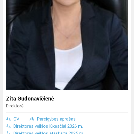
Zita Gudonavičienė
Direktorė
CV
Pareigybės aprašas
Direktorės veiklos lūkesčiai 2026 m.
Direktorės veiklos ataskaita 2025 m.