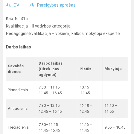
CV
Pareigybės aprašas
Kab. Nr. 315
Kvalifikacija – II vadybos kategorija
Pedagoginė kvalifikacija – vokiečių kalbos mokytoja ekspertė
Darbo laikas
Darbo laikas
Savaitės
Mokytoja
(Direk. pav.
Pietūs
dienos
ugdymui)
7.30 – 11.15
10.15 –
Pirmadienis
----
11.45 – 16.45
11.45
7.30 – 12.15
11.10 –
12.15 –
Antradienis
12.45 – 16.45
12.45
11.55
11.15 –
7.30–11.15
Trečiadienis
9.55 – 10.45
11.45–16.45
11.45