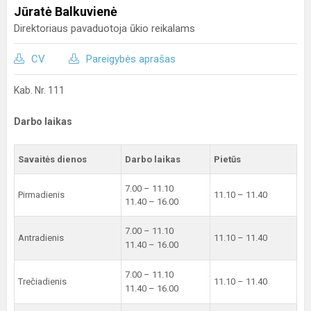
Jūratė Balkuvienė
Direktoriaus pavaduotoja ūkio reikalams
CV
Pareigybės aprašas
Kab. Nr. 111
Darbo laikas
Savaitės dienos
Darbo laikas
Pietūs
7.00 – 11.10
Pirmadienis
11.10 – 11.40
11.40 – 16.00
7.00 – 11.10
Antradienis
11.10 – 11.40
11.40 – 16.00
7.00 – 11.10
Trečiadienis
11.10 – 11.40
11.40 – 16.00