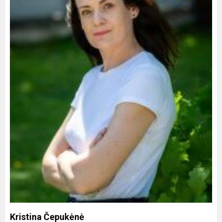
Kristina Čepukėnė