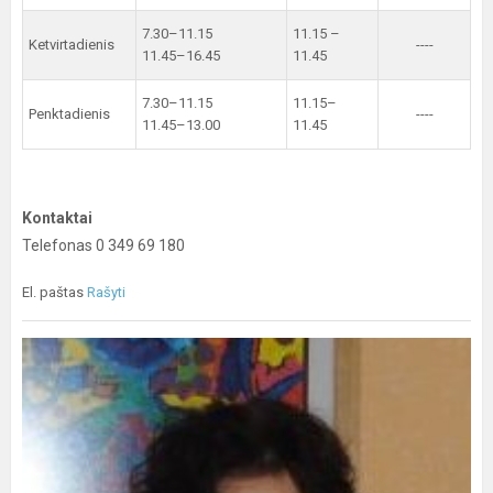
7.30–11.15
11.15 –
Ketvirtadienis
----
11.45–16.45
11.45
7.30–11.15
11.15–
Penktadienis
----
11.45–13.00
11.45
Kontaktai
Telefonas 0 349 69 180
El. paštas
Rašyti