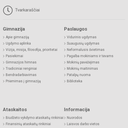
Tvarkaraščiai
Gimnazija
Paslaugos
Apie gimnaziją
Vidurinis ugdymas
Ugdymo aplinka
Suaugusių ugdymas
Vizija, misija, filosofija, prioritetai
Neformalusis švietimas
Pasiekimai
Pagalba mokiniams ir tėvams
Gimnazijos himnas
Mokinių pavėžėjimas
Tradiciniai renginiai
Mokinių maitinimas
Bendradarbiavimas
Patalpų nuoma
Priėmimas į gimnaziją
Biblioteka
Ataskaitos
Informacija
Biudžeto vykdymo ataskaitų rinkiniai
Nuorodos
Finansinių ataskaitų rinkiniai
Laisvos darbo vietos