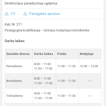
Direktoriaus pavaduotoja ugdymui
CV
Pareigybės aprašas
Kab. Nr. 211
Pedagoginė kvalifikacija – istorijos mokytoja metodininkė
Darbo laikas
Savaitės dienos
Darbo laikas
Pietūs
Mokytoja
8.00 – 11.00
Pirmadienis
11.00 – 11.30
12.00 – 13.00
11.30 – 17.00
8.00 – 11.00
Antradienis
11.00 – 11.30
----
11.30 – 17.00
8.00 – 11.00
Trečiadienis
11.00 – 11.30
----
11.30 – 17.00