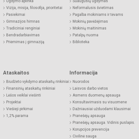
Ugdymo aplinka
Suaugusių ugdymas
Vizija, misija, filosofija, prioritetai
Neformalusis švietimas
Pasiekimai
Pagalba mokiniams ir tėvams
Gimnazijos himnas
Mokinių pavėžėjimas
Tradiciniai renginiai
Mokinių maitinimas
Bendradarbiavimas
Patalpų nuoma
Priėmimas į gimnaziją
Biblioteka
Ataskaitos
Informacija
Biudžeto vykdymo ataskaitų rinkiniai
Nuorodos
Finansinių ataskaitų rinkiniai
Laisvos darbo vietos
Lėšos veiklai viešinti
Asmens duomenų apsauga
Projektai
Konsultavimasis su visuomene
Viešieji pirkimai
Dažniausiai užduodami klausimai
1,2% parama
Pranešėjų apsauga
Pranešėjų apsauga. Vidinis puslapis.
Korupcijos prevencija
Civilinė sauga