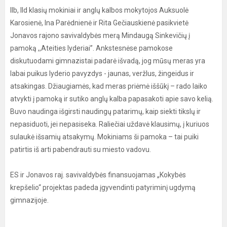
IIb, IId klasių mokiniai ir anglų kalbos mokytojos Auksuolė
Karosienė, Ina Parėdnienė ir Rita Gečiauskienė pasikvietė
Jonavos rajono savivaldybės merą Mindaugą Sinkevičių į
pamoką ,,Ateities lyderiai”. Ankstesnėse pamokose
diskutuodami gimnazistai padarė išvadą, jog mūsų meras yra
labai puikus lyderio pavyzdys - jaunas, veržlus, žingeidus ir
atsakingas. Džiaugiamės, kad meras priėmė iššūkį – rado laiko
atvykti į pamoką ir sutiko anglų kalba papasakoti apie savo kelią.
Buvo naudinga išgirsti naudingų patarimų, kaip siekti tikslų ir
nepasiduoti, jei nepasiseka. Raliečiai uždavė klausimų, į kuriuos
sulaukė išsamių atsakymų. Mokiniams ši pamoka – tai puiki
patirtis iš arti pabendrauti su miesto vadovu.
ES ir Jonavos raj. savivaldybės finansuojamas „Kokybės
krepšelio“ projektas padeda įgyvendinti patyriminį ugdymą
gimnazijoje.