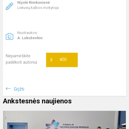
Nijolė Rimkuvienė
Lietuvių kalbos mokytoja
Nuotraukos:
A. Lukošenkin
Nepamirškite
0
AČIŪ
padėkoti autoriui
Grįžti
Ankstesnės naujienos
S
p