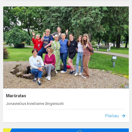
M
Maršrutas
Jonaviečius kviečiame žingsniuoti.
Plačiau
S