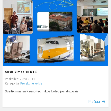
s
K
Susitikimas su KTK
Paskelbta: 2023-01-11
Kategorija:
Projektinė veikla
Susitikimas su Kauno technikos kolegijos atstovais
Plačiau