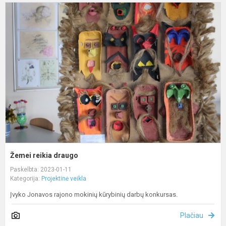
Ž
r
d
Žemei reikia draugo
Paskelbta: 2023-01-11
Kategorija:
Projektinė veikla
Įvyko Jonavos rajono mokinių kūrybinių darbų konkursas.
Plačiau