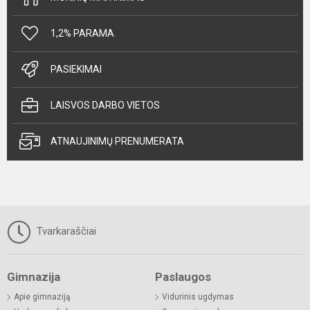
1,2% PARAMA
PASIEKIMAI
LAISVOS DARBO VIETOS
ATNAUJINIMŲ PRENUMERATA
Tvarkaraščiai
Gimnazija
Paslaugos
Apie gimnaziją
Vidurinis ugdymas