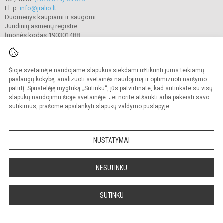
El. p.
info@jralio.lt
Duomenys kaupiami ir saugomi
Juridinių asmenų registre
Įmonės kodas 190301488
Šioje svetainėje naudojame slapukus siekdami užtikrinti jums teikiamų
© 2023. Jonavos Jeronimo Ralio gimnazija. Visos teisės saugomos.
Kopijuoti turinį be raštiško gimnazijos sutikimo griežtai draudžiama.
paslaugų kokybę, analizuoti svetainės naudojimą ir optimizuoti naršymo
patirtį. Spustelėję mygtuką „Sutinku“, jūs patvirtinate, kad sutinkate su visų
Prieinamumo paraiška
Slapukų valdymas
slapukų naudojimu šioje svetainėje. Jei norite atšaukti arba pakeisti savo
sutikimus, prašome apsilankyti
slapukų valdymo puslapyje
.
Sumanus būdas atnaujinti
mokyklos interneto
svetainę
NUSTATYMAI
NESUTINKU
SUTINKU