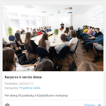
K
ir
v
d
Karjeros ir verslo diena
Paskelbta: 2023-01-11
Kategorija:
Projektinė veikla
Per dieną 30 paskaitų ir kūrybiškumo mokymų!
Plačiau