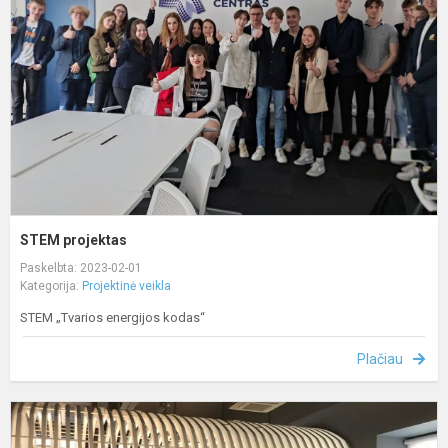
STEM projektas
Paskelbta: 2023-02-01
Kategorija:
Projektinė veikla
STEM „Tvarios energijos kodas“
Plačiau
A
-