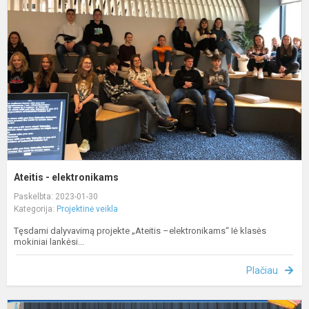
e
Ateitis - elektronikams
Paskelbta: 2023-01-30
Kategorija:
Projektinė veikla
Tęsdami dalyvavimą projekte „Ateitis –elektronikams“ Iė klasės
mokiniai lankėsi...
Plačiau
P