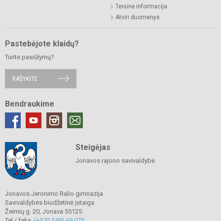
Teisinė informacija
Atviri duomenys
Pastebėjote klaidų?
Turite pasiūlymų?
RAŠYKITE
Bendraukime
Steigėjas
Jonavos rajono savivaldybė
Jonavos Jeronimo Ralio gimnazija
Savivaldybės biudžetinė įstaiga
Žeimių g. 20, Jonava 55125
Tel./ faks.
(+370 349) 69 075