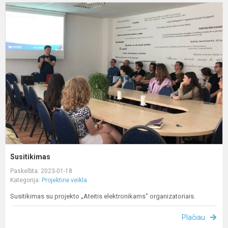
S
Susitikimas
Paskelbta: 2023-01-18
Kategorija:
Projektinė veikla
Susitikimas su projekto „Ateitis elektronikams“ organizatoriais.
Plačiau