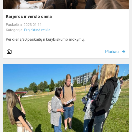
Karjeros ir verslo diena
Paskelbta: 2023-01-11
Kategorija:
Projektinė veikla
Per dieną 30 paskaitų ir kūrybiškumo mokymų!
Plačiau
B
s
L