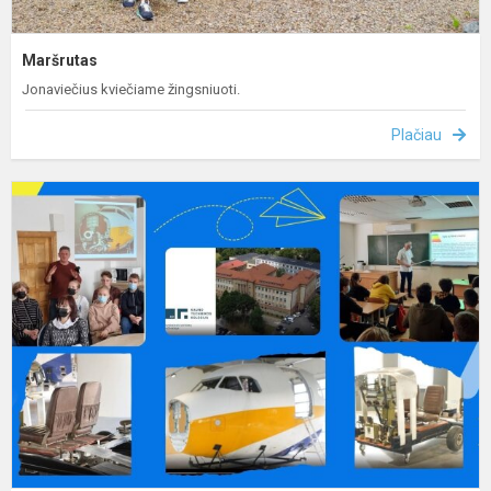
Maršrutas
Jonaviečius kviečiame žingsniuoti.
Plačiau
S
s
K