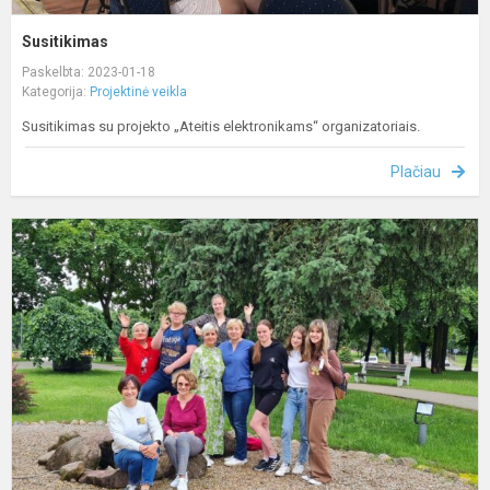
Susitikimas
Paskelbta: 2023-01-18
Kategorija:
Projektinė veikla
Susitikimas su projekto „Ateitis elektronikams“ organizatoriais.
Plačiau
M