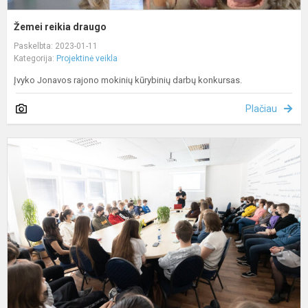
Žemei reikia draugo
Paskelbta: 2023-01-11
Kategorija:
Projektinė veikla
Įvyko Jonavos rajono mokinių kūrybinių darbų konkursas.
Plačiau
K
ir
v
d