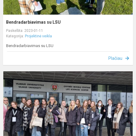
Bendradarbiavimas su LSU
Paskelbta: 2023-01-11
Kategorija:
Projektinė veikla
Bendradarbiavimas su LSU
Plačiau
P
K