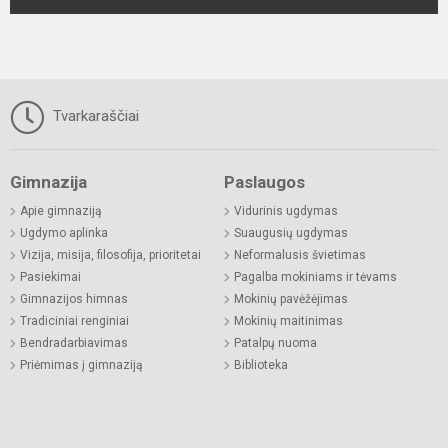
Tvarkaraščiai
Gimnazija
Paslaugos
Apie gimnaziją
Vidurinis ugdymas
Ugdymo aplinka
Suaugusių ugdymas
Vizija, misija, filosofija, prioritetai
Neformalusis švietimas
Pasiekimai
Pagalba mokiniams ir tėvams
Gimnazijos himnas
Mokinių pavėžėjimas
Tradiciniai renginiai
Mokinių maitinimas
Bendradarbiavimas
Patalpų nuoma
Priėmimas į gimnaziją
Biblioteka