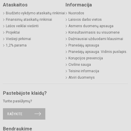
Ataskaitos
Informacija
Biudžeto vykdymo ataskaitų rinkiniai
Nuorodos
Finansinių ataskaitų rinkiniai
Laisvos darbo vietos
Lėšos veiklai viešinti
Asmens duomenų apsauga
Projektai
Konsultavimasis su visuomene
Viešieji pirkimai
Dažniausiai užduodami klausimai
1,2% parama
Pranešėjų apsauga
Pranešėjų apsauga. Vidinis puslapis.
Korupcijos prevencija
Civilinė sauga
Teisinė informacija
Atviri duomenys
Pastebėjote klaidų?
Turite pasiūlymų?
RAŠYKITE
Bendraukime