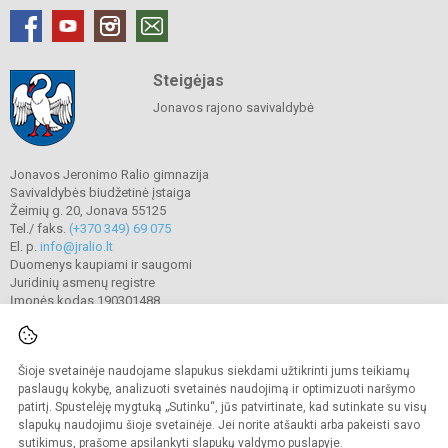
Steigėjas
Jonavos rajono savivaldybė
Jonavos Jeronimo Ralio gimnazija
Savivaldybės biudžetinė įstaiga
Žeimių g. 20, Jonava 55125
Tel./ faks.
(+370 349) 69 075
El. p.
info@jralio.lt
Duomenys kaupiami ir saugomi
Juridinių asmenų registre
Įmonės kodas 190301488
Šioje svetainėje naudojame slapukus siekdami užtikrinti jums teikiamų
© 2023. Jonavos Jeronimo Ralio gimnazija. Visos teisės saugomos.
Kopijuoti turinį be raštiško gimnazijos sutikimo griežtai draudžiama.
paslaugų kokybę, analizuoti svetainės naudojimą ir optimizuoti naršymo
patirtį. Spustelėję mygtuką „Sutinku“, jūs patvirtinate, kad sutinkate su visų
Prieinamumo paraiška
Slapukų valdymas
slapukų naudojimu šioje svetainėje. Jei norite atšaukti arba pakeisti savo
sutikimus, prašome apsilankyti
slapukų valdymo puslapyje
.