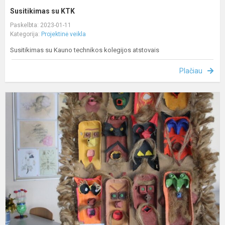
Susitikimas su KTK
Paskelbta: 2023-01-11
Kategorija:
Projektinė veikla
Susitikimas su Kauno technikos kolegijos atstovais
Plačiau
Ž
r
d