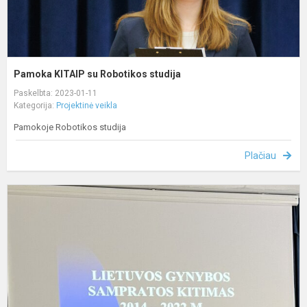
Pamoka KITAIP su Robotikos studija
Paskelbta: 2023-01-11
Kategorija:
Projektinė veikla
Pamokoje Robotikos studija
Plačiau
S
K
t