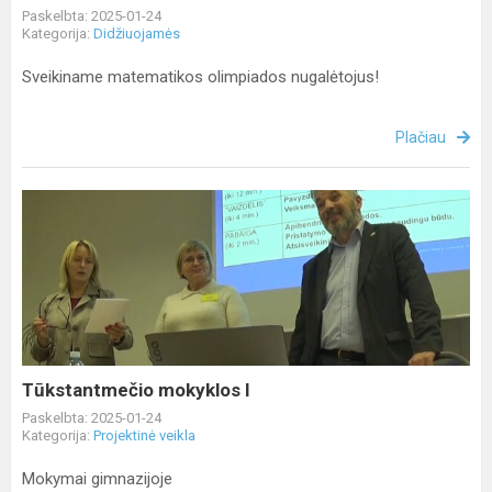
Paskelbta: 2025-01-24
Kategorija:
Didžiuojamės
Sveikiname matematikos olimpiados nugalėtojus!
Plačiau
Tūkstantmečio
mokyklos
I
Tūkstantmečio mokyklos I
Paskelbta: 2025-01-24
Kategorija:
Projektinė veikla
Mokymai gimnazijoje