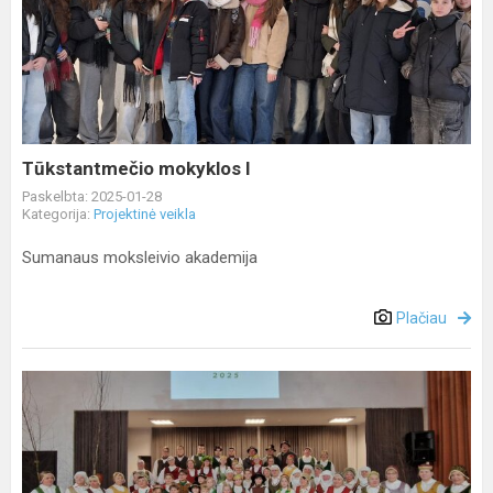
mokyklos
I
Tūkstantmečio mokyklos I
Paskelbta: 2025-01-28
Kategorija:
Projektinė veikla
Sumanaus moksleivio akademija
Plačiau
Lietuvių
liaudies
dainų
metai