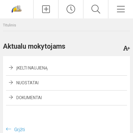
Paieška
Men
Titulinis
Aktualu mokytojams
ĮKELTI NAUJIENĄ
NUOSTATAI
DOKUMENTAI
Grįžti