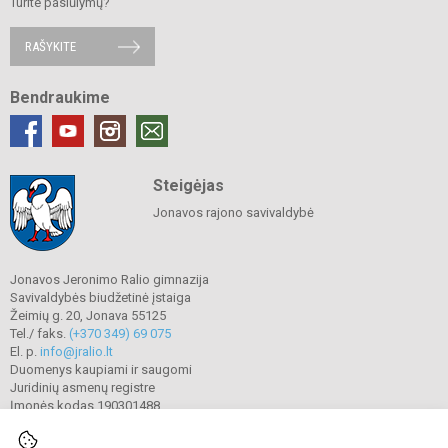
Turite pasiūlymų?
RAŠYKITE
Bendraukime
Steigėjas
Jonavos rajono savivaldybė
Jonavos Jeronimo Ralio gimnazija
Savivaldybės biudžetinė įstaiga
Žeimių g. 20, Jonava 55125
Tel./ faks.
(+370 349) 69 075
El. p.
info@jralio.lt
Duomenys kaupiami ir saugomi
Juridinių asmenų registre
Įmonės kodas 190301488