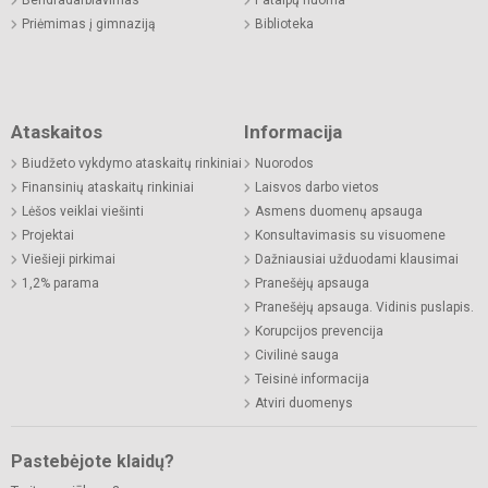
Bendradarbiavimas
Patalpų nuoma
Priėmimas į gimnaziją
Biblioteka
Ataskaitos
Informacija
Biudžeto vykdymo ataskaitų rinkiniai
Nuorodos
Finansinių ataskaitų rinkiniai
Laisvos darbo vietos
Lėšos veiklai viešinti
Asmens duomenų apsauga
Projektai
Konsultavimasis su visuomene
Viešieji pirkimai
Dažniausiai užduodami klausimai
1,2% parama
Pranešėjų apsauga
Pranešėjų apsauga. Vidinis puslapis.
Korupcijos prevencija
Civilinė sauga
Teisinė informacija
Atviri duomenys
Pastebėjote klaidų?