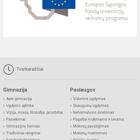
Tvarkaraščiai
Gimnazija
Paslaugos
Apie gimnaziją
Vidurinis ugdymas
Ugdymo aplinka
Suaugusių ugdymas
Vizija, misija, filosofija, prioritetai
Neformalusis švietimas
Pasiekimai
Pagalba mokiniams ir tėvams
Gimnazijos himnas
Mokinių pavėžėjimas
Tradiciniai renginiai
Mokinių maitinimas