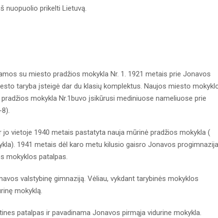
š nuopuolio prikelti Lietuvą.
jamos su miesto pradžios mokykla Nr. 1. 1921 metais prie Jonavos
to taryba įsteigė dar du klasių komplektus. Naujos miesto mokykl
pradžios mokykla Nr.1buvo įsikūrusi mediniuose nameliuose prie
-8).
 jo vietoje 1940 metais pastatyta nauja mūrinė pradžios mokykla (
la). 1941 metais dėl karo metu kilusio gaisro Jonavos progimnazij
ios mokyklos patalpas.
avos valstybinę gimnaziją. Vėliau, vykdant tarybinės mokyklos
rinę mokyklą.
ines patalpas ir pavadinama Jonavos pirmąja vidurine mokykla.