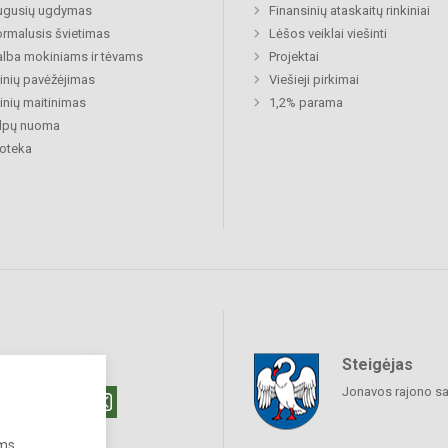
ugusių ugdymas
Finansinių ataskaitų rinkiniai
rmalusis švietimas
Lėšos veiklai viešinti
lba mokiniams ir tėvams
Projektai
nių pavėžėjimas
Viešieji pirkimai
nių maitinimas
1,2% parama
alpų nuoma
ioteka
Steigėjas
raukime
Jonavos rajono sa
ums