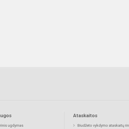
augos
Ataskaitos
rinis ugdymas
Biudžeto vykdymo ataskaitų rin