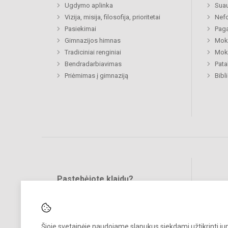
Ugdymo aplinka
Sua
Vizija, misija, filosofija, prioritetai
Nefo
Pasiekimai
Paga
Gimnazijos himnas
Moki
Tradiciniai renginiai
Moki
Bendradarbiavimas
Pat
Priėmimas į gimnaziją
Bibl
Pastebėjote klaidų?
Bend
Turite pasiūlymų?
RAŠYKITE
Šioje svetainėje naudojame slapukus siekdami užtikrinti j