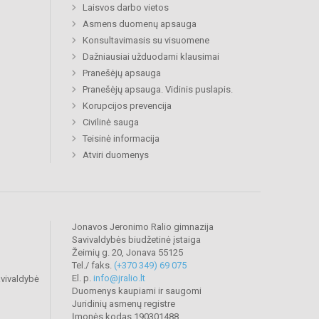
Laisvos darbo vietos
Asmens duomenų apsauga
Konsultavimasis su visuomene
Dažniausiai užduodami klausimai
Pranešėjų apsauga
Pranešėjų apsauga. Vidinis puslapis.
Korupcijos prevencija
Civilinė sauga
Teisinė informacija
Atviri duomenys
Jonavos Jeronimo Ralio gimnazija
Savivaldybės biudžetinė įstaiga
Žeimių g. 20, Jonava 55125
Tel./ faks.
(+370 349) 69 075
El. p.
info@jralio.lt
vivaldybė
Duomenys kaupiami ir saugomi
Juridinių asmenų registre
Įmonės kodas 190301488