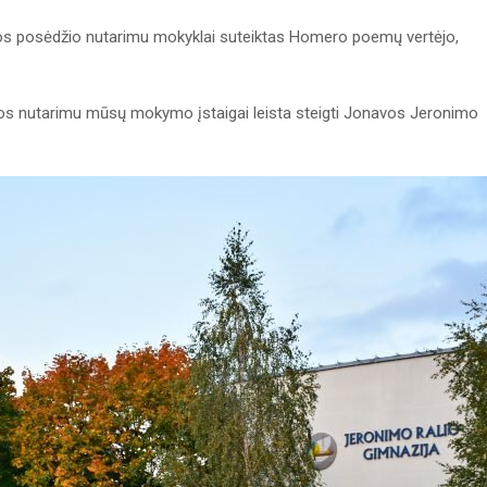
os posėdžio nutarimu mokyklai suteiktas Homero poemų vertėjo,
os nutarimu mūsų mokymo įstaigai leista steigti Jonavos Jeronimo