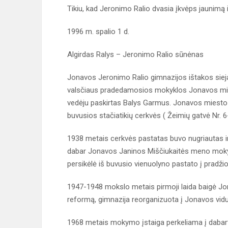
Tikiu, kad Jeronimo Ralio dvasia įkvėps jaunimą i
1996 m. spalio 1 d.
Algirdas Ralys – Jeronimo Ralio sūnėnas
Jonavos Jeronimo Ralio gimnazijos ištakos sie
valsčiaus pradedamosios mokyklos Jonavos mies
vedėju paskirtas Balys Garmus. Jonavos miesto 
buvusios stačiatikių cerkvės ( Žeimių gatvė Nr. 6
1938 metais cerkvės pastatas buvo nugriautas ir
dabar Jonavos Janinos Miščiukaitės meno mokyk
persikėlė iš buvusio vienuolyno pastato į pradž
1947-1948 mokslo metais pirmoji laida baigė Jon
reformą, gimnazija reorganizuota į Jonavos vidu
1968 metais mokymo įstaiga perkeliama į dabart