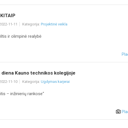
KITAIP
 2022-11-11
Kategorija:
Projektinė veikla
iltis ir olimpinė realybė
Pla
 diena Kauno technikos kolegijoje
 2022-11-10
Kategorija:
Ugdymas karjerai
tis – inžinierių rankose“
Pla