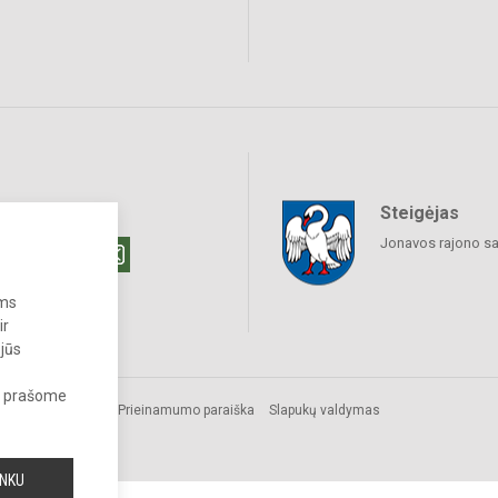
Steigėjas
raukime
Jonavos rajono sa
ums
ir
 jūs
s, prašome
Prieinamumo paraiška
Slapukų valdymas
INKU