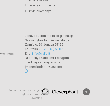
Teisinė informacija
Atviri duomenys
Jonavos Jeronimo Ralio gimnazija
Savivaldybės biudžetinė įstaiga
Žeimių g. 20, Jonava 55125
Tel./ faks.
(+370 349) 69 075
El. p.
info@jralio.lt
vivaldybė
Duomenys kaupiami ir saugomi
Juridinių asmenų registre
Įmonės kodas 190301488
Sumanus būdas atnaujinti
mokyklos interneto
svetainę