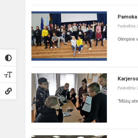
Pamoka
Pamoka 
KITAIP
Paskelbta:
Olimpinė v
Karjeros
Karjeros
diena
Paskelbta:
Kauno
technikos
“Mūsų atei
kolegijoje