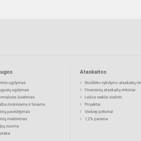
augos
Ataskaitos
rinis ugdymas
Biudžeto vykdymo ataskaitų rin
ugusių ugdymas
Finansinių ataskaitų rinkiniai
rmalusis švietimas
Lėšos veiklai viešinti
lba mokiniams ir tėvams
Projektai
nių pavėžėjimas
Viešieji pirkimai
nių maitinimas
1,2% parama
alpų nuoma
ioteka