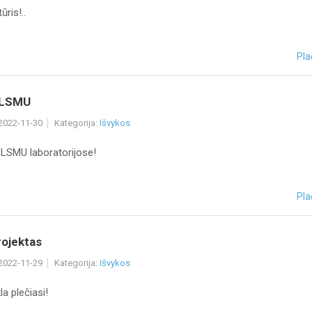
ūris!..
Pla
į LSMU
 2022-11-30
Kategorija:
Išvykos
- LSMU laboratorijose!
Pla
ojektas
 2022-11-29
Kategorija:
Išvykos
a plečiasi!