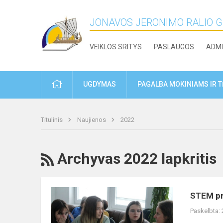
JONAVOS JERONIMO RALIO 
VEIKLOS SRITYS
PASLAUGOS
ADMI
PRADŽIA
UGDYMAS
PAGALBA MOKINIAMS IR 
Titulinis
Naujienos
2022
RSS
Archyvas 2022 lapkritis
STEM
STEM pr
projektas
Paskelbta: