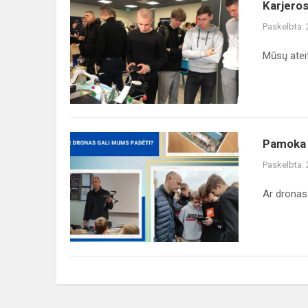
Karjeros
Karjeros
diena
Paskelbta:
Kauno
technikos
Mūsų ateit
kolegijoje
Pamoka
Pamoka 
KITAIP
Paskelbta:
Ar dronas 