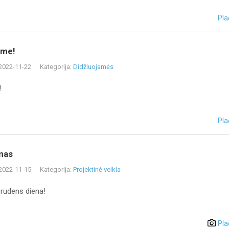
Pla
ame!
 2022-11-22
Kategorija:
Didžiuojamės
!
Pla
imas
 2022-11-15
Kategorija:
Projektinė veikla
 rudens diena!
Pla