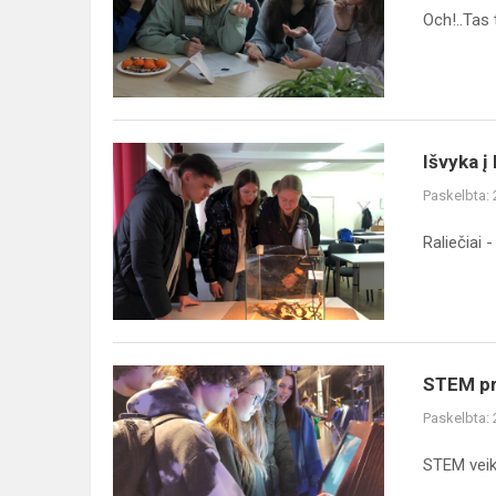
Och!..Tas t
Išvyka
Išvyka 
į
Paskelbta:
LSMU
Raliečiai 
STEM
STEM pr
projektas
Paskelbta:
STEM veikl