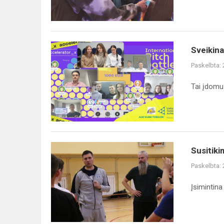
Sveikiname!
Sveikin
Paskelbta:
Tai įdomu
Susitikimas
Susitik
Paskelbta:
Įsimintina