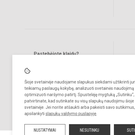
Pastebėjote klaidų?
Bend
Turite pasiūlymų?
RAŠYKITE
Šioje svetainėje naudojame slapukus siekdami užtikrinti j
teikiamų paslaugų kokybę, analizuoti svetainės naudojimą 
optimizuoti naršymo patirtį. Spustelėję mygtuką „Sutinku“,
patvirtinate, kad sutinkate su visų slapukų naudojimu šioje
svetainėje. Jei norite atšaukti arba pakeisti savo sutikimu
© 2023. Jonavos Jeronimo Ralio gimnazija. Visos teisės saugomos.
apsilankyti
slapukų valdymo puslapyje
.
Kopijuoti turinį be raštiško gimnazijos sutikimo griežtai draudžiama.
NUSTATYMAI
NESUTINKU
SUT