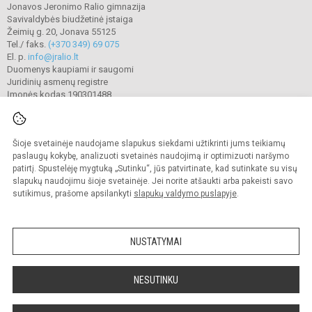
Jonavos Jeronimo Ralio gimnazija
Savivaldybės biudžetinė įstaiga
Žeimių g. 20, Jonava 55125
Tel./ faks.
(+370 349) 69 075
El. p.
info@jralio.lt
Duomenys kaupiami ir saugomi
Juridinių asmenų registre
Įmonės kodas 190301488
Šioje svetainėje naudojame slapukus siekdami užtikrinti jums teikiamų
© 2023. Jonavos Jeronimo Ralio gimnazija. Visos teisės saugomos.
Kopijuoti turinį be raštiško gimnazijos sutikimo griežtai draudžiama.
paslaugų kokybę, analizuoti svetainės naudojimą ir optimizuoti naršymo
patirtį. Spustelėję mygtuką „Sutinku“, jūs patvirtinate, kad sutinkate su visų
Prieinamumo paraiška
Slapukų valdymas
slapukų naudojimu šioje svetainėje. Jei norite atšaukti arba pakeisti savo
sutikimus, prašome apsilankyti
slapukų valdymo puslapyje
.
Sumanus būdas atnaujinti
mokyklos interneto
svetainę
NUSTATYMAI
NESUTINKU