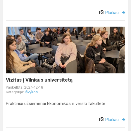
Plačiau
Vizitas
į
Vilniaus
universitetą
Vizitas į Vilniaus universitetą
Paskelbta: 2024-12-18
Kategorija:
Išvykos
Praktiniai užsiėmimai Ekonomikos ir verslo fakultete
Plačiau