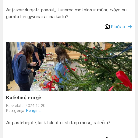
Ar įsivaizduojate pasaulį, kuriame mokslas ir mūsų ryšys su
gamta bei gyvūnais eina kartu?...
Plačiau
Kalėdinė
mugė
Kalėdinė mugė
Paskelbta: 2024-12-20
Kategorija:
Renginiai
Ar pastebėjote, kiek talentų esti tarp mūsų, raliečių?