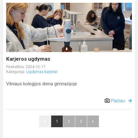
Karjeros
ugdymas
Karjeros ugdymas
Paskelbta: 2024-12-17
Kategorija:
Ugdymas karjerai
Vilniaus kolegijos diena gimnazijoje
Plačiau
1
2
3