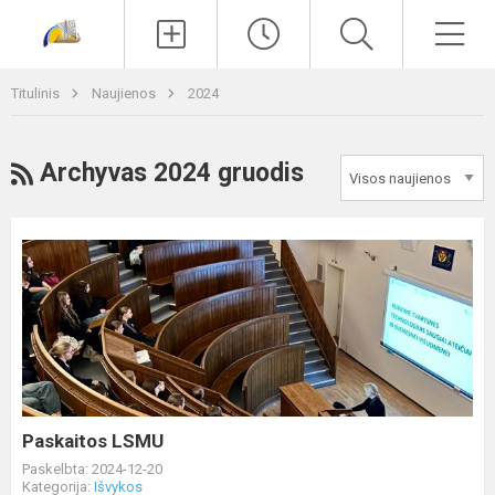
Paieška
Men
Titulinis
Naujienos
2024
RSS
Archyvas 2024 gruodis
Paskaitos
LSMU
Paskaitos LSMU
Paskelbta: 2024-12-20
Kategorija:
Išvykos