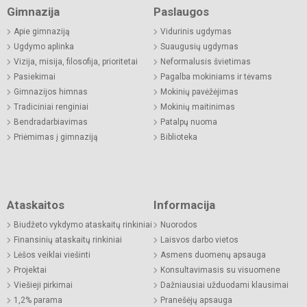
Gimnazija
Paslaugos
Apie gimnaziją
Vidurinis ugdymas
Ugdymo aplinka
Suaugusių ugdymas
Vizija, misija, filosofija, prioritetai
Neformalusis švietimas
Pasiekimai
Pagalba mokiniams ir tėvams
Gimnazijos himnas
Mokinių pavėžėjimas
Tradiciniai renginiai
Mokinių maitinimas
Bendradarbiavimas
Patalpų nuoma
Priėmimas į gimnaziją
Biblioteka
Ataskaitos
Informacija
Biudžeto vykdymo ataskaitų rinkiniai
Nuorodos
Finansinių ataskaitų rinkiniai
Laisvos darbo vietos
Lėšos veiklai viešinti
Asmens duomenų apsauga
Projektai
Konsultavimasis su visuomene
Viešieji pirkimai
Dažniausiai užduodami klausimai
1,2% parama
Pranešėjų apsauga