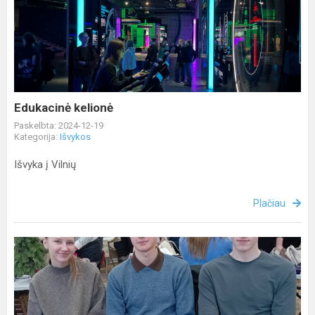
kelionė
Edukacinė kelionė
Paskelbta: 2024-12-19
Kategorija:
Išvykos
Išvyka į Vilnių
Plačiau
Gimnazijos
jaunieji
verslininkai