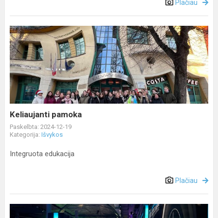
Plačiau
Keliaujanti
pamoka
Keliaujanti pamoka
Paskelbta: 2024-12-19
Kategorija:
Išvykos
Integruota edukacija
Plačiau
Edukacinė