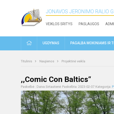
JONAVOS JERONIMO RALIO 
VEIKLOS SRITYS
PASLAUGOS
ADMI
PRADŽIA
UGDYMAS
PAGALBA MOKINIAMS IR 
Titulinis
Naujienos
Projektinė veikla
,,Comic Con Baltics“
Paskelbė : Daiva Sirtautienė
Paskelbta: 2023-02-07
Kategorija:
P