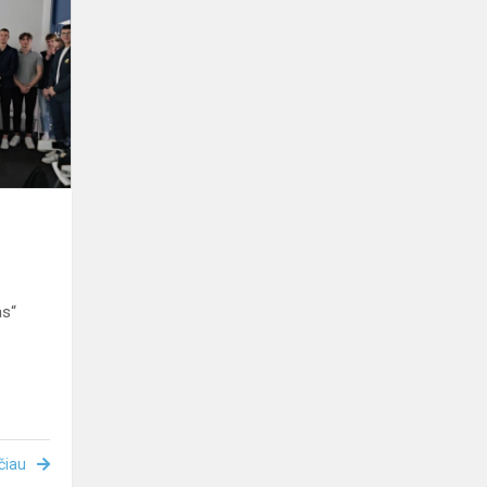
projektas
as“
čiau