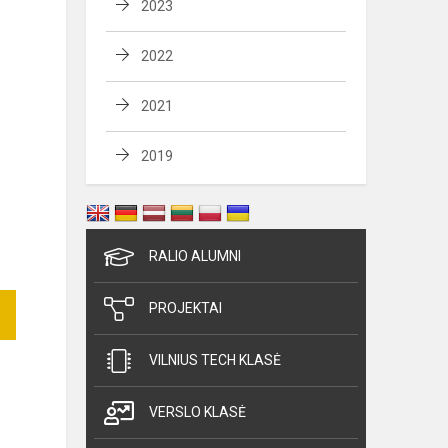
2023
2022
2021
2019
RALIO ALUMNI
PROJEKTAI
VILNIUS TECH KLASĖ
VERSLO KLASĖ