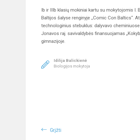
Ib ir IIIb klasių mokiniai kartu su mokytojomis I.
Baltijos šalyse renginyje ,,Comic Con Baltics“. 
technologinius stebuklus: dalyvavo cheminiuose
Jonavos raj. savivaldybės finansuojamas „Kokyb
gimnazijoje.
Idilija Balickienė
Biologijos mokytoja
Grįžti