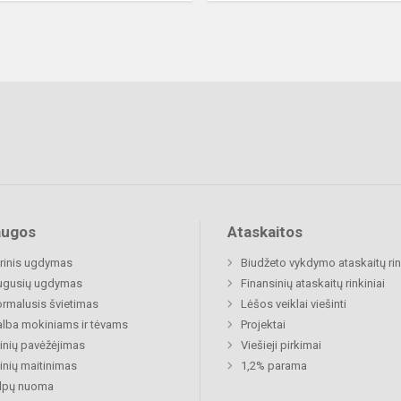
augos
Ataskaitos
rinis ugdymas
Biudžeto vykdymo ataskaitų rin
ugusių ugdymas
Finansinių ataskaitų rinkiniai
rmalusis švietimas
Lėšos veiklai viešinti
lba mokiniams ir tėvams
Projektai
nių pavėžėjimas
Viešieji pirkimai
nių maitinimas
1,2% parama
alpų nuoma