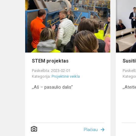
projektas
STEM projektas
Susit
Paskelbta: 2023-02-01
Paskelb
Kategorija:
Projektinė veikla
Kategor
,,Aš – pasaulio dalis”
,,Ateit
Plačiau