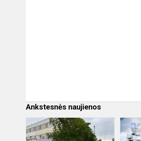
Ankstesnės naujienos
STEM
projektas