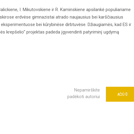
 Balickiene, I. Mikutovskiene ir R. Kaminskiene apsilankė populiariame
Atskirose erdvėse gimnazistai atrado naujausius bei karščiausius
 eksperimentuose bei kūrybinėse dirbtuvėse. Džiaugiamės, kad ES ir
ės krepšelio“ projektas padeda įgyvendinti patyriminį ugdymą
Nepamirškite
0
AČIŪ
padėkoti autoriui