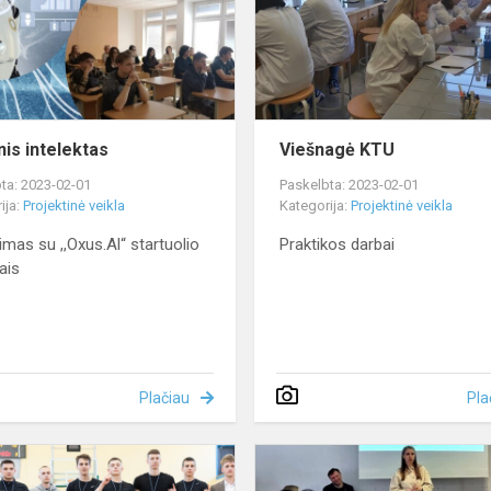
nis intelektas
Viešnagė KTU
ta: 2023-02-01
Paskelbta: 2023-02-01
ija:
Projektinė veikla
Kategorija:
Projektinė veikla
kimas su ,,Oxus.Al“ startuolio
Praktikos darbai
ais
Plačiau
Pla
Krepšinio
turnyras