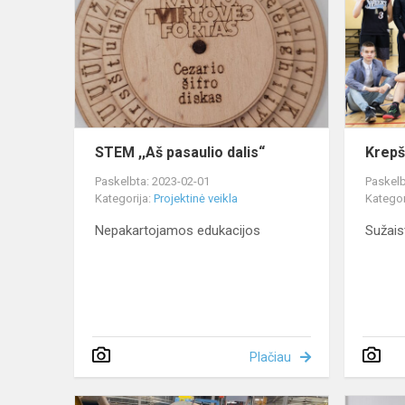
pasaulio
dalis“
STEM ,,Aš pasaulio dalis“
Krepš
Paskelbta: 2023-02-01
Paskelb
Kategorija:
Projektinė veikla
Kategor
Nepakartojamos edukacijos
Sužais
Plačiau
STEM