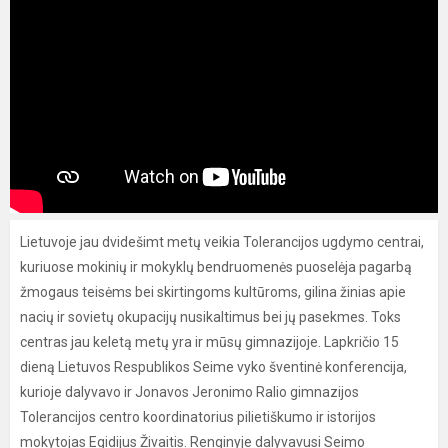
Lietuvoje jau dvidešimt metų veikia Tolerancijos ugdymo centrai,
kuriuose mokinių ir mokyklų bendruomenės puoselėja pagarbą
žmogaus teisėms bei skirtingoms kultūroms, gilina žinias apie
nacių ir sovietų okupacijų nusikaltimus bei jų pasekmes. Toks
centras jau keletą metų yra ir mūsų gimnazijoje. Lapkričio 15
dieną Lietuvos Respublikos Seime vyko šventinė konferencija,
kurioje dalyvavo ir Jonavos Jeronimo Ralio gimnazijos
Tolerancijos centro koordinatorius pilietiškumo ir istorijos
mokytojas Egidijus Živaitis. Renginyje dalyvavusi Seimo