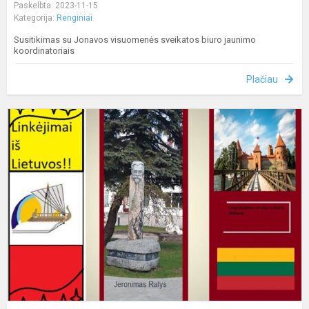
Paskelbta: 2023-11-15
Kategorija:
Renginiai
Susitikimas su Jonavos visuomenės sveikatos biuro jaunimo
koordinatoriais
Plačiau
S
-
t
m
b
m