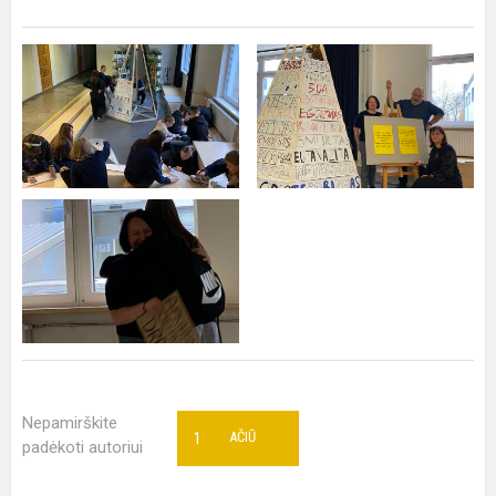
Nepamirškite
1
AČIŪ
padėkoti autoriui