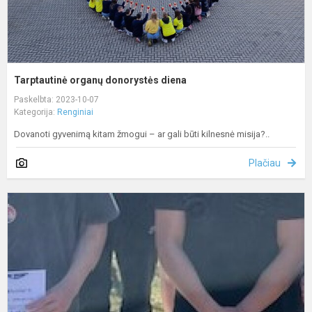
Tarptautinė organų donorystės diena
Paskelbta: 2023-10-07
Kategorija:
Renginiai
Dovanoti gyvenimą kitam žmogui – ar gali būti kilnesnė misija?..
Plačiau
M
d
2