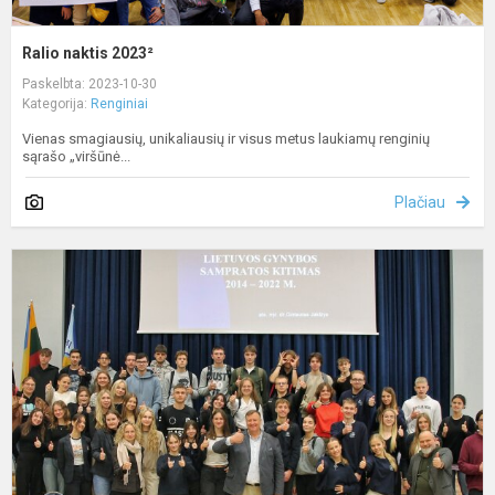
Ralio naktis 2023²
Paskelbta: 2023-10-30
Kategorija:
Renginiai
Vienas smagiausių, unikaliausių ir visus metus laukiamų renginių
sąrašo „viršūnė...
Plačiau
P
–
p
p