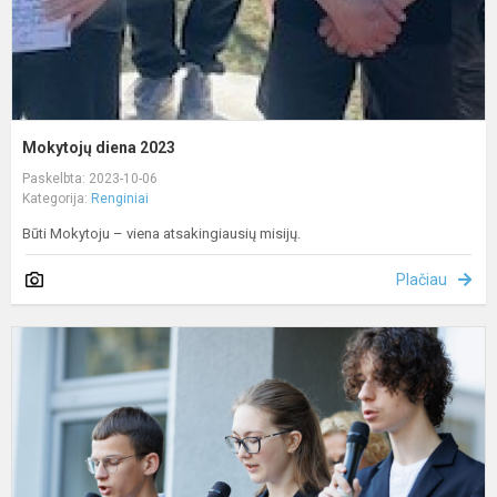
Mokytojų diena 2023
Paskelbta: 2023-10-06
Kategorija:
Renginiai
Būti Mokytoju – viena atsakingiausių misijų.
Plačiau
R
s
J
R