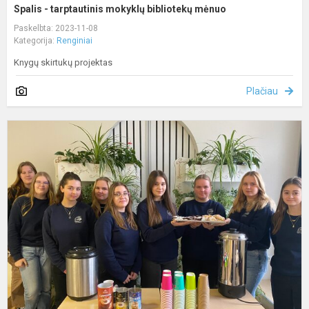
Spalis - tarptautinis mokyklų bibliotekų mėnuo
Paskelbta: 2023-11-08
Kategorija:
Renginiai
Knygų skirtukų projektas
Plačiau
P
d