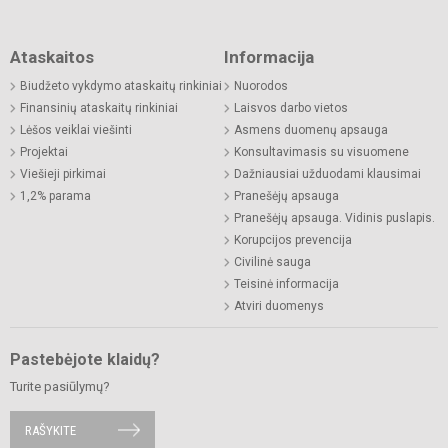
Ataskaitos
Informacija
Biudžeto vykdymo ataskaitų rinkiniai
Nuorodos
Finansinių ataskaitų rinkiniai
Laisvos darbo vietos
Lėšos veiklai viešinti
Asmens duomenų apsauga
Projektai
Konsultavimasis su visuomene
Viešieji pirkimai
Dažniausiai užduodami klausimai
1,2% parama
Pranešėjų apsauga
Pranešėjų apsauga. Vidinis puslapis.
Korupcijos prevencija
Civilinė sauga
Teisinė informacija
Atviri duomenys
Pastebėjote klaidų?
Turite pasiūlymų?
RAŠYKITE