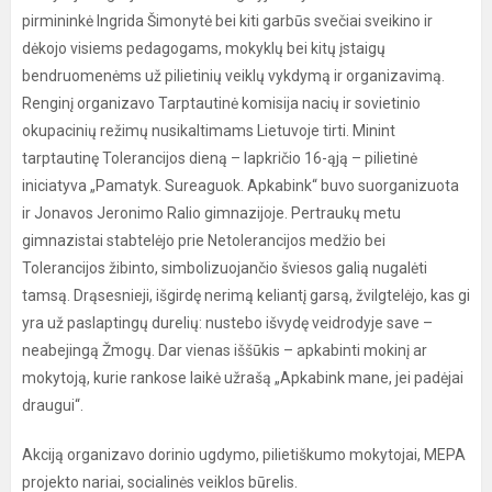
pirmininkė Ingrida Šimonytė bei kiti garbūs svečiai sveikino ir
dėkojo visiems pedagogams, mokyklų bei kitų įstaigų
bendruomenėms už pilietinių veiklų vykdymą ir organizavimą.
Renginį organizavo Tarptautinė komisija nacių ir sovietinio
okupacinių režimų nusikaltimams Lietuvoje tirti. Minint
tarptautinę Tolerancijos dieną – lapkričio 16-ąją – pilietinė
iniciatyva „Pamatyk. Sureaguok. Apkabink“ buvo suorganizuota
ir Jonavos Jeronimo Ralio gimnazijoje. Pertraukų metu
gimnazistai stabtelėjo prie Netolerancijos medžio bei
Tolerancijos žibinto, simbolizuojančio šviesos galią nugalėti
tamsą. Drąsesnieji, išgirdę nerimą keliantį garsą, žvilgtelėjo, kas gi
yra už paslaptingų durelių: nustebo išvydę veidrodyje save –
neabejingą Žmogų. Dar vienas iššūkis – apkabinti mokinį ar
mokytoją, kurie rankose laikė užrašą „Apkabink mane, jei padėjai
draugui“.
Akciją organizavo dorinio ugdymo, pilietiškumo mokytojai, MEPA
projekto nariai, socialinės veiklos būrelis.