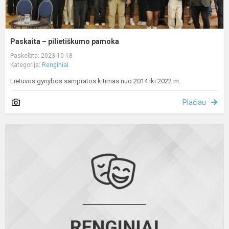
Paskaita – pilietiškumo pamoka
Paskelbta: 2023-10-18
Kategorija:
Renginiai
Lietuvos gynybos sampratos kitimas nuo 2014 iki 2022 m.
Plačiau
I
p