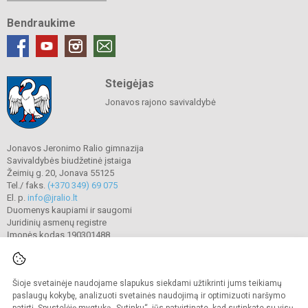
Bendraukime
Steigėjas
Jonavos rajono savivaldybė
Jonavos Jeronimo Ralio gimnazija
Savivaldybės biudžetinė įstaiga
Žeimių g. 20, Jonava 55125
Tel./ faks.
(+370 349) 69 075
El. p.
info@jralio.lt
Duomenys kaupiami ir saugomi
Juridinių asmenų registre
Įmonės kodas 190301488
Šioje svetainėje naudojame slapukus siekdami užtikrinti jums teikiamų
© 2023. Jonavos Jeronimo Ralio gimnazija. Visos teisės saugomos.
Kopijuoti turinį be raštiško gimnazijos sutikimo griežtai draudžiama.
paslaugų kokybę, analizuoti svetainės naudojimą ir optimizuoti naršymo