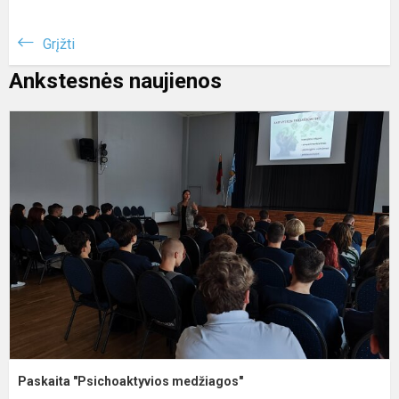
Grįžti
Ankstesnės naujienos
P
"
m
Paskaita "Psichoaktyvios medžiagos"