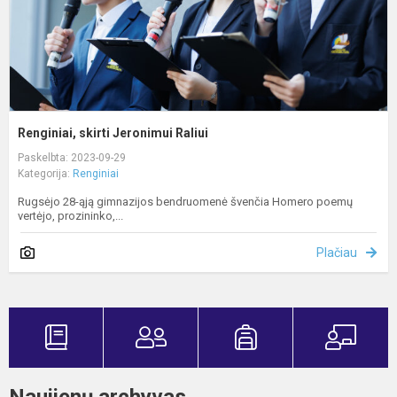
Renginiai, skirti Jeronimui Raliui
Paskelbta: 2023-09-29
Kategorija:
Renginiai
Rugsėjo 28-ąją gimnazijos bendruomenė švenčia Homero poemų
vertėjo, prozininko,...
Plačiau
Naujienų archyvas