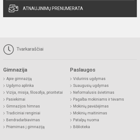
ATNAUJINIMŲ PRENUMERATA
Tvarkaraščiai
Gimnazija
Paslaugos
Apie gimnaziją
Vidurinis ugdymas
Ugdymo aplinka
Suaugusių ugdymas
Vizija, misija, filosofija, prioritetai
Neformalusis švietimas
Pasiekimai
Pagalba mokiniams ir tėvams
Gimnazijos himnas
Mokinių pavėžėjimas
Tradiciniai renginiai
Mokinių maitinimas
Bendradarbiavimas
Patalpų nuoma
Priėmimas į gimnaziją
Biblioteka