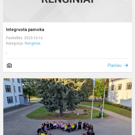
Integruota pamoka
Paskelbta: 2023-10-16
Kategorija:
Renginiai
-
Plačiau
T
o
d
d