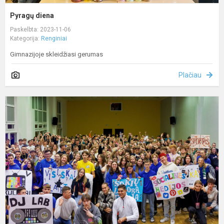
Pyragų diena
Paskelbta: 2023-11-06
Kategorija:
Renginiai
Gimnazijoje skleidžiasi gerumas
Plačiau
R
n
2