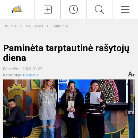
Paieška
Men
Titulinis
Naujienos
Renginiai
Paminėta tarptautinė rašytojų
diena
Paskelbta: 2023-03-07
Kategorija:
Renginiai