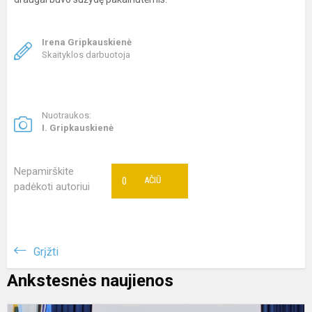
Irena Gripkauskienė
Skaityklos darbuotoja
Nuotraukos:
I. Gripkauskienė
Nepamirškite
0
AČIŪ
padėkoti autoriui
Grįžti
Ankstesnės naujienos
Č