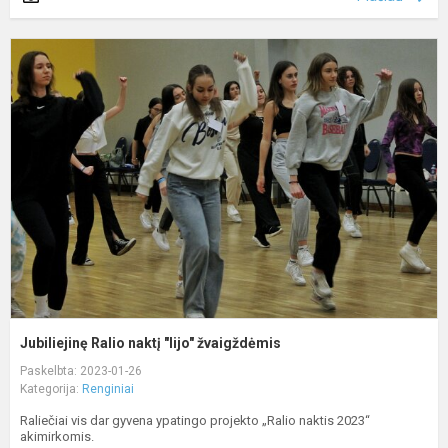
J
R
n
"l
ž
Jubiliejinę Ralio naktį "lijo" žvaigždėmis
Paskelbta: 2023-01-26
Kategorija:
Renginiai
Raliečiai vis dar gyvena ypatingo projekto „Ralio naktis 2023“
akimirkomis.