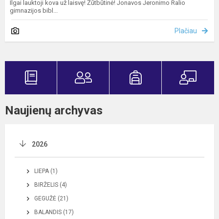
Ilgai lauktoji kova už laisvę! Žūtbūtinė! Jonavos Jeronimo Ralio
gimnazijos bibl...
Plačiau
Naujienų archyvas
2026
LIEPA (1)
BIRŽELIS (4)
GEGUŽĖ (21)
BALANDIS (17)