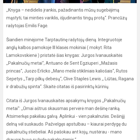
,,Knyga – nedidelis įrankis, pažadinantis mūsų sugebėjimą
mąstyti; tai minties variklis, išjudinantis tingų protą“. Prancūzų
rašytojas Emilis Fagė.
Šiandien minėjome Tarptautinę rašytojų dieną. Integruotoje
anglų kalbos pamokoje III klasės mokiniai ( mokyt. Rita
Lamokovskienė ) pristatė šias knygas: Jurgos Ivanauskaitės
,,Pakalnučių metai“, Antuano de Sent Egziuperi ,,Mažasis
princas“, Juozo Erlicko ,,Mano meilė stikliniais kaliošais“, Rutos
Sepetys ,,Tarp pilkų debesų“, Clive Staples Lewis ,, Liūtas, Ragana
ir drabužių spinta“. Skaitė citatas iš pasirinktų kūrinių.
Citata iš Jurgos Ivanauskaitės apsakymų knygos ,,Pakalnučių
metai“: ,,Ūmai aštrus skausmas pervėrė man dešinę ranką.
Atsimerkęs pakėliau galvą. Aplinkui - vien pakalnutės. Dešinįjį
delną vėl suskaudo. Pažvelgęs apstulbau – kiaurai perdygę du
pakalnučių stiebeliai. Aš pašokau ant kojų, nustėrau - mano
draugai buvo sužydę pakalnutėmis.“