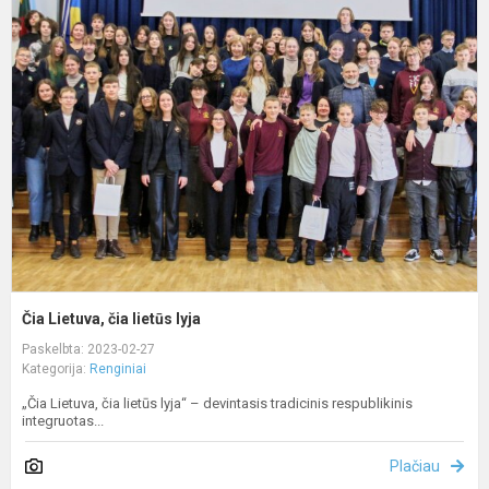
L
č
l
l
Čia Lietuva, čia lietūs lyja
Paskelbta: 2023-02-27
Kategorija:
Renginiai
„Čia Lietuva, čia lietūs lyja“ – devintasis tradicinis respublikinis
integruotas...
Plačiau