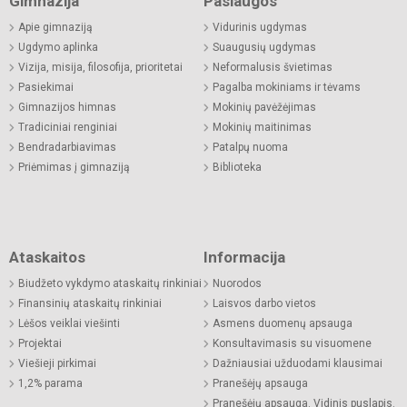
Gimnazija
Paslaugos
Apie gimnaziją
Vidurinis ugdymas
Ugdymo aplinka
Suaugusių ugdymas
Vizija, misija, filosofija, prioritetai
Neformalusis švietimas
Pasiekimai
Pagalba mokiniams ir tėvams
Gimnazijos himnas
Mokinių pavėžėjimas
Tradiciniai renginiai
Mokinių maitinimas
Bendradarbiavimas
Patalpų nuoma
Priėmimas į gimnaziją
Biblioteka
Ataskaitos
Informacija
Biudžeto vykdymo ataskaitų rinkiniai
Nuorodos
Finansinių ataskaitų rinkiniai
Laisvos darbo vietos
Lėšos veiklai viešinti
Asmens duomenų apsauga
Projektai
Konsultavimasis su visuomene
Viešieji pirkimai
Dažniausiai užduodami klausimai
1,2% parama
Pranešėjų apsauga
Pranešėjų apsauga. Vidinis puslapis.