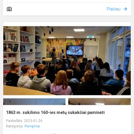
Plačiau
1
m
s
1
i
m
s
p
1863 m. sukilimo 160-ies metų sukakčiai paminėti
Paskelbta: 2023-01-26
Kategorija:
Renginiai