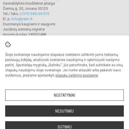
Savivaldybės biudžetinė įstaiga
Žeimių g. 20, Jonava 55125
Tel./ faks.
(+370 349) 69 075
El. p.
info@jralio.lt
Duomenys kaupiami ir saugomi
Juridinių asmenų registre
Įmonės kodas 190301488
Šioje svetainėje naudojame slapukus siekdami užtikrinti jums teikiamų
© 2023. Jonavos Jeronimo Ralio gimnazija. Visos teisės saugomos.
Kopijuoti turinį be raštiško gimnazijos sutikimo griežtai draudžiama.
paslaugų kokybę, analizuoti svetainės naudojimą ir optimizuoti naršymo
patirtį. Spustelėję mygtuką „Sutinku“, jūs patvirtinate, kad sutinkate su visų
Prieinamumo paraiška
Slapukų valdymas
slapukų naudojimu šioje svetainėje. Jei norite atšaukti arba pakeisti savo
sutikimus, prašome apsilankyti
slapukų valdymo puslapyje
.
Sumanus būdas atnaujinti
mokyklos interneto
svetainę
NUSTATYMAI
NESUTINKU
SUTINKU