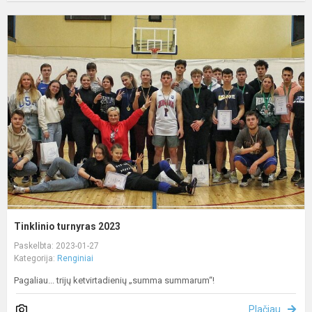
T
t
2
Tinklinio turnyras 2023
Paskelbta: 2023-01-27
Kategorija:
Renginiai
Pagaliau... trijų ketvirtadienių „summa summarum“!
Plačiau