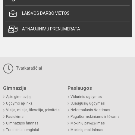
LAISVOS DARBO VIETOS
ATNAUJINIMŲ PRENUMERATA
Tvarkaraščiai
Gimnazija
Paslaugos
Apie gimnaziją
Vidurinis ugdymas
Ugdymo aplinka
Suaugusių ugdymas
Vizija, misija, filosofija, prioritetai
Neformalusis švietimas
Pasiekimai
Pagalba mokiniams ir tėvams
Gimnazijos himnas
Mokinių pavėžėjimas
Tradiciniai renginiai
Mokinių maitinimas