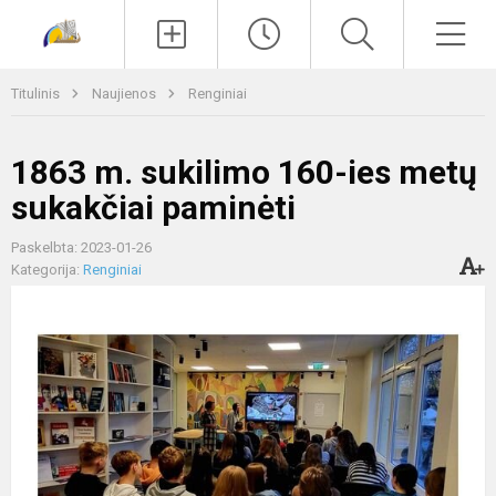
Paieška
Men
Titulinis
Naujienos
Renginiai
1863 m. sukilimo 160-ies metų
sukakčiai paminėti
Paskelbta: 2023-01-26
Kategorija:
Renginiai