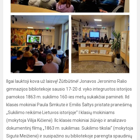
Ilgai lauktoji kova už laisvę! Žūtbūtinė! Jonavos Jeronimo Ralio
gimnazijos bibliotekoje sausio 17-20 d. vyko integruotos istorijos
pamokos 1863 m. sukilimo 160-ies metų sukakčiai paminėti. IId
klasės mokiniai Paula Šimkutė ir Emilis Šaltys pristatė pranešimą
„Sukilimo reikšmė Lietuvos istorijoje” I klasių mokiniams
(mokytoja Vilija Kičienė). IIc klasės mokiniai žiūrėjo ir analizavo
dokumentinį filmą „1863 m. sukilimas. Sukilimo tikslai“ (mokytoja
Sigutė Meižienė) ir susipažino su bibliotekoje parengta spaudinių