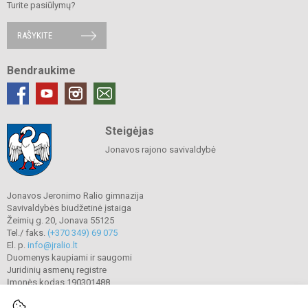
Turite pasiūlymų?
RAŠYKITE
Bendraukime
Steigėjas
Jonavos rajono savivaldybė
Jonavos Jeronimo Ralio gimnazija
Savivaldybės biudžetinė įstaiga
Žeimių g. 20, Jonava 55125
Tel./ faks.
(+370 349) 69 075
El. p.
info@jralio.lt
Duomenys kaupiami ir saugomi
Juridinių asmenų registre
Įmonės kodas 190301488