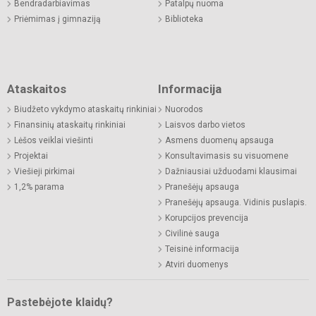
Bendradarbiavimas
Patalpų nuoma
Priėmimas į gimnaziją
Biblioteka
Ataskaitos
Informacija
Biudžeto vykdymo ataskaitų rinkiniai
Nuorodos
Finansinių ataskaitų rinkiniai
Laisvos darbo vietos
Lėšos veiklai viešinti
Asmens duomenų apsauga
Projektai
Konsultavimasis su visuomene
Viešieji pirkimai
Dažniausiai užduodami klausimai
1,2% parama
Pranešėjų apsauga
Pranešėjų apsauga. Vidinis puslapis.
Korupcijos prevencija
Civilinė sauga
Teisinė informacija
Atviri duomenys
Pastebėjote klaidų?