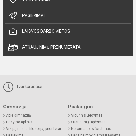
PASIEKIMAI
LAISVOS DARBO VIETOS
ATNAUJINIMŲ PRENUMERATA
Tvarkaraščiai
Gimnazija
Paslaugos
Apie gimnaziją
Vidurinis ugdymas
Ugdymo aplinka
Suaugusių ugdymas
Vizija, misija, filosofija, prioritetai
Neformalusis švietimas
Pasiekimai
Pagalba mokiniams ir tėvams