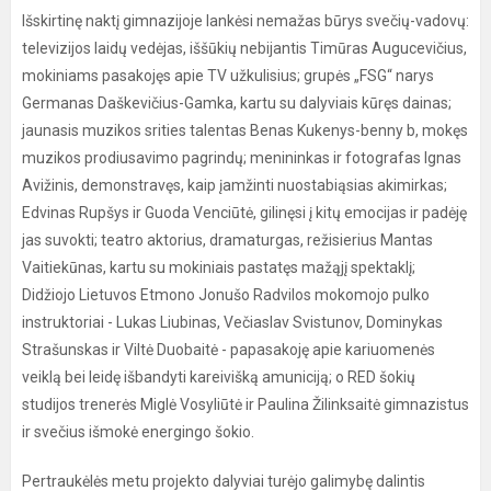
Išskirtinę naktį gimnazijoje lankėsi nemažas būrys svečių-vadovų:
televizijos laidų vedėjas, iššūkių nebijantis Timūras Augucevičius,
mokiniams pasakojęs apie TV užkulisius; grupės „FSG“ narys
Germanas Daškevičius-Gamka, kartu su dalyviais kūręs dainas;
jaunasis muzikos srities talentas Benas Kukenys-benny b, mokęs
muzikos prodiusavimo pagrindų; menininkas ir fotografas Ignas
Avižinis, demonstravęs, kaip įamžinti nuostabiąsias akimirkas;
Edvinas Rupšys ir Guoda Venciūtė, gilinęsi į kitų emocijas ir padėję
jas suvokti; teatro aktorius, dramaturgas, režisierius Mantas
Vaitiekūnas, kartu su mokiniais pastatęs mažąjį spektaklį;
Didžiojo Lietuvos Etmono Jonušo Radvilos mokomojo pulko
instruktoriai - Lukas Liubinas, Večiaslav Svistunov, Dominykas
Strašunskas ir Viltė Duobaitė - papasakoję apie kariuomenės
veiklą bei leidę išbandyti kareivišką amuniciją; o RED šokių
studijos trenerės Miglė Vosyliūtė ir Paulina Žilinksaitė gimnazistus
ir svečius išmokė energingo šokio.
Pertraukėlės metu projekto dalyviai turėjo galimybę dalintis