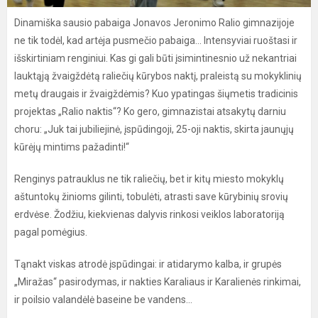
Dinamiška sausio pabaiga Jonavos Jeronimo Ralio gimnazijoje
ne tik todėl, kad artėja pusmečio pabaiga... Intensyviai ruoštasi ir
išskirtiniam renginiui. Kas gi gali būti įsimintinesnio už nekantriai
lauktąją žvaigždėtą raliečių kūrybos naktį, praleistą su mokyklinių
metų draugais ir žvaigždėmis? Kuo ypatingas šiųmetis tradicinis
projektas „Ralio naktis“? Ko gero, gimnazistai atsakytų darniu
choru: „Juk tai jubiliejinė, įspūdingoji, 25-oji naktis, skirta jaunųjų
kūrėjų mintims pažadinti!“
Renginys patrauklus ne tik raliečių, bet ir kitų miesto mokyklų
aštuntokų žinioms gilinti, tobulėti, atrasti save kūrybinių srovių
erdvėse. Žodžiu, kiekvienas dalyvis rinkosi veiklos laboratoriją
pagal pomėgius.
Tąnakt viskas atrodė įspūdingai: ir atidarymo kalba, ir grupės
„Miražas“ pasirodymas, ir nakties Karaliaus ir Karalienės rinkimai,
ir poilsio valandėlė baseine be vandens...