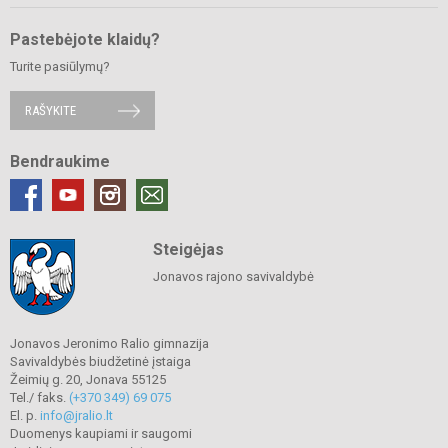
Pastebėjote klaidų?
Turite pasiūlymų?
RAŠYKITE
Bendraukime
Steigėjas
Jonavos rajono savivaldybė
Jonavos Jeronimo Ralio gimnazija
Savivaldybės biudžetinė įstaiga
Žeimių g. 20, Jonava 55125
Tel./ faks.
(+370 349) 69 075
El. p.
info@jralio.lt
Duomenys kaupiami ir saugomi