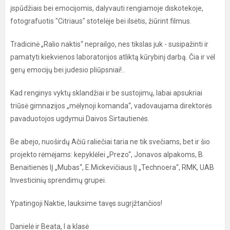
įspūdžiais bei emocijomis, dalyvauti rengiamoje diskotekoje,
fotografuotis "Citriaus" stotelėje bei ilsėtis, žiūrint filmus.
Tradicinė „Ralio naktis“ neprailgo, nes tikslas juk - susipažinti ir
pamatyti kiekvienos laboratorijos atliktą kūrybinį darbą. Čia ir vėl
gerų emocijų bei judesio pliūpsniai!..
Kad renginys vyktų sklandžiai ir be sustojimų, labai apsukriai
triūsė gimnazijos „mėlynoji komanda“, vadovaujama direktorės
pavaduotojos ugdymui Daivos Sirtautienės.
Be abejo, nuoširdų Ačiū raliečiai taria ne tik svečiams, bet ir šio
projekto rėmėjams: kepyklėlei „Prezo“, Jonavos alpakoms, B.
Benaitienės IĮ „Mubas“, E.Mickevičiaus IĮ „Technoera“, RMK, UAB
Investicinių sprendimų grupei.
Ypatingoji Naktie, lauksime tavęs sugrįžtančios!
Danielė ir Beata, I a klasė