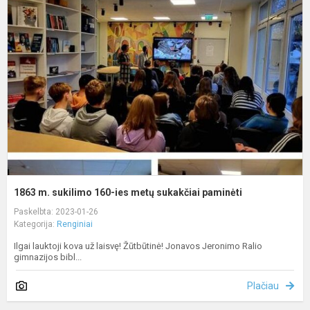
m
s
1
i
m
s
p
1863 m. sukilimo 160-ies metų sukakčiai paminėti
Paskelbta: 2023-01-26
Kategorija:
Renginiai
Ilgai lauktoji kova už laisvę! Žūtbūtinė! Jonavos Jeronimo Ralio
gimnazijos bibl...
Plačiau