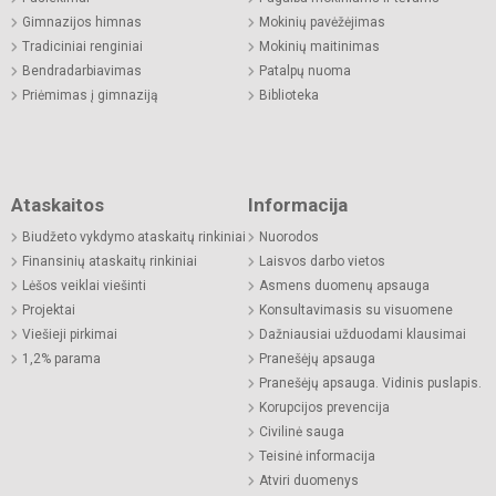
Gimnazijos himnas
Mokinių pavėžėjimas
Tradiciniai renginiai
Mokinių maitinimas
Bendradarbiavimas
Patalpų nuoma
Priėmimas į gimnaziją
Biblioteka
Ataskaitos
Informacija
Biudžeto vykdymo ataskaitų rinkiniai
Nuorodos
Finansinių ataskaitų rinkiniai
Laisvos darbo vietos
Lėšos veiklai viešinti
Asmens duomenų apsauga
Projektai
Konsultavimasis su visuomene
Viešieji pirkimai
Dažniausiai užduodami klausimai
1,2% parama
Pranešėjų apsauga
Pranešėjų apsauga. Vidinis puslapis.
Korupcijos prevencija
Civilinė sauga
Teisinė informacija
Atviri duomenys