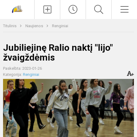
Paieška
Men
Titulinis
Naujienos
Renginiai
Jubiliejinę Ralio naktį "lijo"
žvaigždėmis
Paskelbta: 2023-01-26
Kategorija:
Renginiai