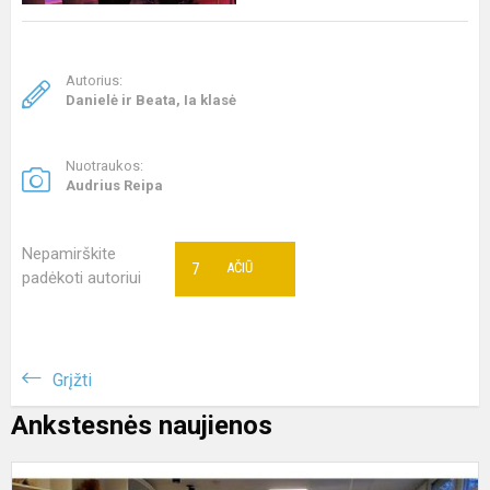
Autorius:
Danielė ir Beata, Ia klasė
Nuotraukos:
Audrius Reipa
Nepamirškite
7
AČIŪ
padėkoti autoriui
Grįžti
Ankstesnės naujienos
1