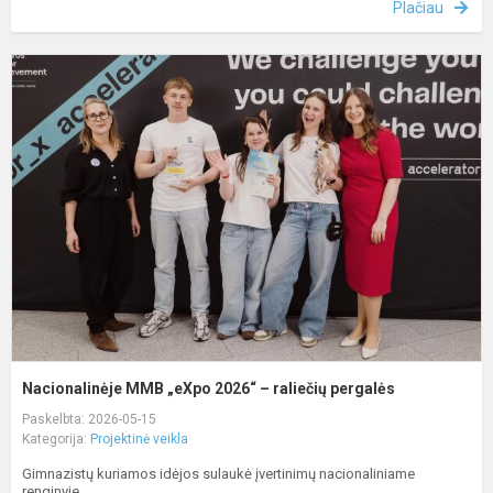
Plačiau
N
„
2
–
r
p
Nacionalinėje MMB „eXpo 2026“ – raliečių pergalės
Paskelbta: 2026-05-15
Kategorija:
Projektinė veikla
Gimnazistų kuriamos idėjos sulaukė įvertinimų nacionaliniame
renginyje.