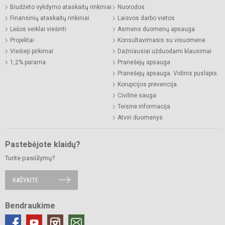
Biudžeto vykdymo ataskaitų rinkiniai
Nuorodos
Finansinių ataskaitų rinkiniai
Laisvos darbo vietos
Lėšos veiklai viešinti
Asmens duomenų apsauga
Projektai
Konsultavimasis su visuomene
Viešieji pirkimai
Dažniausiai užduodami klausimai
1,2% parama
Pranešėjų apsauga
Pranešėjų apsauga. Vidinis puslapis.
Korupcijos prevencija
Civilinė sauga
Teisinė informacija
Atviri duomenys
Pastebėjote klaidų?
Turite pasiūlymų?
RAŠYKITE
Bendraukime