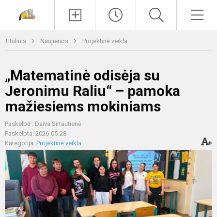
Paieška
Men
Titulinis
Naujienos
Projektinė veikla
„Matematinė odisėja su
Jeronimu Raliu“ – pamoka
mažiesiems mokiniams
Paskelbė : Daiva Sirtautienė
Paskelbta: 2026-05-28
Kategorija:
Projektinė veikla