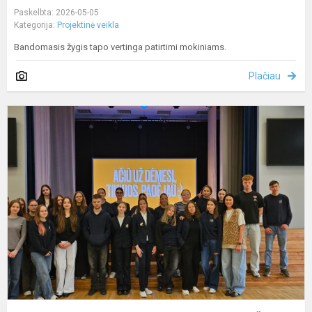
Paskelbta: 2026-05-05
Kategorija:
Projektinė veikla
Bandomasis žygis tapo vertinga patirtimi mokiniams.
Plačiau
G
v
s
g
s
Ž
P.