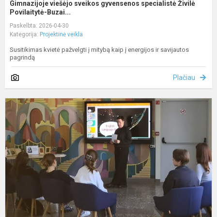
Gimnazijoje viešėjo sveikos gyvensenos specialistė Živilė
Povilaitytė-Buzai...
Paskelbta: 2026-04-30
Kategorija:
Projektinė veikla
Susitikimas kvietė pažvelgti į mitybą kaip į energijos ir savijautos
pagrindą
Plačiau
A
k
d
–
s
V
Š