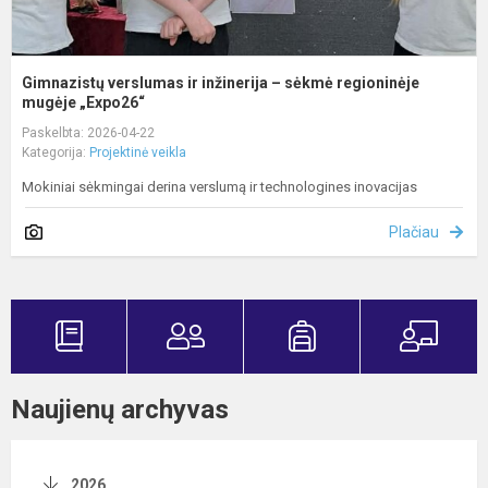
Gimnazistų verslumas ir inžinerija – sėkmė regioninėje
mugėje „Expo26“
Paskelbta: 2026-04-22
Kategorija:
Projektinė veikla
Mokiniai sėkmingai derina verslumą ir technologines inovacijas
Plačiau
Naujienų archyvas
2026