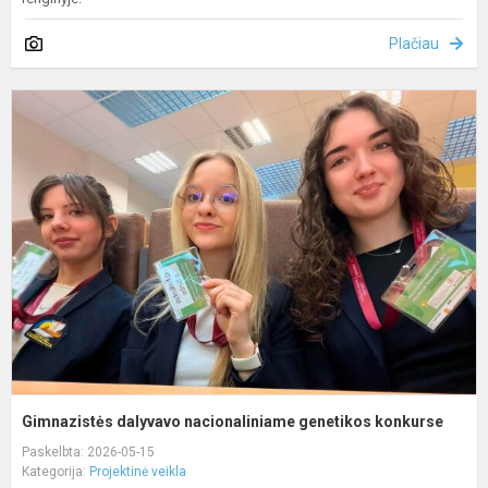
Plačiau
G
d
n
g
k
Gimnazistės dalyvavo nacionaliniame genetikos konkurse
Paskelbta: 2026-05-15
Kategorija:
Projektinė veikla