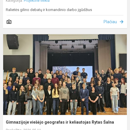
Kategorija:
Projektinė veikla
Ralietės gilino debatų ir komandinio darbo įgūdžius
Plačiau
G
v
g
ir
k
R
Š
Gimnazijoje viešėjo geografas ir keliautojas Rytas Šalna