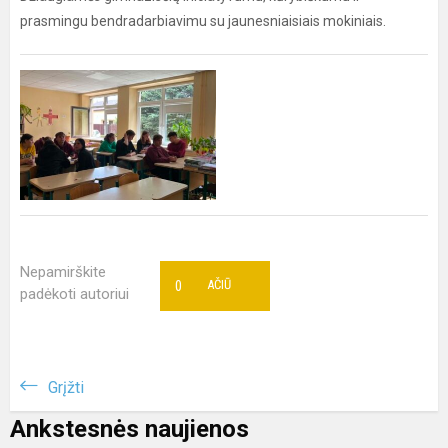
prasmingu bendradarbiavimu su jaunesniaisiais mokiniais.
Nepamirškite
0
AČIŪ
padėkoti autoriui
Grįžti
Ankstesnės naujienos