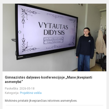
G
d
k
„
į
a
Gimnazistės dalyvavo konferencijoje „Mane įkvepianti
asmenybė“
Paskelbta: 2026-05-18
Kategorija:
Projektinė veikla
Mokinės pristatė įkvepiančias istorines asmenybes.