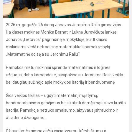
2026 m. gegužės 26 dieną Jonavos Jeronimo Ralio gimnazijos
IIIa klasės mokinės Monika Bernat ir Luknė Jurevičiūtė lankėsi
Jonavos „Lietavos“ pagrindinėje mokykloje, kur II klasės
mokiniams vedė netradicinę matematikos pamoką–bylą
„Matematinė odisėja su Jeronimu Raliu“.
Pamokos metu mokiniai sprendė matematines ir logines
užduotis, dirbo komandose, susipažino su Jeronimo Ralio veikla
bei daugiau sužinojo apie mokyklos istoriją ir bendruomenę.
Šios veiklos tikslas – ugdyti matematinį mąstymą,
bendradarbiavimo gebėjimus bei skatinti domėjimąsi savo krašto
istorija. Pamokoje netrūko smalsumo, aktyvaus įsitraukimo ir
atradimo džiaugsmo.
Džiaugiamės gimnazisčių iniciatyvumu, kūrybiškumu ir