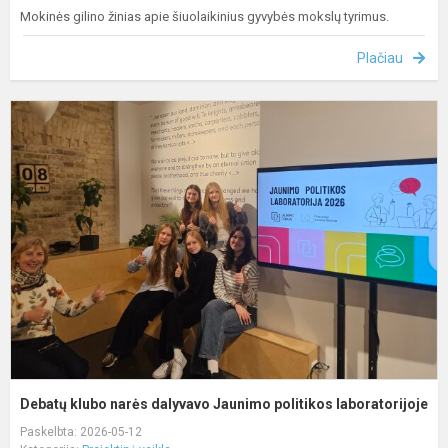
Mokinės gilino žinias apie šiuolaikinius gyvybės mokslų tyrimus.
Plačiau
D
k
n
d
J
p
l
Debatų klubo narės dalyvavo Jaunimo politikos laboratorijoje
Paskelbta: 2026-05-12