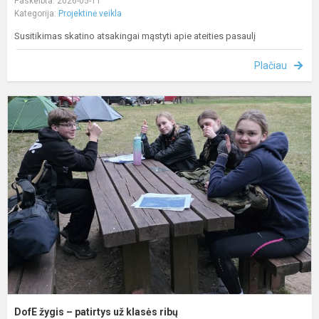
Paskelbta: 2026-05-11
Kategorija:
Projektinė veikla
Susitikimas skatino atsakingai mąstyti apie ateities pasaulį
Plačiau
D
ž
–
p
u
k
r
DofE žygis – patirtys už klasės ribų