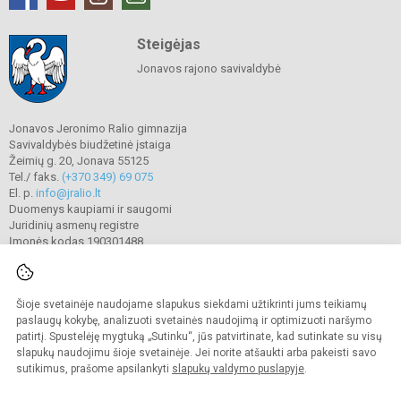
Steigėjas
Jonavos rajono savivaldybė
Jonavos Jeronimo Ralio gimnazija
Savivaldybės biudžetinė įstaiga
Žeimių g. 20, Jonava 55125
Tel./ faks.
(+370 349) 69 075
El. p.
info@jralio.lt
Duomenys kaupiami ir saugomi
Juridinių asmenų registre
Įmonės kodas 190301488
Šioje svetainėje naudojame slapukus siekdami užtikrinti jums teikiamų
© 2023. Jonavos Jeronimo Ralio gimnazija. Visos teisės saugomos.
Kopijuoti turinį be raštiško gimnazijos sutikimo griežtai draudžiama.
paslaugų kokybę, analizuoti svetainės naudojimą ir optimizuoti naršymo
patirtį. Spustelėję mygtuką „Sutinku“, jūs patvirtinate, kad sutinkate su visų
Prieinamumo paraiška
Slapukų valdymas
slapukų naudojimu šioje svetainėje. Jei norite atšaukti arba pakeisti savo
sutikimus, prašome apsilankyti
slapukų valdymo puslapyje
.
Sumanus būdas atnaujinti
mokyklos interneto