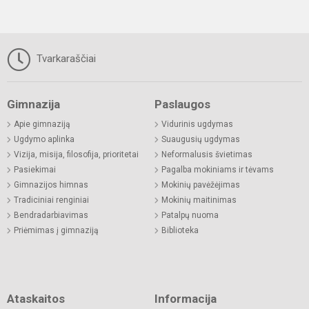
Tvarkaraščiai
Gimnazija
Paslaugos
Apie gimnaziją
Vidurinis ugdymas
Ugdymo aplinka
Suaugusių ugdymas
Vizija, misija, filosofija, prioritetai
Neformalusis švietimas
Pasiekimai
Pagalba mokiniams ir tėvams
Gimnazijos himnas
Mokinių pavėžėjimas
Tradiciniai renginiai
Mokinių maitinimas
Bendradarbiavimas
Patalpų nuoma
Priėmimas į gimnaziją
Biblioteka
Ataskaitos
Informacija