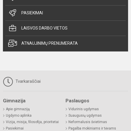
PASIEKIMAI
LAISVOS DARBO VIETOS
ATNAUJINIMŲ PRENUMERATA
Tvarkaraščiai
Gimnazija
Paslaugos
Apie gimnaziją
Vidurinis ugdymas
Ugdymo aplinka
Suaugusių ugdymas
Vizija, misija, filosofija, prioritetai
Neformalusis švietimas
Pasiekimai
Pagalba mokiniams ir tėvams