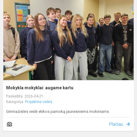
m
a
k
Mokykla mokyklai: augame kartu
Paskelbta: 2026-04-21
Kategorija:
Projektinė veikla
Gimnazistės vedė etikos pamoką jaunesniems mokiniams
Plačiau