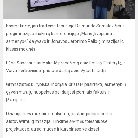
Kasmetinėje, jau tradicine tapusioje Raimundo Samulevičiaus
progimnazijos mokinių konferencijoje „Mane įkvepianti
asmenybė“ dalyvavo ir Jonavos Jeronimo Ralio gimnazijos Ic
klasės mokinės.
Lūna Sabaliauskaitė skaitė pranešimą apie Emiliją Pliaterytę, o
Vaiva Poškevičiūtė pristatė darbą apie Vytautą Didįjį.
Gimnazistės kūrybiškai ir drąsiai pristatė pasirinktų asmenybių
gyvenimus, jų nuopelnus bei dalijosi įdomiais faktais ir
įžvalgomis.
Džiaugiamės mokinių smalsumu, pastangomis ir puikiu
atstovavimu gimnazijai. Linkime sėkmės tolesniuose
projektuose, atradimuose ir kūrybinėse veiklose!