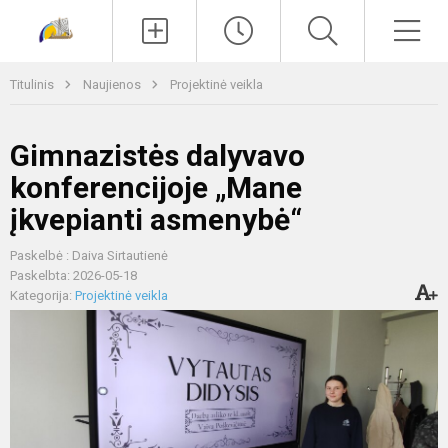
Paieška
Men
Titulinis
Naujienos
Projektinė veikla
Gimnazistės dalyvavo
konferencijoje „Mane
įkvepianti asmenybė“
Paskelbė : Daiva Sirtautienė
Paskelbta: 2026-05-18
Kategorija:
Projektinė veikla