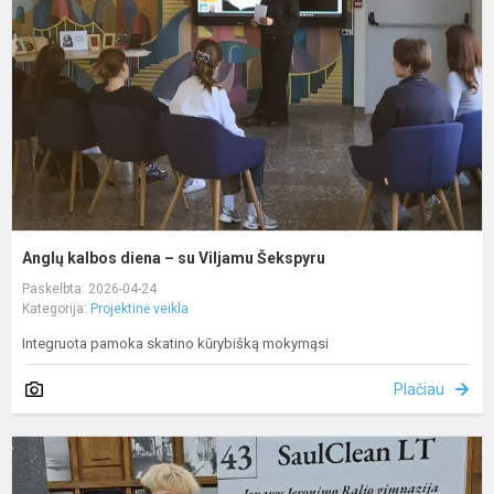
–
s
V
Š
Anglų kalbos diena – su Viljamu Šekspyru
Paskelbta: 2026-04-24
Kategorija:
Projektinė veikla
Integruota pamoka skatino kūrybišką mokymąsi
Plačiau
G
v