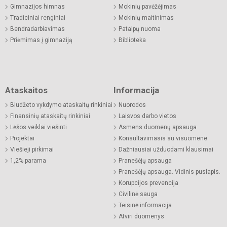
Gimnazijos himnas
Mokinių pavėžėjimas
Tradiciniai renginiai
Mokinių maitinimas
Bendradarbiavimas
Patalpų nuoma
Priėmimas į gimnaziją
Biblioteka
Ataskaitos
Informacija
Biudžeto vykdymo ataskaitų rinkiniai
Nuorodos
Finansinių ataskaitų rinkiniai
Laisvos darbo vietos
Lėšos veiklai viešinti
Asmens duomenų apsauga
Projektai
Konsultavimasis su visuomene
Viešieji pirkimai
Dažniausiai užduodami klausimai
1,2% parama
Pranešėjų apsauga
Pranešėjų apsauga. Vidinis puslapis.
Korupcijos prevencija
Civilinė sauga
Teisinė informacija
Atviri duomenys