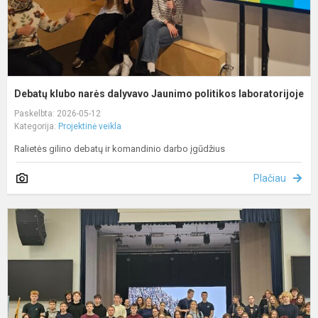
Debatų klubo narės dalyvavo Jaunimo politikos laboratorijoje
Paskelbta: 2026-05-12
Kategorija:
Projektinė veikla
Ralietės gilino debatų ir komandinio darbo įgūdžius
Plačiau
G
v
g
ir
k
R
Š