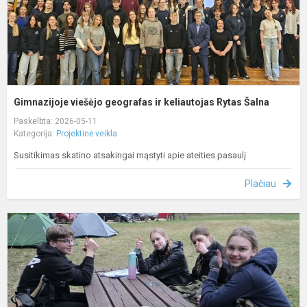
Gimnazijoje viešėjo geografas ir keliautojas Rytas Šalna
Paskelbta: 2026-05-11
Kategorija:
Projektinė veikla
Susitikimas skatino atsakingai mąstyti apie ateities pasaulį
Plačiau
D
ž
–
p
u
k