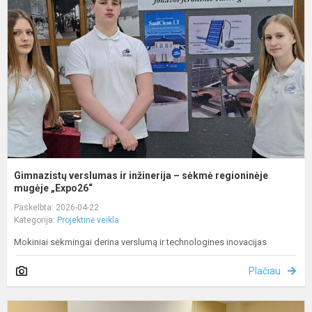
ir
i
–
s
r
m
Gimnazistų verslumas ir inžinerija – sėkmė regioninėje
mugėje „Expo26“
Paskelbta: 2026-04-22
Kategorija:
Projektinė veikla
Mokiniai sėkmingai derina verslumą ir technologines inovacijas
Plačiau
M