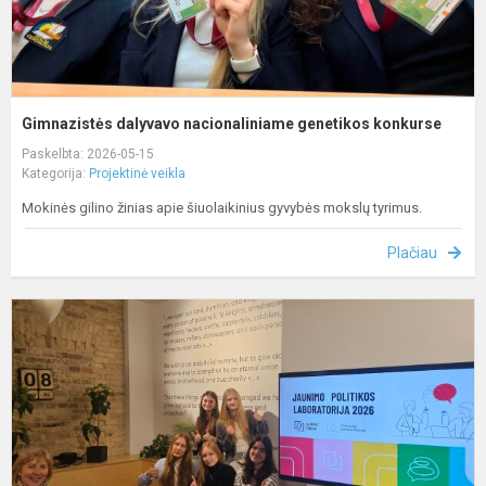
Gimnazistės dalyvavo nacionaliniame genetikos konkurse
Paskelbta: 2026-05-15
Kategorija:
Projektinė veikla
Mokinės gilino žinias apie šiuolaikinius gyvybės mokslų tyrimus.
Plačiau
D
k
n
d
J
p
l