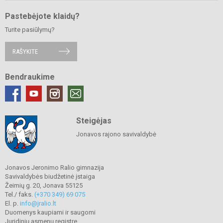
Pastebėjote klaidų?
Turite pasiūlymų?
RAŠYKITE
Bendraukime
Steigėjas
Jonavos rajono savivaldybė
Jonavos Jeronimo Ralio gimnazija
Savivaldybės biudžetinė įstaiga
Žeimių g. 20, Jonava 55125
Tel./ faks.
(+370 349) 69 075
El. p.
info@jralio.lt
Duomenys kaupiami ir saugomi
Juridinių asmenų registre