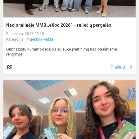
Nacionalinėje MMB „eXpo 2026“ – raliečių pergalės
Paskelbta: 2026-05-15
Kategorija:
Projektinė veikla
Gimnazistų kuriamos idėjos sulaukė įvertinimų nacionaliniame
renginyje.
Plačiau
G
d
n
g
k