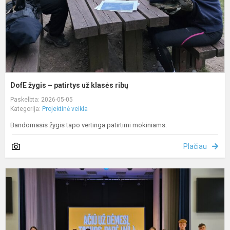
r
DofE žygis – patirtys už klasės ribų
Paskelbta: 2026-05-05
Kategorija:
Projektinė veikla
Bandomasis žygis tapo vertinga patirtimi mokiniams.
Plačiau
G
v
s
g
s