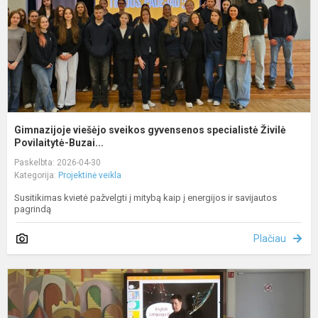
Ž
P.
Gimnazijoje viešėjo sveikos gyvensenos specialistė Živilė
Povilaitytė-Buzai...
Paskelbta: 2026-04-30
Kategorija:
Projektinė veikla
Susitikimas kvietė pažvelgti į mitybą kaip į energijos ir savijautos
pagrindą
Plačiau
A
k
d