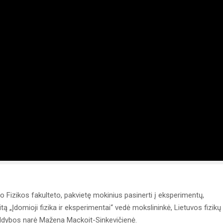
to Fizikos fakulteto, pakvietę mokinius pasinerti į eksperimentų,
tą „Įdomioji fizika ir eksperimentai“ vedė mokslininkė, Lietuvos fizikų
aldybos narė Mažena Mackoit-Sinkevičienė.