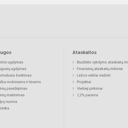
augos
Ataskaitos
rinis ugdymas
Biudžeto vykdymo ataskaitų rin
ugusių ugdymas
Finansinių ataskaitų rinkiniai
rmalusis švietimas
Lėšos veiklai viešinti
lba mokiniams ir tėvams
Projektai
nių pavėžėjimas
Viešieji pirkimai
nių maitinimas
1,2% parama
alpų nuoma
ioteka