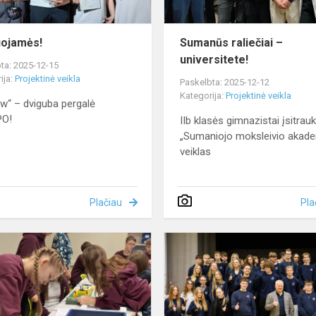
uojamės!
Sumanūs raliečiai –
universitete!
ta: 2025-12-15
ija:
Projektinė veikla
Paskelbta: 2025-12-12
Kategorija:
Projektinė veikla
w“ – dviguba pergalė
PO!
IIb klasės gimnazistai įsitrauk
„Sumaniojo moksleivio akade
veiklas
Plačiau
Pla
Įdomios
pamokos