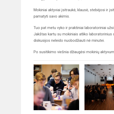
Mokiniai aktyviai įsitraukė, klausė, stebėjosi ir įsit
pamatyti savo akimis.
Tuo pat metu vyko ir praktiniai laboratoriniai už
Jakštas kartu su mokiniais atliko laboratorini
diskusijos neleido nuobodžiauti nė minutei.
Po susitikimo viešnia džiaugėsi mokinių aktyvumu