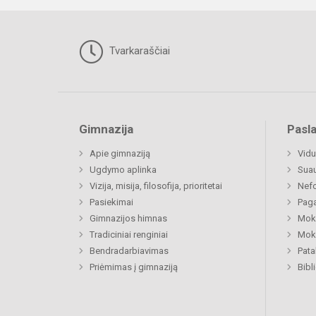
Tvarkaraščiai
Gimnazija
Pasl
Apie gimnaziją
Vidu
Ugdymo aplinka
Sua
Vizija, misija, filosofija, prioritetai
Nefo
Pasiekimai
Paga
Gimnazijos himnas
Moki
Tradiciniai renginiai
Moki
Bendradarbiavimas
Pat
Priėmimas į gimnaziją
Bibl