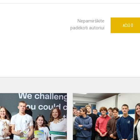
Nepamirškite
0
AČIŪ
padėkoti autoriui
Didžiuojamės!