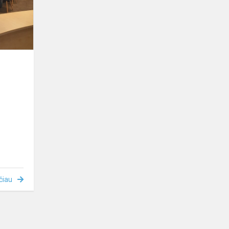
Translatores”
čiau