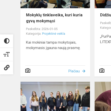
Mokyklų tinklaveika, kuri kuria
Didži
gyvą mokymąsi
Paskelb
Kategor
Paskelbta: 2026-01-05
Kategorija:
Projektinė veikla
„PurPa
LITEX
Kai mokiniai tampa mokytojais,
mokymasis įgauna naują prasmę.
Plačiau
Pamoka
apie
draugystę
–
kitaip