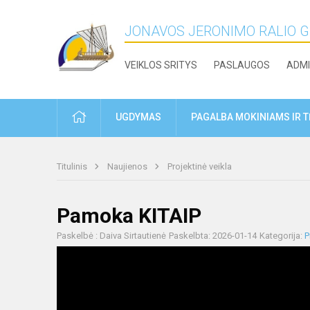
JONAVOS JERONIMO RALIO 
VEIKLOS SRITYS
PASLAUGOS
ADMI
PRADŽIA
UGDYMAS
PAGALBA MOKINIAMS IR 
Titulinis
Naujienos
Projektinė veikla
Pamoka KITAIP
Paskelbė : Daiva Sirtautienė
Paskelbta: 2026-01-14
Kategorija:
P