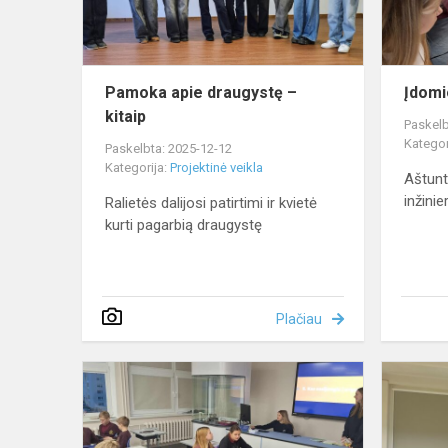
Pamoka apie draugystę –
Įdom
kitaip
Paskelb
Kategor
Paskelbta: 2025-12-12
Kategorija:
Projektinė veikla
Aštunt
inžinier
Ralietės dalijosi patirtimi ir kvietė
kurti pagarbią draugystę
Plačiau
Gimnazistė
tapo
mokytojomi