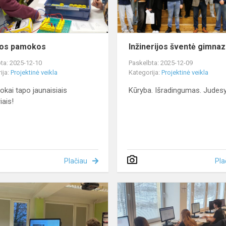
ios pamokos
Inžinerijos šventė gimnaz
ta: 2025-12-10
Paskelbta: 2025-12-09
ija:
Projektinė veikla
Kategorija:
Projektinė veikla
okai tapo jaunaisiais
Kūryba. Išradingumas. Judesy
iais!
Plačiau
Pla
s
Gamtos
mokslai
s
kitaip