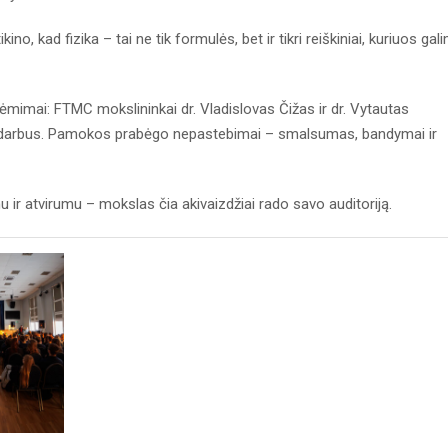
ikino, kad fizika – tai ne tik formulės, bet ir tikri reiškiniai, kuriuos gal
siėmimai: FTMC mokslininkai dr. Vladislovas Čižas ir dr. Vytautas
us darbus. Pamokos prabėgo nepastebimai – smalsumas, bandymai ir
 ir atvirumu – mokslas čia akivaizdžiai rado savo auditoriją.