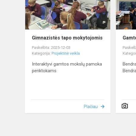
Gimnazistės tapo mokytojomis
Gamto
Paskelbta: 2025-12-03
Paskelb
Kategorija:
Projektinė veikla
Kategor
Interaktyvi gamtos mokslų pamoka
Bendr
penktokams
Bendra
Plačiau