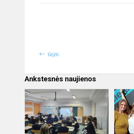
Grįžti
Ankstesnės naujienos
Mokyklų
tinklaveika,
kuri
kuria
gyvą
mokymąsi