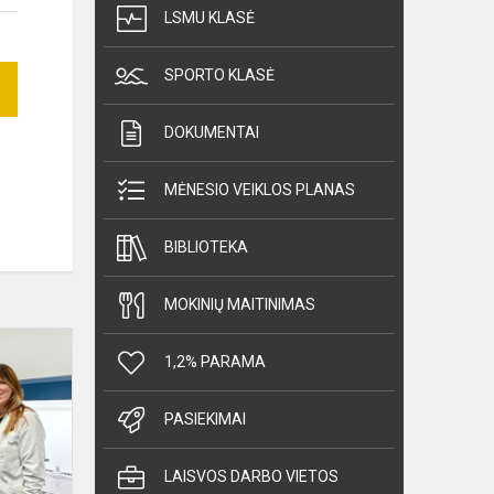
LSMU KLASĖ
SPORTO KLASĖ
DOKUMENTAI
MĖNESIO VEIKLOS PLANAS
BIBLIOTEKA
MOKINIŲ MAITINIMAS
Sumanūs
1,2% PARAMA
raliečiai
–
universitete!
PASIEKIMAI
LAISVOS DARBO VIETOS