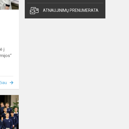
ATNAUJINIMŲ PRENUMERATA
ė į
mijos“
čiau
Inžinerijos
šventė
gimnazijoje