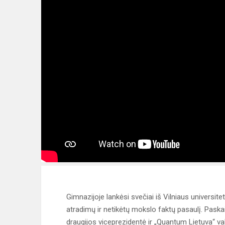
Gimnazijoje lankėsi svečiai iš Vilniaus universite
atradimų ir netikėtų mokslo faktų pasaulį. Paskai
draugijos viceprezidentė ir „Quantum Lietuva“ v