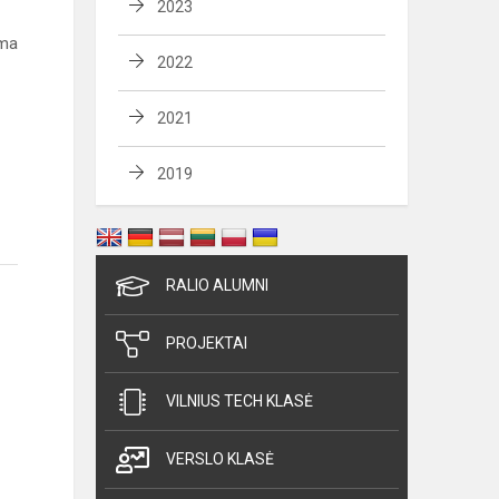
2023
ima
2022
2021
2019
RALIO ALUMNI
PROJEKTAI
VILNIUS TECH KLASĖ
VERSLO KLASĖ