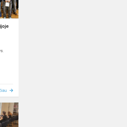
ijoje
s.
čiau
Tarptautinis
vertimų
konkursas
,,Juvenes