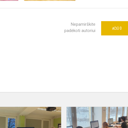
Nepamirškite
0
AČIŪ
padėkoti autoriui
s
Gamtos
mokslai
s
kitaip