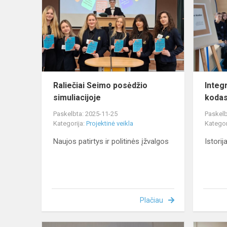
posėdžio
simuliacijoj
Raliečiai Seimo posėdžio
Integ
simuliacijoje
kodas
Paskelbta: 2025-11-25
Paskelb
Kategorija:
Projektinė veikla
Kategor
Naujos patirtys ir politinės įžvalgos
Istorij
Plačiau
Tolerancijos