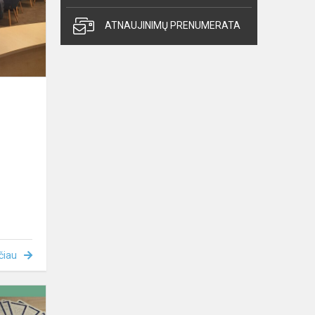
,,Juvenes
Translatores”
ATNAUJINIMŲ PRENUMERATA
čiau
Spalis
–