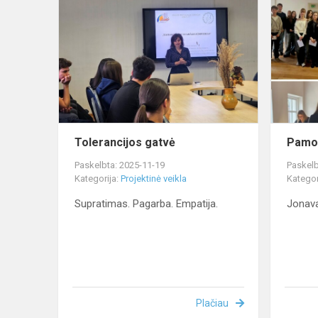
gatvė
Tolerancijos gatvė
Pamo
Paskelbta: 2025-11-19
Paskelb
Kategorija:
Projektinė veikla
Kategor
Supratimas. Pagarba. Empatija.
Jonava.
Plačiau