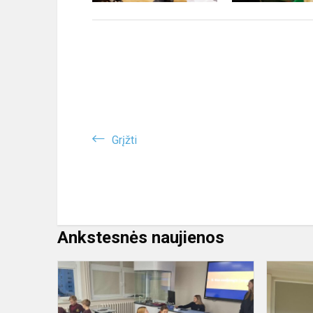
Grįžti
Ankstesnės naujienos
Gimnazistė
tapo
mokytojomi