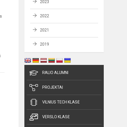
2023
as
2022
2021
2019
i
RALIO ALUMNI
PROJEKTAI
VILNIUS TECH KLASĖ
VERSLO KLASĖ