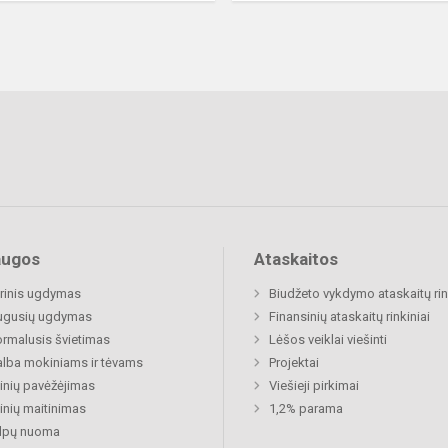
augos
Ataskaitos
rinis ugdymas
Biudžeto vykdymo ataskaitų rin
ugusių ugdymas
Finansinių ataskaitų rinkiniai
rmalusis švietimas
Lėšos veiklai viešinti
lba mokiniams ir tėvams
Projektai
nių pavėžėjimas
Viešieji pirkimai
nių maitinimas
1,2% parama
alpų nuoma