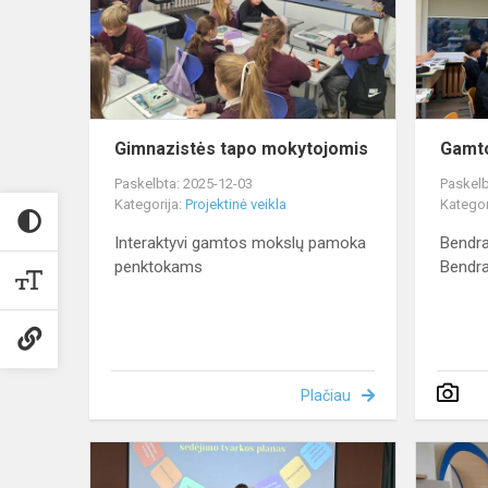
Gimnazistės tapo mokytojomis
Gamto
Paskelbta: 2025-12-03
Paskelb
Kategorija:
Projektinė veikla
Kategor
Interaktyvi gamtos mokslų pamoka
Bendr
penktokams
Bendra
Plačiau
Raliečiai
Seimo