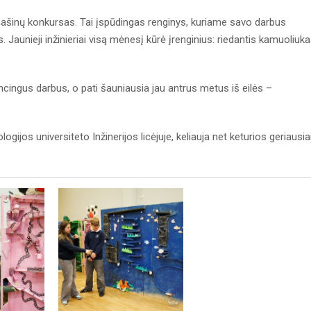
ašinų konkursas. Tai įspūdingas renginys, kuriame savo darbus
s. Jaunieji inžinieriai visą mėnesį kūrė įrenginius: riedantis kamuoliuk
ncingus darbus, o pati šauniausia jau antrus metus iš eilės –
ogijos universiteto Inžinerijos licėjuje, keliauja net keturios geriausia