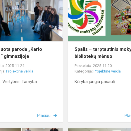
„Kario
e
kodas“
gimnazijoje
ruota paroda „Kario
Spalis – tarptautinis mok
“ gimnazijoje
bibliotekų mėnuo
ta: 2025-11-24
Paskelbta: 2025-11-20
ija:
Projektinė veikla
Kategorija:
Projektinė veikla
a. Vertybės. Tarnyba.
Kūryba jungia pasaulį
Plačiau
Pla
Pamoka