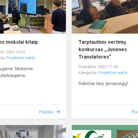
s mokslai kitaip
Tarptautinis vertimų
konkursas ,,Juvenes
ta: 2025-12-01
Translatores”
ija:
Projektinė veikla
Paskelbta: 2025-11-28
aujame. Mokome.
Kategorija:
Projektinė veikla
darbiaujame.
Raliečiai tarp geriausiųjų!
Plačiau
Pla
Integruota
paroda