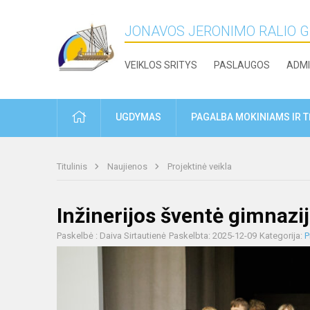
JONAVOS JERONIMO RALIO 
VEIKLOS SRITYS
PASLAUGOS
ADMI
PRADŽIA
UGDYMAS
PAGALBA MOKINIAMS IR 
Titulinis
Naujienos
Projektinė veikla
Inžinerijos šventė gimnazij
Paskelbė : Daiva Sirtautienė
Paskelbta: 2025-12-09
Kategorija:
P