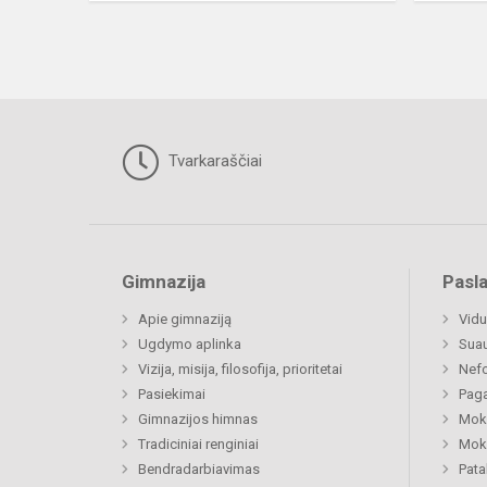
Tvarkaraščiai
Gimnazija
Pasl
Apie gimnaziją
Vidu
Ugdymo aplinka
Sua
Vizija, misija, filosofija, prioritetai
Nefo
Pasiekimai
Paga
Gimnazijos himnas
Moki
Tradiciniai renginiai
Moki
Bendradarbiavimas
Pat