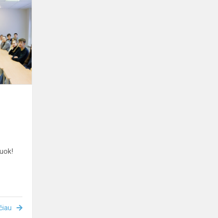
debatų
mokymai
gimnazijoje
uok!
čiau