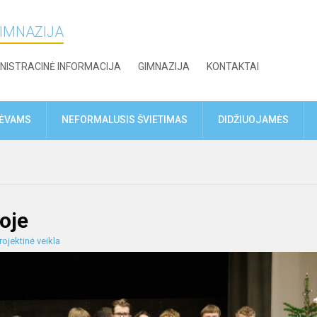
GIMNAZIJA
NISTRACINĖ INFORMACIJA
GIMNAZIJA
KONTAKTAI
TĖVAMS
NEFORMALUSIS ŠVIETIMAS
DIDŽIUOJAMĖS
oje
rojektinė veikla