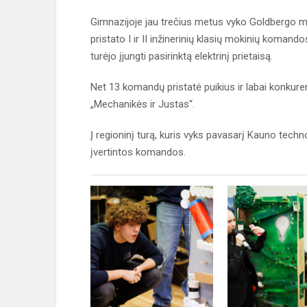
Gimnazijoje jau trečius metus vyko Goldbergo m
pristato I ir II inžinerinių klasių mokinių komando
turėjo įjungti pasirinktą elektrinį prietaisą.
Net 13 komandų pristatė puikius ir labai konkure
„Mechanikės ir Justas“.
Į regioninį turą, kuris vyks pavasarį Kauno technol
įvertintos komandos.