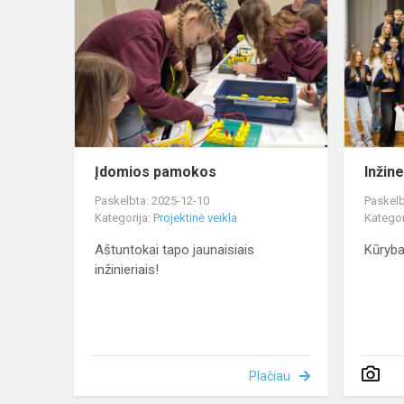
pamokos
Įdomios pamokos
Inžin
Paskelbta: 2025-12-10
Paskelb
Kategorija:
Projektinė veikla
Kategor
Aštuntokai tapo jaunaisiais
Kūryba
inžinieriais!
Plačiau