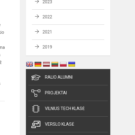
2023
2022
ė
kio
2021
ana
2019
s
ž
RALIO ALUMNI
s
PROJEKTAI
VILNIUS TECH KLASĖ
VERSLO KLASĖ