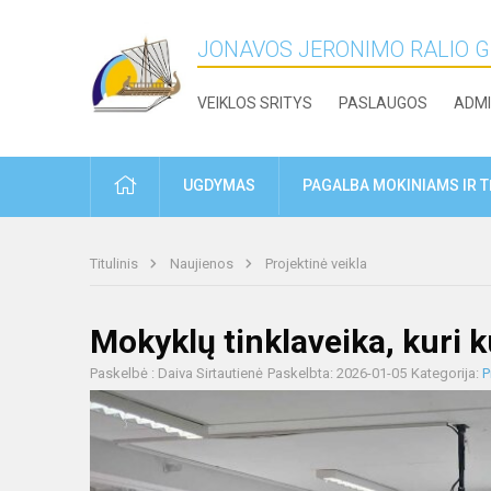
JONAVOS JERONIMO RALIO 
VEIKLOS SRITYS
PASLAUGOS
ADMI
PRADŽIA
UGDYMAS
PAGALBA MOKINIAMS IR 
Titulinis
Naujienos
Projektinė veikla
Mokyklų tinklaveika, kuri
Paskelbė : Daiva Sirtautienė
Paskelbta: 2026-01-05
Kategorija:
P