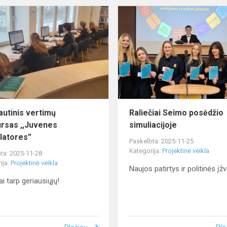
Tarptautinis
vertimų
konkursas
,,Juvenes
Translatores”
autinis vertimų
Raliečiai Seimo posėdžio
rsas ,,Juvenes
simuliacijoje
latores”
Paskelbta: 2025-11-25
Kategorija:
Projektinė veikla
ta: 2025-11-28
ija:
Projektinė veikla
Naujos patirtys ir politinės įž
ai tarp geriausiųjų!