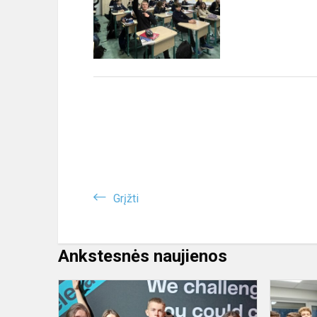
Grįžti
Ankstesnės naujienos
Didžiuojamė