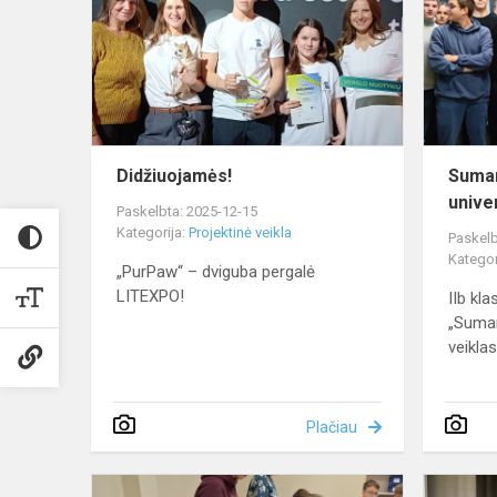
Didžiuojamės!
Suman
unive
Paskelbta: 2025-12-15
Kategorija:
Projektinė veikla
Paskelb
Kategor
„PurPaw“ – dviguba pergalė
LITEXPO!
IIb kla
„Suman
veikla
Plačiau
Įdomios