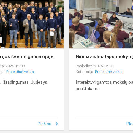
šventė
gimnazijoje
erijos šventė gimnazijoje
Gimnazistės tapo mokyto
ta: 2025-12-09
Paskelbta: 2025-12-03
ija:
Projektinė veikla
Kategorija:
Projektinė veikla
. Išradingumas. Judesys.
Interaktyvi gamtos mokslų 
penktokams
Plačiau
Pla