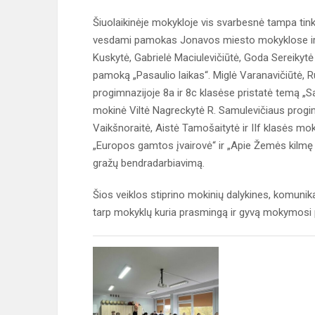
Šiuolaikinėje mokykloje vis svarbesnė tampa tinkla
vesdami pamokas Jonavos miesto mokyklose ir da
Kuskytė, Gabrielė Maciulevičiūtė, Goda Sereikytė 
pamoką „Pasaulio laikas“. Miglė Varanavičiūtė,
progimnazijoje 8a ir 8c klasėse pristatė temą „Sav
mokinė Viltė Nagreckytė R. Samulevičiaus progi
Vaikšnoraitė, Aistė Tamošaitytė ir IIf klasės m
„Europos gamtos įvairovė“ ir „Apie Žemės kilmę i
gražų bendradarbiavimą.
Šios veiklos stiprino mokinių dalykines, komuni
tarp mokyklų kuria prasmingą ir gyvą mokymosi p