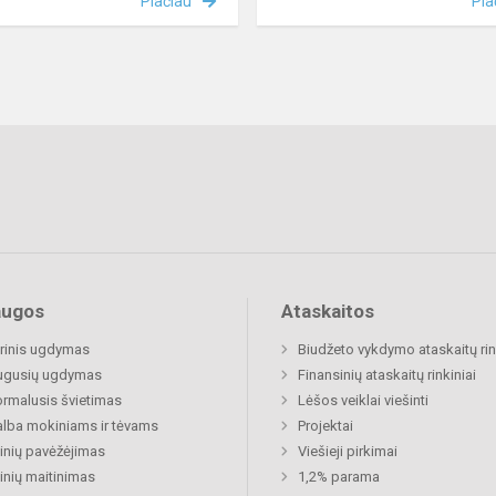
Plačiau
Pla
augos
Ataskaitos
rinis ugdymas
Biudžeto vykdymo ataskaitų rin
ugusių ugdymas
Finansinių ataskaitų rinkiniai
rmalusis švietimas
Lėšos veiklai viešinti
lba mokiniams ir tėvams
Projektai
nių pavėžėjimas
Viešieji pirkimai
nių maitinimas
1,2% parama