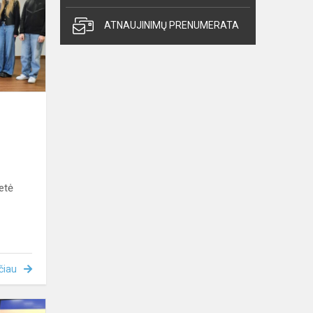
draugystę
–
ATNAUJINIMŲ PRENUMERATA
kitaip
ietė
čiau
Gimnazistės