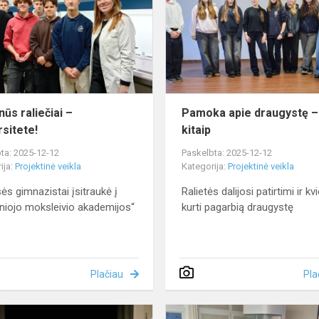
–
universitete!
ūs raliečiai –
Pamoka apie draugystę –
rsitete!
kitaip
ta: 2025-12-12
Paskelbta: 2025-12-12
ija:
Projektinė veikla
Kategorija:
Projektinė veikla
sės gimnazistai įsitraukė į
Ralietės dalijosi patirtimi ir kv
iojo moksleivio akademijos“
kurti pagarbią draugystę
s
Plačiau
Pla
Inžinerijos