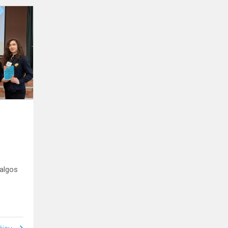
Raliečiai
Seimo
posėdžio
simuliacijoje
valgos