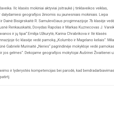
veika. IIc klasės mokiniai aktyviai įsitraukė į tinklaveikos veiklas,
lydamiesi geografijos žiniomis su jaunesniais mokiniais. Liepa
ir Dainė Bisigirskaitė R. Samulevičiaus progimnazijoje 7b klasėje ved
 Rusnė Renkauskaitė, Dovydas Rapolas ir Markas Kuznecovas J. Varei
anos ir jų tipai“.Emilija Užkurytė, Karina Chrabrikova ir IIė klasės
mnazijoje 6c klasėje vedė pamoką „Kolumbo ir Magelano keliais“. Mil
okinė Gabrielė Murinaitė „Neries“ pagrindinėje mokykloje vedė pamoka
r jos gelmes“. Dekojame geografijos mokytojai Aušrinei Živaitienei u
kavimo ir lyderystės kompetencijas bei parodė, kad bendradarbiavima
atirtį.