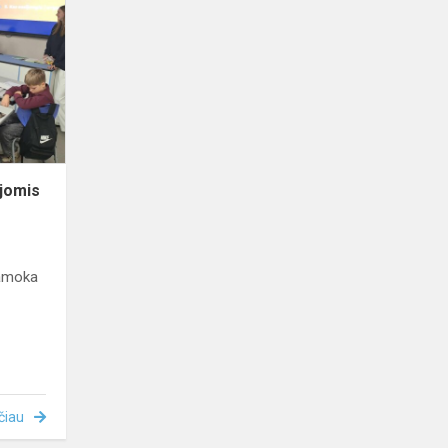
tapo
mokytojomis
jomis
pamoka
čiau