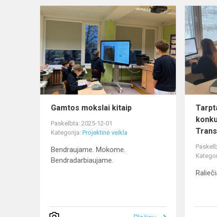
Gamtos
mokslai
kitaip
Gamtos mokslai kitaip
Tarpt
konku
Paskelbta: 2025-12-01
Trans
Kategorija:
Projektinė veikla
Paskelb
Bendraujame. Mokome.
Kategor
Bendradarbiaujame.
Ralieči