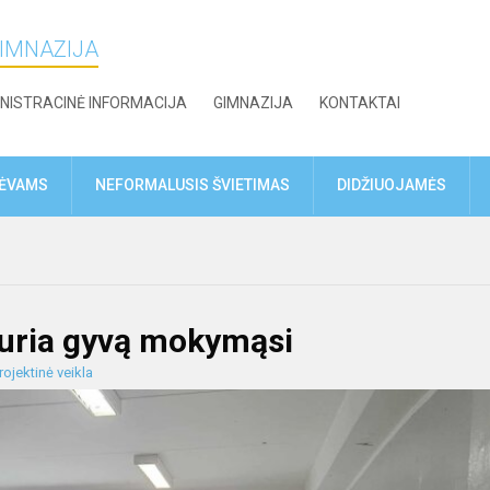
GIMNAZIJA
NISTRACINĖ INFORMACIJA
GIMNAZIJA
KONTAKTAI
TĖVAMS
NEFORMALUSIS ŠVIETIMAS
DIDŽIUOJAMĖS
 kuria gyvą mokymąsi
rojektinė veikla