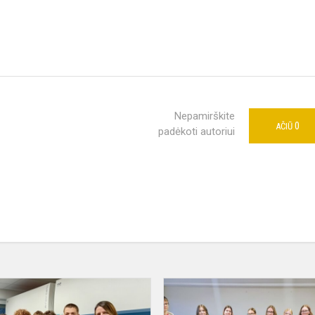
Nepamirškite
0
AČIŪ
padėkoti autoriui
s!
Sumanūs
raliečiai