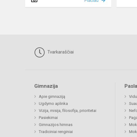
Plačiau
Tvarkaraščiai
Gimnazija
Pasl
Apie gimnaziją
Vidu
Ugdymo aplinka
Sua
Vizija, misija, filosofija, prioritetai
Nefo
Pasiekimai
Paga
Gimnazijos himnas
Moki
Tradiciniai renginiai
Moki