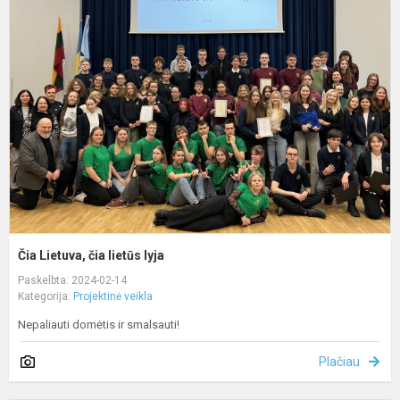
L
č
l
l
Čia Lietuva, čia lietūs lyja
Paskelbta: 2024-02-14
Kategorija:
Projektinė veikla
Nepaliauti domėtis ir smalsauti!
Plačiau