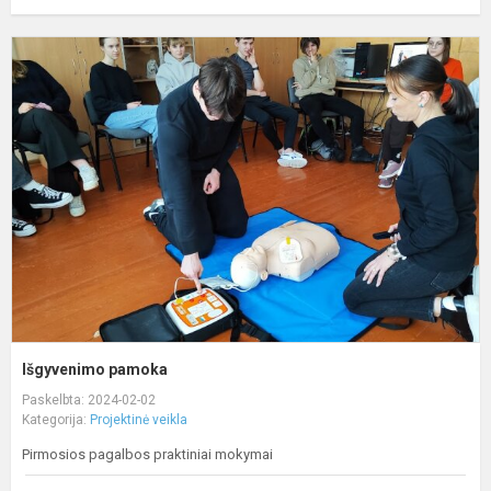
I
p
Išgyvenimo pamoka
Paskelbta: 2024-02-02
Kategorija:
Projektinė veikla
Pirmosios pagalbos praktiniai mokymai