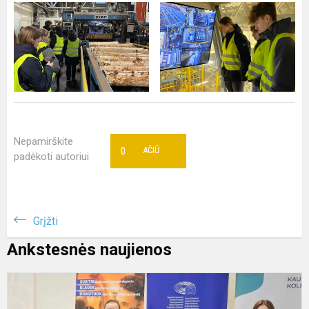
Nepamirškite
0
AČIŪ
padėkoti autoriui
Grįžti
Ankstesnės naujienos
M
-