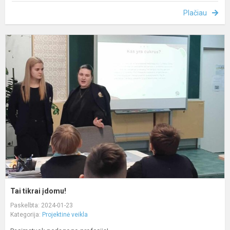
Plačiau
T
t
į
Tai tikrai įdomu!
Paskelbta: 2024-01-23
Kategorija:
Projektinė veikla