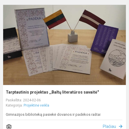
T
p
,
l
s
Tarptautinis projektas ,,Baltų literatūros savaitė"
Paskelbta: 2024-02-06
Kategorija:
Projektinė veikla
Gimnazijos biblioteką pasiekė dovanos ir padėkos raštai
Plačiau