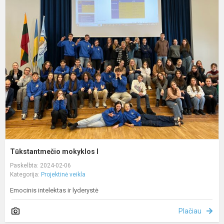
T
m
I
Tūkstantmečio mokyklos I
Paskelbta: 2024-02-06
Kategorija:
Projektinė veikla
Emocinis intelektas ir lyderystė
Plačiau