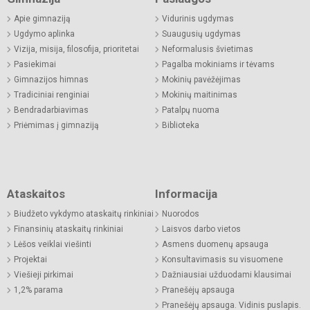
Apie gimnaziją
Vidurinis ugdymas
Ugdymo aplinka
Suaugusių ugdymas
Vizija, misija, filosofija, prioritetai
Neformalusis švietimas
Pasiekimai
Pagalba mokiniams ir tėvams
Gimnazijos himnas
Mokinių pavėžėjimas
Tradiciniai renginiai
Mokinių maitinimas
Bendradarbiavimas
Patalpų nuoma
Priėmimas į gimnaziją
Biblioteka
Ataskaitos
Informacija
Biudžeto vykdymo ataskaitų rinkiniai
Nuorodos
Finansinių ataskaitų rinkiniai
Laisvos darbo vietos
Lėšos veiklai viešinti
Asmens duomenų apsauga
Projektai
Konsultavimasis su visuomene
Viešieji pirkimai
Dažniausiai užduodami klausimai
1,2% parama
Pranešėjų apsauga
Pranešėjų apsauga. Vidinis puslapis.