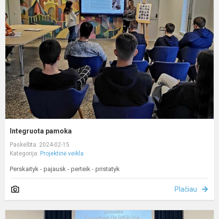
Integruota pamoka
Paskelbta: 2024-02-15
Kategorija:
Projektinė veikla
Perskaityk - pajausk - perteik - pristatyk
Plačiau
Č