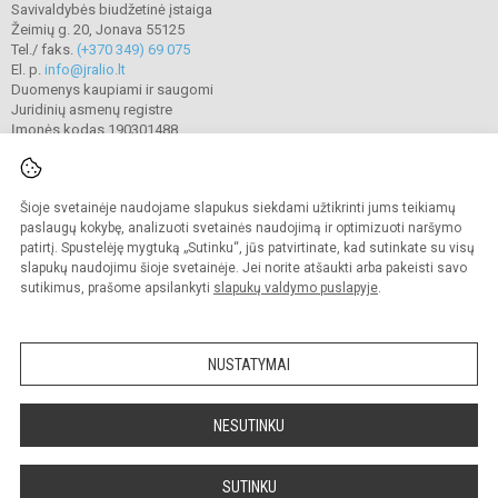
Savivaldybės biudžetinė įstaiga
Žeimių g. 20, Jonava 55125
Tel./ faks.
(+370 349) 69 075
El. p.
info@jralio.lt
Duomenys kaupiami ir saugomi
Juridinių asmenų registre
Įmonės kodas 190301488
Šioje svetainėje naudojame slapukus siekdami užtikrinti jums teikiamų
© 2023. Jonavos Jeronimo Ralio gimnazija. Visos teisės saugomos.
Kopijuoti turinį be raštiško gimnazijos sutikimo griežtai draudžiama.
paslaugų kokybę, analizuoti svetainės naudojimą ir optimizuoti naršymo
patirtį. Spustelėję mygtuką „Sutinku“, jūs patvirtinate, kad sutinkate su visų
Prieinamumo paraiška
Slapukų valdymas
slapukų naudojimu šioje svetainėje. Jei norite atšaukti arba pakeisti savo
sutikimus, prašome apsilankyti
slapukų valdymo puslapyje
.
Sumanus būdas atnaujinti
mokyklos interneto
svetainę
NUSTATYMAI
NESUTINKU
SUTINKU