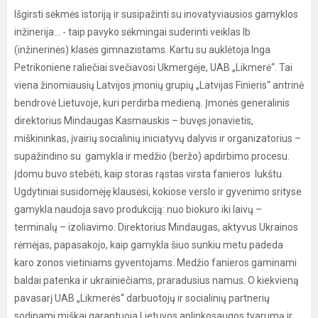
Išgirsti sėkmės istoriją ir susipažinti su inovatyviausios gamyklos
inžinerija... - taip pavyko sėkmingai suderinti veiklas Ib
(inžinerinės) klasės gimnazistams. Kartu su auklėtoja Inga
Petrikoniene raliečiai svečiavosi Ukmergėje, UAB „Likmerė“. Tai
viena žinomiausių Latvijos įmonių grupių „Latvijas Finieris“ antrinė
bendrovė Lietuvoje, kuri perdirba medieną. Įmonės generalinis
direktorius Mindaugas Kasmauskis – buvęs jonavietis,
miškininkas, įvairių socialinių iniciatyvų dalyvis ir organizatorius –
supažindino su gamykla ir medžio (beržo) apdirbimo procesu.
Įdomu buvo stebėti, kaip storas rąstas virsta fanieros lukštu.
Ugdytiniai susidomėję klausėsi, kokiose verslo ir gyvenimo srityse
gamykla naudoja savo produkciją: nuo biokuro iki laivų –
terminalų – izoliavimo. Direktorius Mindaugas, aktyvus Ukrainos
rėmėjas, papasakojo, kaip gamykla šiuo sunkiu metu padeda
karo zonos vietiniams gyventojams. Medžio fanieros gaminami
baldai patenka ir ukrainiečiams, praradusius namus. O kiekvieną
pavasarį UAB „Likmerės“ darbuotojų ir socialinių partnerių
sodinami miškai garantuoja Lietuvos aplinkosaugos tvarumą ir