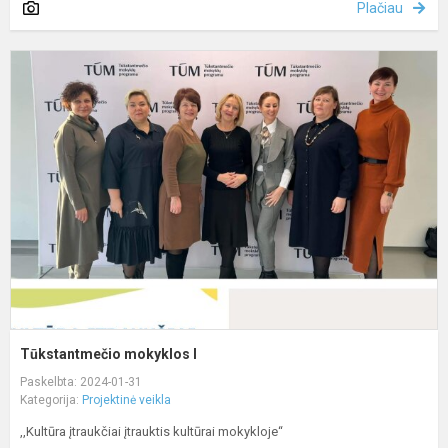
Plačiau
T
m
I
Tūkstantmečio mokyklos I
Paskelbta: 2024-01-31
Kategorija:
Projektinė veikla
,,Kultūra įtraukčiai įtrauktis kultūrai mokykloje“