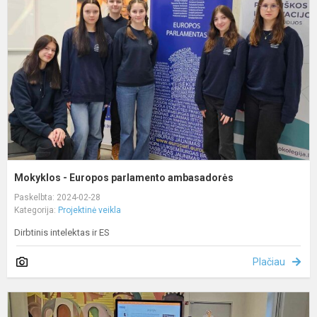
E
p
a
Mokyklos - Europos parlamento ambasadorės
Paskelbta: 2024-02-28
Kategorija:
Projektinė veikla
Dirbtinis intelektas ir ES
Plačiau
I
p