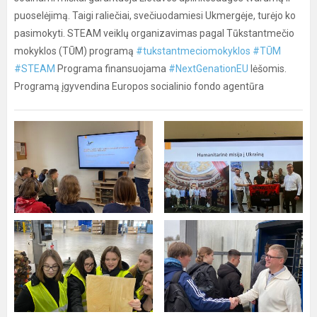
puoselėjimą. Taigi raliečiai, svečiuodamiesi Ukmergėje, turėjo ko
pasimokyti. STEAM veiklų organizavimas pagal Tūkstantmečio
mokyklos (TŪM) programą
#tukstantmeciomokyklos
#TŪM
#STEAM
Programa finansuojama
#NextGenationEU
lėšomis.
Programą įgyvendina Europos socialinio fondo agentūra