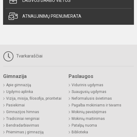
LAISVOS DARBO VIETOS
ATNAUJINIMŲ PRENUMERATA
Tvarkaraščiai
Gimnazija
Paslaugos
Apie gimnaziją
Vidurinis ugdymas
Ugdymo aplinka
Suaugusių ugdymas
Vizija, misija, filosofija, prioritetai
Neformalusis švietimas
Pasiekimai
Pagalba mokiniams ir tėvams
Gimnazijos himnas
Mokinių pavėžėjimas
Tradiciniai renginiai
Mokinių maitinimas
Bendradarbiavimas
Patalpų nuoma
Priėmimas į gimnaziją
Biblioteka