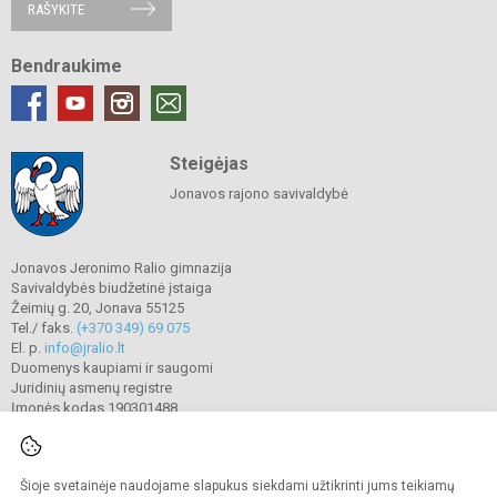
RAŠYKITE
Bendraukime
Steigėjas
Jonavos rajono savivaldybė
Jonavos Jeronimo Ralio gimnazija
Savivaldybės biudžetinė įstaiga
Žeimių g. 20, Jonava 55125
Tel./ faks.
(+370 349) 69 075
El. p.
info@jralio.lt
Duomenys kaupiami ir saugomi
Juridinių asmenų registre
Įmonės kodas 190301488
Šioje svetainėje naudojame slapukus siekdami užtikrinti jums teikiamų
© 2023. Jonavos Jeronimo Ralio gimnazija. Visos teisės saugomos.