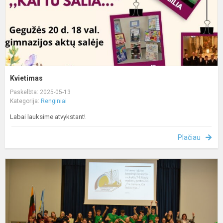
Kvietimas
Paskelbta: 2025-05-13
Kategorija:
Renginiai
Labai lauksime atvykstant!
Plačiau
Č
L
č
l
l