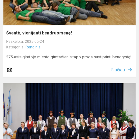
Šventė, vienijanti bendruomenę!
Paskelbta: 2025-05-24
Kategorija:
Renginiai
275-asis gimtojo miesto gimtadienis tapo proga sustiprinti bendrystę!
Plačiau
Š
v