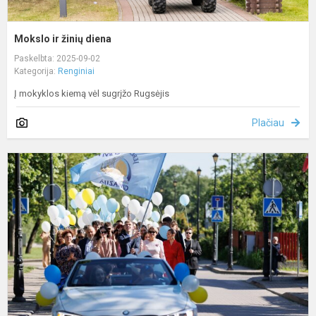
Mokslo ir žinių diena
Paskelbta: 2025-09-02
Kategorija:
Renginiai
Į mokyklos kiemą vėl sugrįžo Rugsėjis
Plačiau
P
k