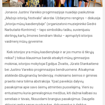
Jonavos Justino Vareikio progimnazijoje nuaidėjo paskutiniai
„Mažojo istorijų festivalio" akordai. Uždarymo renginys – diskusija
„Istorija mūsų kasdienybėje" (organizatorė muziejininkė Giedrė
Narbutaitė-Kontrimė) – tapo simbolišku tašku, suvienijusiu
skirtingų kartų žmones bendram tikslui – apmąstyti istorijos
vaidmenį mūsų gyvenime.
Kiek istorijos yra mūsų kasdienybėje ir ar jos mums iš tikrųjų
reikia? Į tokius klausimus bandė atsakyti mūsų gimnazijos
mokiniai, istorijos mokytojai Egidijus Živaitis, Jūratė Stankaitienė
bei Justino Vareikio progimnazijos bendruomenė. Atsakymai
atskleidė džiuginančią tendenciją: mokiniams šeimos ir giminės
praeitis nėra tolima abstrakcija. Ypač paveikūs dalyvių
pasakojimai apie savo šeimų atminties puoselėjimą. Vieni su
entuziazmu kuria genealoginius medžius, kiti dažnai kalbasi su
seneliais ir tėvais, fiksuodami brangius pasakojimus. Daugelis
aktyviai renka senas nuotraukas, dokumentus ir daiktus.