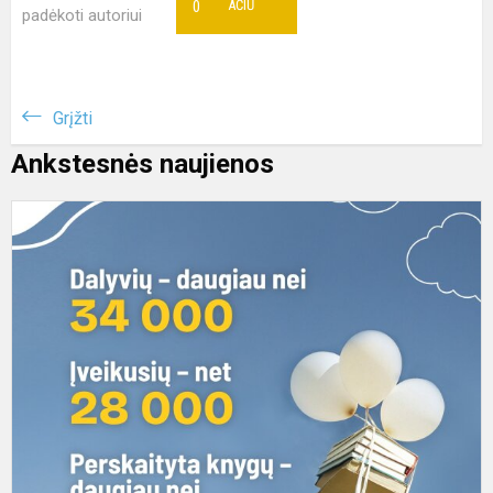
0
AČIŪ
padėkoti autoriui
Grįžti
Ankstesnės naujienos
V
s
k