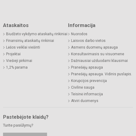
Ataskaitos
Informacija
Biudžeto vykdymo ataskaitų rinkiniai
Nuorodos
Finansinių ataskaitų rinkiniai
Laisvos darbo vietos
Lėšos veiklai viešinti
Asmens duomenų apsauga
Projektai
Konsultavimasis su visuomene
Viešieji pirkimai
Dažniausiai užduodami klausimai
1,2% parama
Pranešėjų apsauga
Pranešėjų apsauga. Vidinis puslapis.
Korupcijos prevencija
Civilinė sauga
Teisinė informacija
Atviri duomenys
Pastebėjote klaidų?
Turite pasiūlymų?