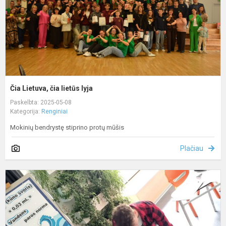
Čia Lietuva, čia lietūs lyja
Paskelbta: 2025-05-08
Kategorija:
Renginiai
Mokinių bendrystę stiprino protų mūšis
Plačiau
S
d