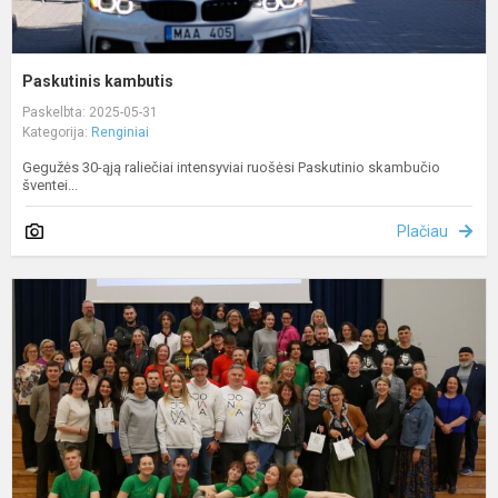
Paskutinis kambutis
Paskelbta: 2025-05-31
Kategorija:
Renginiai
Gegužės 30-ąją raliečiai intensyviai ruošėsi Paskutinio skambučio
šventei...
Plačiau
Š
v
b