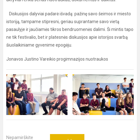
Diskusijos dalyviai padarė išvadą: pažinę savo šeimos ir miesto
istoriją, tampame stipresni, geriau suprantame savo vietą
pasaulyje ir jaučiamės tikros bendruomenės dalimi. Ši mintis tapo
ne tik festivalio, bet ir platesnės diskusijos apie istorijos svarbą
šiuolaikiniame gyvenime epogėju.
Jonavos Justino Vareikio progimnazijos nuotraukos
Nepamirškite