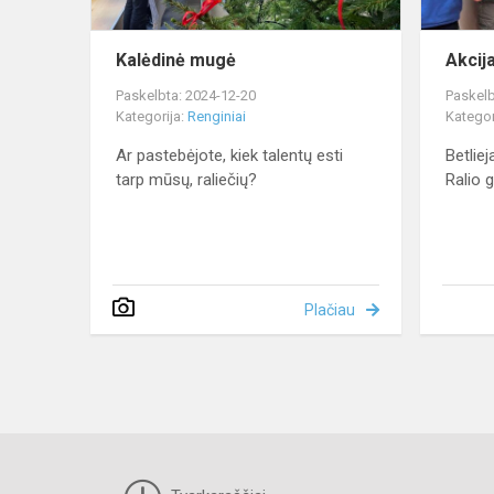
Kalėdinė mugė
Akcij
Paskelbta: 2024-12-20
Paskelb
Kategorija:
Renginiai
Kategor
Ar pastebėjote, kiek talentų esti
Betlie
tarp mūsų, raliečių?
Ralio 
Plačiau