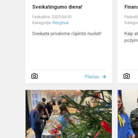
Sveikatingumo diena!
Finan
Paskelbta: 2025-04-30
Paskelb
Kategorija:
Renginiai
Kategor
Sveikata privalome rūpintis nuolat!
Kaip a
požym
Plačiau
Kalėdinė
mugė