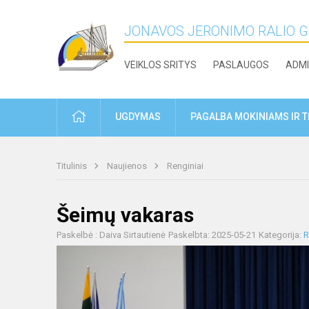
JONAVOS JERONIMO RALIO 
VEIKLOS SRITYS
PASLAUGOS
ADMI
PRADŽIA
UGDYMAS
PAGALBA MOKINIAMS IR 
Titulinis
Naujienos
Renginiai
Šeimų vakaras
Paskelbė : Daiva Sirtautienė
Paskelbta: 2025-05-21
Kategorija:
R