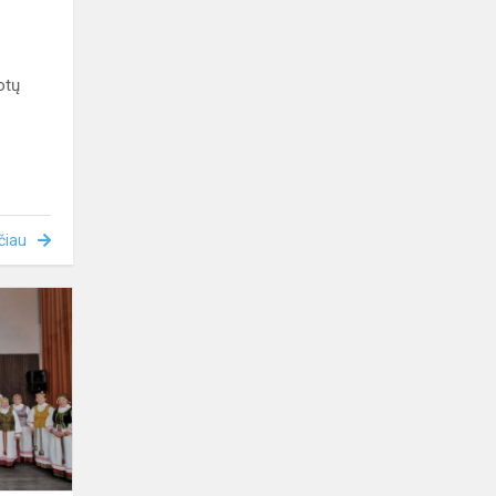
otų
čiau
Lietuvių
liaudies
dainų
metai