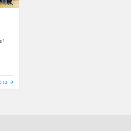
us?
čiau