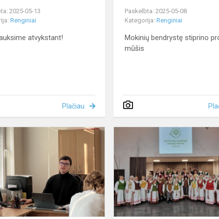
ta: 2025-05-13
Paskelbta: 2025-05-08
ija:
Renginiai
Kategorija:
Renginiai
lauksime atvykstant!
Mokinių bendrystę stiprino pr
mūšis
Plačiau
Pla
umo
Finansinio
raštingumo
pamoka