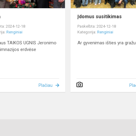
a
Įdomus susitikimas
ta: 2024-12-18
Paskelbta: 2024-12-18
ija:
Renginiai
Kategorija:
Renginiai
jaus TAIKOS UGNIS Jeronimo
Ar gyvenimas išties yra graž
gimnazijos erdvėse
Plačiau
Pla