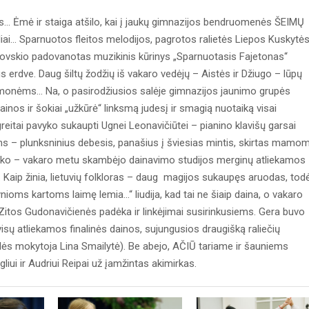
as... Ėmė ir staiga atšilo, kai į jaukų gimnazijos bendruomenės ŠEIMŲ
eneliai... Sparnuotos fleitos melodijos, pagrotos ralietės Liepos Kuskytės
utovskio padovanotas muzikinis kūrinys „Sparnuotasis Fajetonas“
 erdve. Daug šiltų žodžių iš vakaro vedėjų – Aistės ir Džiugo – lūpų
monėms... Na, o pasirodžiusios salėje gimnazijos jaunimo grupės
ainos ir šokiai „užkūrė“ linksmą judesį ir smagią nuotaiką visai
greitai pavyko sukaupti Ugnei Leonavičiūtei – pianino klavišų garsai
iems – plunksninius debesis, panašius į šviesias mintis, skirtas mamo
liko – vakaro metu skambėjo dainavimo studijos merginų atliekamos
 Kaip žinia, lietuvių folkloras – daug magijos sukaupęs aruodas, todė
vynioms kartoms laimę lemia...“ liudija, kad tai ne šiaip daina, o vakaro
 Zitos Gudonavičienės padėka ir linkėjimai susirinkusiems. Gera buvo
 visų atliekamos finalinės dainos, sujungusios draugišką raliečių
lės mokytoja Lina Smailytė). Be abejo, AČIŪ tariame ir šauniems
agliui ir Audriui Reipai už įamžintas akimirkas.