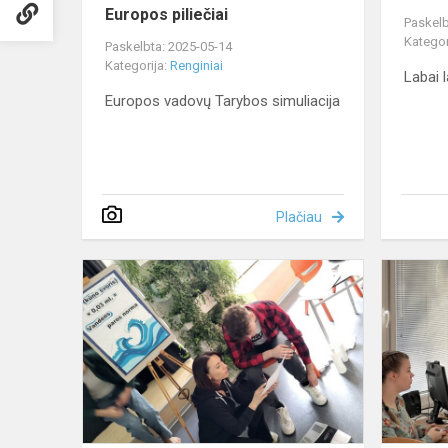
Europos piliečiai
Paskelb
Kategor
Paskelbta: 2025-05-14
Kategorija:
Renginiai
Labai 
Europos vadovų Tarybos simuliacija
Plačiau
Sveikating
diena!