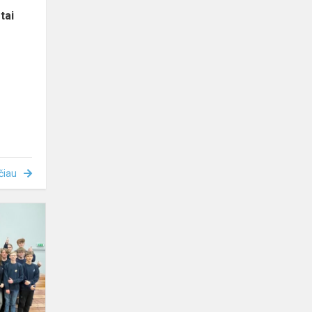
tai
čiau
Įdomus
susitikimas