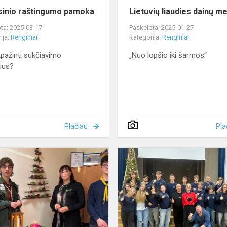
sinio raštingumo pamoka
Lietuvių liaudies dainų me
ta: 2025-03-17
Paskelbta: 2025-01-27
ija:
Renginiai
Kategorija:
Renginiai
tpažinti sukčiavimo
„Nuo lopšio iki šarmos“
ius?
Plačiau
Pla
Akcija