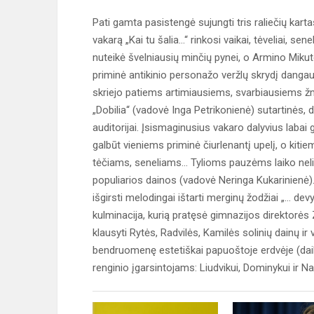
Pati gamta pasistengė sujungti tris raliečių kart
vakarą „Kai tu šalia...“ rinkosi vaikai, tėveliai, s
nuteikė švelniausių minčių pynei, o Armino Mik
priminė antikinio personažo veržlų skrydį dangaus
skriejo patiems artimiausiems, svarbiausiems ž
„Dobilia“ (vadovė Inga Petrikonienė) sutartinės, d
auditorijai. Įsismaginusius vakaro dalyvius labai 
galbūt vieniems priminė čiurlenantį upelį, o kit
tėčiams, seneliams... Tylioms pauzėms laiko ne
populiarios dainos (vadovė Neringa Kukarinienė).
išgirsti melodingai ištarti merginų žodžiai „... de
kulminacija, kurią pratęsė gimnazijos direktorės
klausyti Rytės, Radvilės, Kamilės solinių dainų ir
bendruomenę estetiškai papuoštoje erdvėje (dai
renginio įgarsintojams: Liudvikui, Dominykui ir N