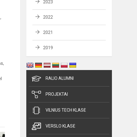
2023
,
2022
2021
2019
ms,
l
RALIO ALUMNI
PROJEKTAI
VILNIUS TECH KLASĖ
VERSLO KLASĖ