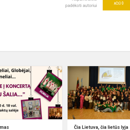
0
AČIŪ
padėkoti autoriui
Kvietimas
imas
Čia Lietuva, čia lietūs lyja