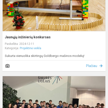
Jaunųjų inžinierių konkursas
Paskelbta: 2024-12-11
Kategorija:
Projektinė veikla
Sukurta vienuolika skirtingų Goldbergo mašinos modelių!
Plačiau
N
p