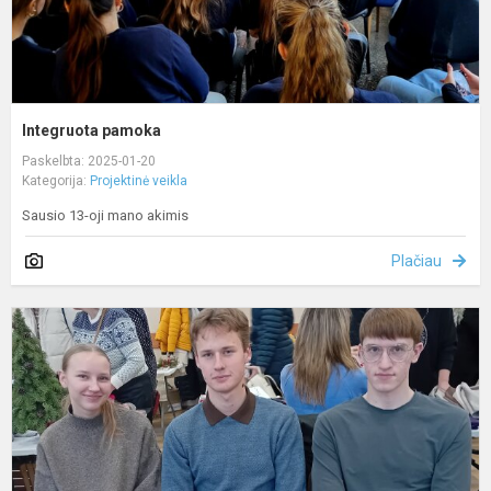
Integruota pamoka
Paskelbta: 2025-01-20
Kategorija:
Projektinė veikla
Sausio 13-oji mano akimis
Plačiau
G
j
v