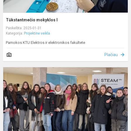
Tūkstantmečio mokyklos I
Paskelbta: 2025-01-31
Kategorija:
Projektinė veikla
Pamokos KTU Elektros ir elektronikos fakultete
Plačiau
T
m
I