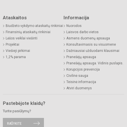
Ataskaitos
Informacija
Biudžeto vykdymo ataskaitų rinkiniai
Nuorodos
Finansinių ataskaitų rinkiniai
Laisvos darbo vietos
Lėšos veiklai viešinti
Asmens duomenų apsauga
Projektai
Konsultavimasis su visuomene
Viešieji pirkimai
Dažniausiai užduodami klausimai
1,2% parama
Pranešėjų apsauga
Pranešėjų apsauga. Vidinis puslapis.
Korupcijos prevencija
Civilinė sauga
Teisinė informacija
Atviri duomenys
Pastebėjote klaidų?
Turite pasiūlymų?
RAŠYKITE