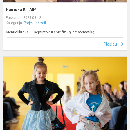
Pamoka KITAIP
Paskelbta: 2025-03-12
Kategorija:
Projektinė veikla
Vienuoliktokai – septintokui apie fiziką ir matematiką
Plačiau
T
M
2