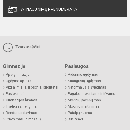
ATNAUJINIMŲ PRENUMERATA
Tvarkaraščiai
Gimnazija
Paslaugos
Apie gimnaziją
Vidurinis ugdymas
Ugdymo aplinka
Suaugusių ugdymas
Vizija, misija, filosofija, prioritetai
Neformalusis švietimas
Pasiekimai
Pagalba mokiniams ir tėvams
Gimnazijos himnas
Mokinių pavėžėjimas
Tradiciniai renginiai
Mokinių maitinimas
Bendradarbiavimas
Patalpų nuoma
Priėmimas į gimnaziją
Biblioteka