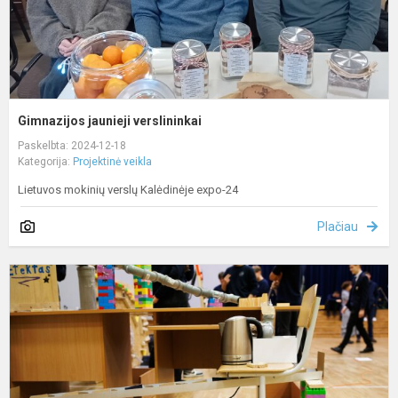
Gimnazijos jaunieji verslininkai
Paskelbta: 2024-12-18
Kategorija:
Projektinė veikla
Lietuvos mokinių verslų Kalėdinėje expo-24
Plačiau
J
i
k