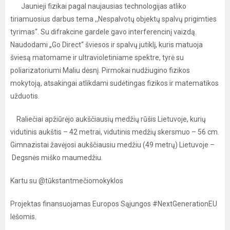
Jaunieji fizikai pagal naujausias technologijas atliko
tiriamuosius darbus tema ,,Nespalvotų objektų spalvų prigimties
tyrimas“. Su difrakcine gardele gavo interferencinį vaizdą.
Naudodami „Go Direct“ šviesos ir spalvų jutiklį, kuris matuoja
šviesą matomame ir ultravioletiniame spektre, tyrė su
poliarizatoriumi Maliu dėsnį. Pirmokai nudžiugino fizikos
mokytoją, atsakingai atlikdami sudėtingas fizikos ir matematikos
užduotis.
Raliečiai apžiūrėjo aukščiausių medžių rūšis Lietuvoje, kurių
vidutinis aukštis – 42 metrai, vidutinis medžių skersmuo – 56 cm.
Gimnazistai žavėjosi aukščiausiu medžiu (49 metrų) Lietuvoje –
Degsnės miško maumedžiu.
Kartu su @tūkstantmečiomokyklos
Projektas finansuojamas Europos Sąjungos #NextGenerationEU
lėšomis.