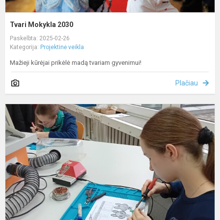
Tvari Mokykla 2030
Paskelbta: 2025-02-26
Kategorija:
Projektinė veikla
Mažieji kūrėjai prikėlė madą tvariam gyvenimui!
Plačiau
T
m
I