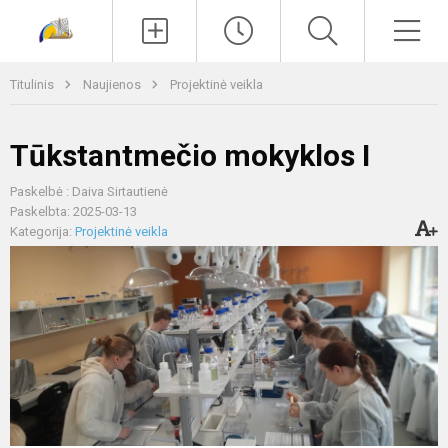
Paieška
Men
Titulinis
Naujienos
Projektinė veikla
Tūkstantmečio mokyklos I
Paskelbė : Daiva Sirtautienė
Paskelbta: 2025-03-13
Kategorija:
Projektinė veikla