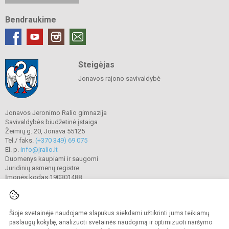
Bendraukime
Steigėjas
Jonavos rajono savivaldybė
Jonavos Jeronimo Ralio gimnazija
Savivaldybės biudžetinė įstaiga
Žeimių g. 20, Jonava 55125
Tel./ faks.
(+370 349) 69 075
El. p.
info@jralio.lt
Duomenys kaupiami ir saugomi
Juridinių asmenų registre
Įmonės kodas 190301488
Šioje svetainėje naudojame slapukus siekdami užtikrinti jums teikiamų
© 2023. Jonavos Jeronimo Ralio gimnazija. Visos teisės saugomos.
Kopijuoti turinį be raštiško gimnazijos sutikimo griežtai draudžiama.
paslaugų kokybę, analizuoti svetainės naudojimą ir optimizuoti naršymo