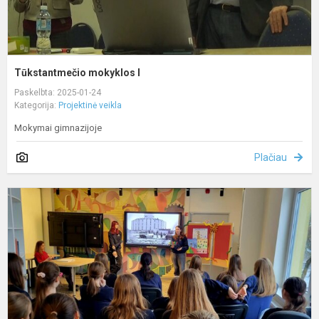
Tūkstantmečio mokyklos I
Paskelbta: 2025-01-24
Kategorija:
Projektinė veikla
Mokymai gimnazijoje
Plačiau
I
p