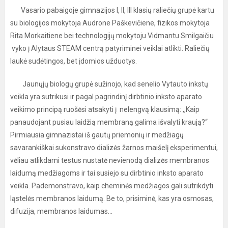
Vasario pabaigoje gimnazijos I, II, III klasių raliečių grupė kartu
su biologijos mokytoja Audrone Paškevičiene, fizikos mokytoja
Rita Morkaitiene bei technologijų mokytoju Vidmantu Smilgaičiu
vyko į Alytaus STEAM centrą patyriminei veiklai atlikti. Raliečių
laukė sudėtingos, bet įdomios užduotys.
Jaunųjų biologų grupė sužinojo, kad senelio Vytauto inkstų
veikla yra sutrikusi ir pagal pagrindinį dirbtinio inksto aparato
veikimo principą ruošėsi atsakyti į nelengvą klausimą: ,,Kaip
panaudojant pusiau laidžią membraną galima išvalyti kraują?“
Pirmiausia gimnazistai iš gautų priemonių ir medžiagų
savarankiškai sukonstravo dializės žarnos maišelį eksperimentui,
vėliau atlikdami testus nustatė nevienodą dializės membranos
laidumą medžiagoms ir tai susiejo su dirbtinio inksto aparato
veikla. Pademonstravo, kaip cheminės medžiagos gali sutrikdyti
ląstelės membranos laidumą. Be to, prisiminė, kas yra osmosas,
difuzija, membranos laidumas...