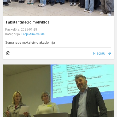
Tūkstantmečio mokyklos I
Paskelbta: 2025-01-28
Kategorija:
Projektinė veikla
Sumanaus moksleivio akademija
Plačiau
T
m
I