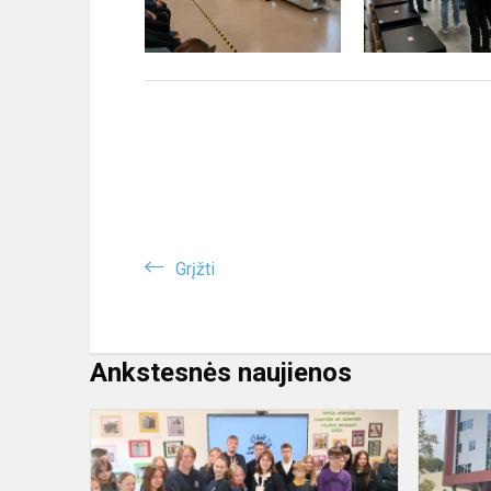
Grįžti
Ankstesnės naujienos
Pamoka
KITAIP