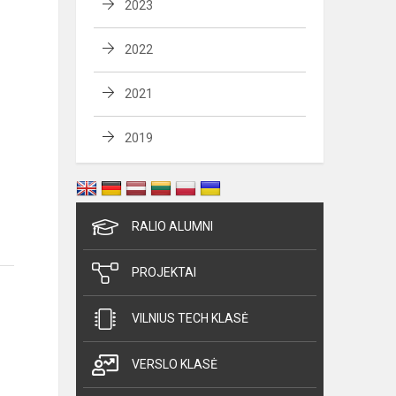
2023
2022
2021
2019
RALIO ALUMNI
PROJEKTAI
VILNIUS TECH KLASĖ
VERSLO KLASĖ