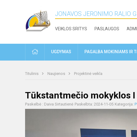
JONAVOS JERONIMO RALIO 
VEIKLOS SRITYS
PASLAUGOS
ADMI
PRADŽIA
UGDYMAS
PAGALBA MOKINIAMS IR 
Titulinis
Naujienos
Projektinė veikla
Tūkstantmečio mokyklos I
Paskelbė : Daiva Sirtautienė
Paskelbta: 2024-11-05
Kategorija:
P