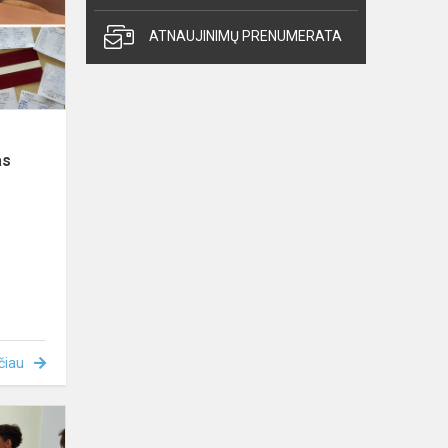
Latvijos
mokyklų
ATNAUJINIMŲ PRENUMERATA
projektas
as
čiau
Pasaulinė
diena