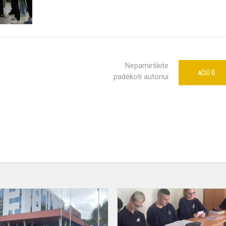
Nepamirškite
0
AČIŪ
padėkoti autoriui
Tūkstantmečio
mokyklos
I