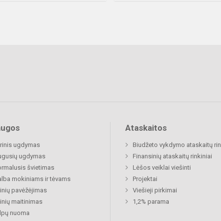
augos
Ataskaitos
rinis ugdymas
Biudžeto vykdymo ataskaitų rin
ugusių ugdymas
Finansinių ataskaitų rinkiniai
rmalusis švietimas
Lėšos veiklai viešinti
lba mokiniams ir tėvams
Projektai
nių pavėžėjimas
Viešieji pirkimai
nių maitinimas
1,2% parama
alpų nuoma