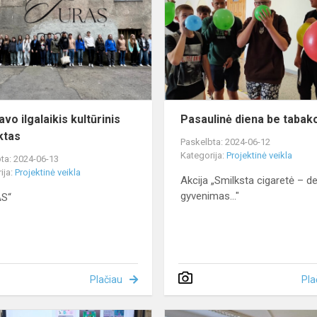
kultūrinis
projektas
vo ilgalaikis kultūrinis
Pasaulinė diena be tabak
ktas
Paskelbta: 2024-06-12
Kategorija:
Projektinė veikla
ta: 2024-06-13
ija:
Projektinė veikla
Akcija „Smilksta cigaretė – d
gyvenimas..."
S“
Plačiau
Pla
„Our