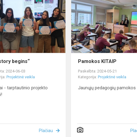
story
begins“
story begins“
Pamokos KITAIP
ta: 2024-06-03
Paskelbta: 2024-05-21
ija:
Projektinė veikla
Kategorija:
Projektinė veikla
ai - tarptautinio projekto
Jaunųjų pedagogių pamokos
i!
Plačiau
Pla