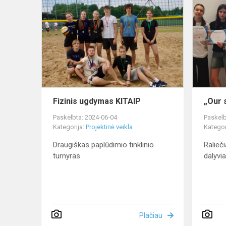
ugdymas
KITAIP
Fizinis ugdymas KITAIP
„Our 
Paskelbta: 2024-06-04
Paskelb
Kategorija:
Projektinė veikla
Kategor
Draugiškas paplūdimio tinklinio
Ralieči
turnyras
dalyvia
Plačiau