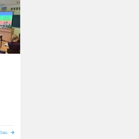
KITAIP
čiau