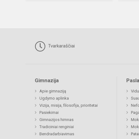
Tvarkaraščiai
Gimnazija
Pasl
Apie gimnaziją
Vidu
Ugdymo aplinka
Sua
Vizija, misija, filosofija, prioritetai
Nefo
Pasiekimai
Paga
Gimnazijos himnas
Moki
Tradiciniai renginiai
Moki
Bendradarbiavimas
Pat