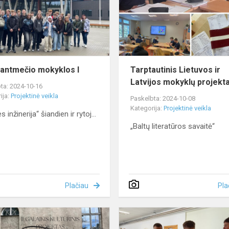
antmečio mokyklos I
Tarptautinis Lietuvos ir
Latvijos mokyklų projekt
ta: 2024-10-16
ija:
Projektinė veikla
Paskelbta: 2024-10-08
Kategorija:
Projektinė veikla
es inžinerija“ šiandien ir rytoj...
„Baltų literatūros savaitė“
Plačiau
Pla
Startavo
ilgalaikis