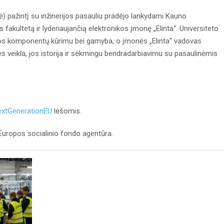
ė) pažintį su inžinerijos pasauliu pradėjo lankydami Kauno
s fakultetą ir lyderiaujančią elektronikos įmonę „Elinta“. Universiteto
ikos komponentų kūrimu bei gamyba, o įmonės „Elinta“ vadovas
s veikla, jos istorija ir sėkmingu bendradarbiavimu su pasaulinėmis
xtGenerationEU
lėšomis.
uropos socialinio fondo agentūra.