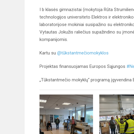
I b klasės gimnazistai (mokytoja Rūta Strumilien
technologijos universiteto Elektros ir elektroniko
laboratorijose mokiniai susipažino su elektron
Vytautas Jokužis raliečius supažindino su įmonė
kompanijomis.
Kartu su
@tūkstantmečiomokyklos
Projektas finansuojamas Europos Sąjungos
#Ne
„Tūkstantmečio mokyklų“ programą įgyvendina E