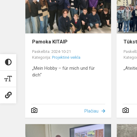
Pamoka KITAIP
Tūkst
Paskelbta: 2024-10-21
Paskelb
Kategorija:
Projektinė veikla
Kategor
„Mein Hobby – für mich und für
„Ateiti
dich“
Plačiau
Pamoka
KITAIP