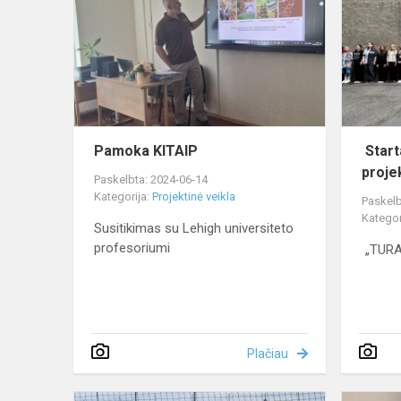
Pamoka KITAIP
Starta
proje
Paskelbta: 2024-06-14
Kategorija:
Projektinė veikla
Paskelb
Kategor
Susitikimas su Lehigh universiteto
profesoriumi
„TURA
Plačiau
Fizinis