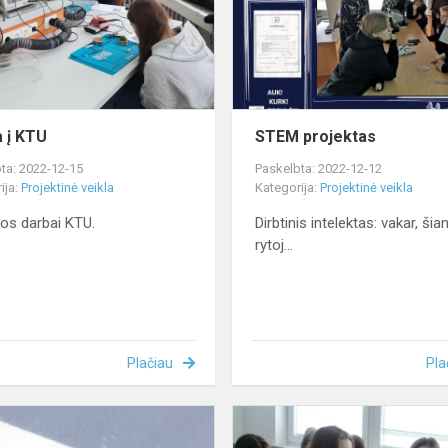
a į KTU
STEM projektas
ta: 2022-12-15
Paskelbta: 2022-12-12
ija:
Projektinė veikla
Kategorija:
Projektinė veikla
kos darbai KTU.
Dirbtinis intelektas: vakar, šia
rytoj...
Plačiau
Pla
Pamoka
KITAIP