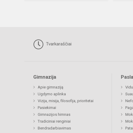
Tvarkaraščiai
Gimnazija
Pasl
Apie gimnaziją
Vidu
Ugdymo aplinka
Sua
Vizija, misija, filosofija, prioritetai
Nefo
Pasiekimai
Paga
Gimnazijos himnas
Moki
Tradiciniai renginiai
Moki
Bendradarbiavimas
Pat