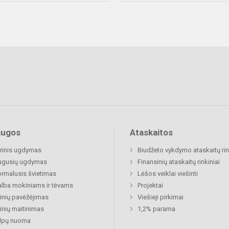
augos
Ataskaitos
rinis ugdymas
Biudžeto vykdymo ataskaitų rin
ugusių ugdymas
Finansinių ataskaitų rinkiniai
rmalusis švietimas
Lėšos veiklai viešinti
lba mokiniams ir tėvams
Projektai
nių pavėžėjimas
Viešieji pirkimai
nių maitinimas
1,2% parama
alpų nuoma