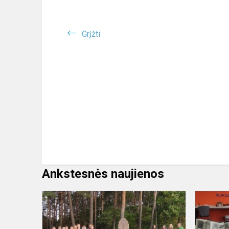
Grįžti
Ankstesnės naujienos
Jonavos
žydų
bendruome