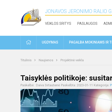
JONAVOS JERONIMO RALIO 
VEIKLOS SRITYS
PASLAUGOS
ADMI
PRADŽIA
UGDYMAS
PAGALBA MOKINIAMS IR 
Titulinis
Naujienos
Projektinė veikla
Taisyklės politikoje: susit
Paskelbė : Daiva Sirtautienė
Paskelbta: 2023-01-11
Kategorija:
P