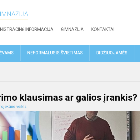
GIMNAZIJA
NISTRACINĖ INFORMACIJA
GIMNAZIJA
KONTAKTAI
TĖVAMS
NEFORMALUSIS ŠVIETIMAS
DIDŽIUOJAMĖS
arimo klausimas ar galios įrankis?
rojektinė veikla