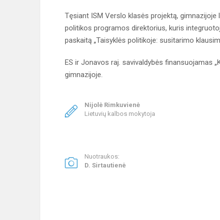
Tęsiant ISM Verslo klasės projektą, gimnazijoje 
politikos programos direktorius, kuris integruot
paskaitą „Taisyklės politikoje: susitarimo klausi
ES ir Jonavos raj. savivaldybės finansuojamas „
gimnazijoje.
Nijolė Rimkuvienė
Lietuvių kalbos mokytoja
Nuotraukos:
D. Sirtautienė