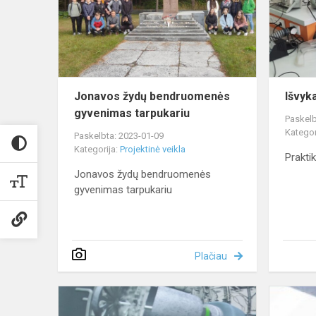
gyvenimas
tarpukariu
Jonavos žydų bendruomenės
Išvyk
gyvenimas tarpukariu
Paskelb
Kategor
Paskelbta: 2023-01-09
Kategorija:
Projektinė veikla
Prakti
Jonavos žydų bendruomenės
gyvenimas tarpukariu
Plačiau
STEM
projektas