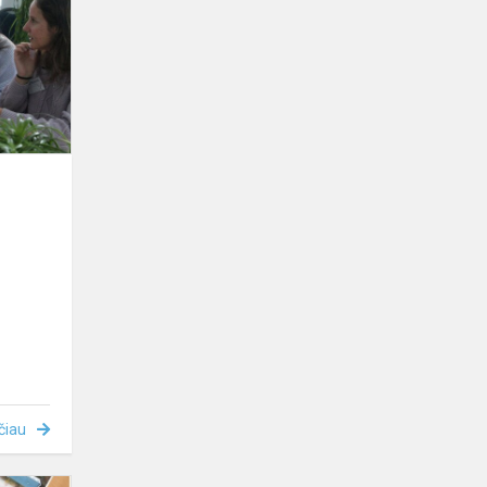
čiau
Pamoka