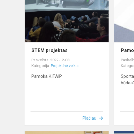
STEM projektas
Pamo
Paskelbta: 2022-12-08
Paskelb
Kategorija:
Projektinė veikla
Kategor
Pamoka KITAIP
Sporta
būdas
Plačiau
Susitikimas