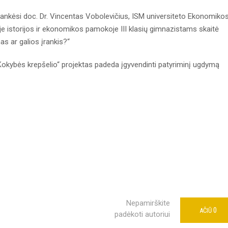
lankėsi doc. Dr. Vincentas Vobolevičius, ISM universiteto Ekonomikos
oje istorijos ir ekonomikos pamokoje III klasių gimnazistams skaitė
mas ar galios įrankis?“
Kokybės krepšelio“ projektas padeda įgyvendinti patyriminį ugdymą
Nepamirškite
0
AČIŪ
padėkoti autoriui