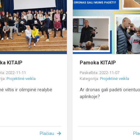
KITAIP
ka KITAIP
Pamoka KITAIP
ta: 2022-11-11
Paskelbta: 2022-11-07
ija:
Projektinė veikla
Kategorija:
Projektinė veikla
ė viltis ir olimpinė realybė
Ar dronas gali padėti orientuo
aplinkoje?
Plačiau
Pla