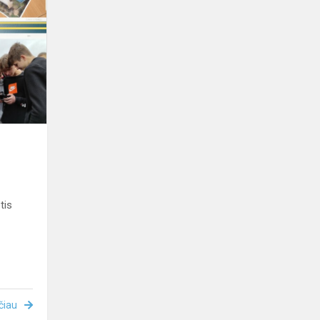
KITAIP
tis
čiau