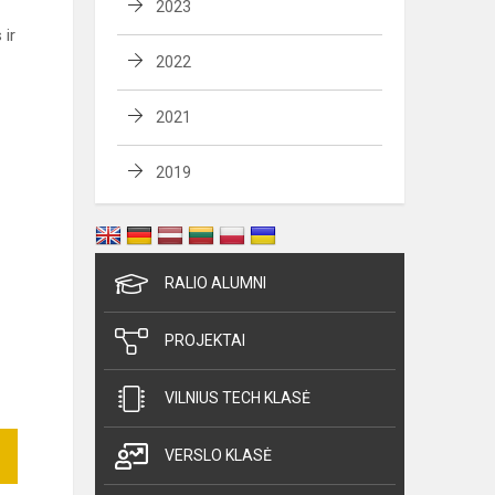
2023
 ir
2022
2021
2019
RALIO ALUMNI
PROJEKTAI
VILNIUS TECH KLASĖ
VERSLO KLASĖ