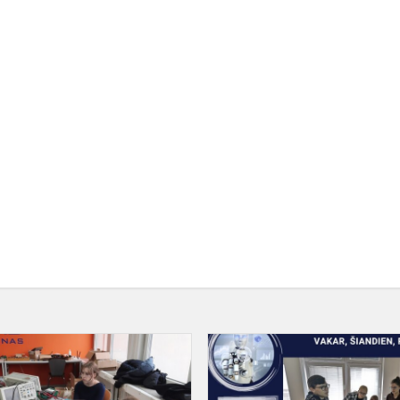
Išvyka
į
nės
KTU