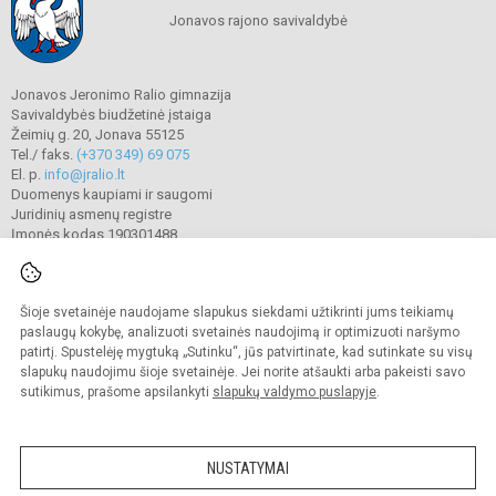
Jonavos rajono savivaldybė
Jonavos Jeronimo Ralio gimnazija
Savivaldybės biudžetinė įstaiga
Žeimių g. 20, Jonava 55125
Tel./ faks.
(+370 349) 69 075
El. p.
info@jralio.lt
Duomenys kaupiami ir saugomi
Juridinių asmenų registre
Įmonės kodas 190301488
Šioje svetainėje naudojame slapukus siekdami užtikrinti jums teikiamų
© 2023. Jonavos Jeronimo Ralio gimnazija. Visos teisės saugomos.
Kopijuoti turinį be raštiško gimnazijos sutikimo griežtai draudžiama.
paslaugų kokybę, analizuoti svetainės naudojimą ir optimizuoti naršymo
patirtį. Spustelėję mygtuką „Sutinku“, jūs patvirtinate, kad sutinkate su visų
Prieinamumo paraiška
Slapukų valdymas
slapukų naudojimu šioje svetainėje. Jei norite atšaukti arba pakeisti savo
sutikimus, prašome apsilankyti
slapukų valdymo puslapyje
.
Sumanus būdas atnaujinti
mokyklos interneto
svetainę
NUSTATYMAI