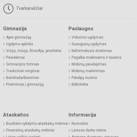
Tvarkaraščiai
Gimnazija
Paslaugos
Apie gimnaziją
Vidurinis ugdymas
Ugdymo aplinka
Suaugusių ugdymas
Vizija, misija, filosofija, prioritetai
Neformalusis švietimas
Pasiekimai
Pagalba mokiniams ir tėvams
Gimnazijos himnas
Mokinių pavėžėjimas
Tradiciniai renginiai
Mokinių maitinimas
Bendradarbiavimas
Patalpų nuoma
Priėmimas į gimnaziją
Biblioteka
Ataskaitos
Informacija
Biudžeto vykdymo ataskaitų rinkiniai
Nuorodos
Finansinių ataskaitų rinkiniai
Laisvos darbo vietos
Lėšos veiklai viešinti
Asmens duomenų apsauga