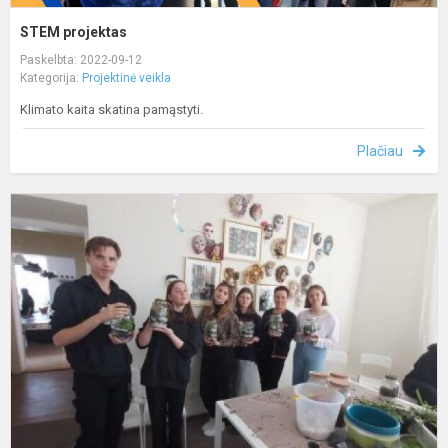
STEM projektas
Paskelbta: 2022-09-12
Kategorija:
Projektinė veikla
Klimato kaita skatina pamąstyti.
Plačiau
E
p
„
t
l