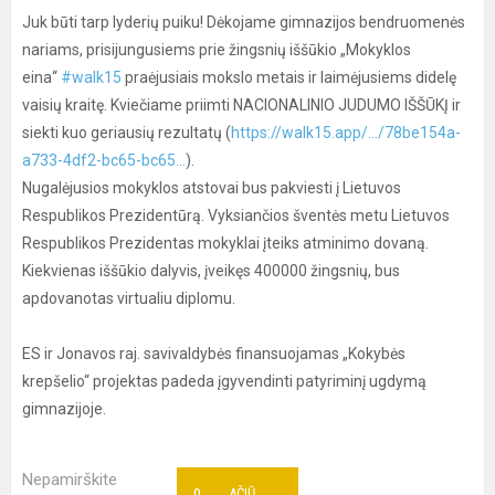
Juk būti tarp lyderių puiku! Dėkojame gimnazijos bendruomenės
nariams, prisijungusiems prie žingsnių iššūkio „Mokyklos
eina“
#walk15
praėjusiais mokslo metais ir laimėjusiems didelę
vaisių kraitę. Kviečiame priimti NACIONALINIO JUDUMO IŠŠŪKĮ ir
siekti kuo geriausių rezultatų (
https://walk15.app/.../78be154a-
a733-4df2-bc65-bc65...
).
Nugalėjusios mokyklos atstovai bus pakviesti į Lietuvos
Respublikos Prezidentūrą. Vyksiančios šventės metu Lietuvos
Respublikos Prezidentas mokyklai įteiks atminimo dovaną.
Kiekvienas iššūkio dalyvis, įveikęs 400000 žingsnių, bus
apdovanotas virtualiu diplomu.
ES ir Jonavos raj. savivaldybės finansuojamas „Kokybės
krepšelio“ projektas padeda įgyvendinti patyriminį ugdymą
gimnazijoje.
Nepamirškite
AČIŪ