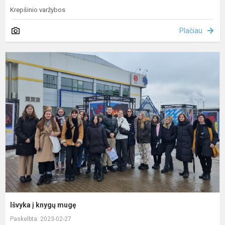
Krepšinio varžybos
Plačiau
I
į
k
m
Išvyka į knygų mugę
Paskelbta: 2023-02-27