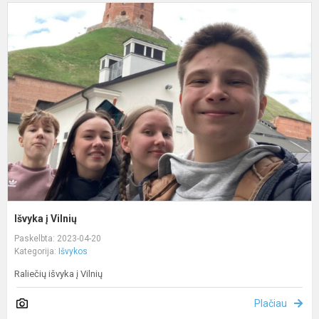
I
į
V
Išvyka į Vilnių
Paskelbta: 2023-04-20
Kategorija:
Išvykos
Raliečių išvyka į Vilnių
Plačiau