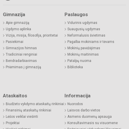
Gimnazija
Paslaugos
Apie gimnaziją
Vidurinis ugdymas
Ugdymo aplinka
Suaugusių ugdymas
Vizija, misija, filosofija, prioritetai
Neformalusis švietimas
Pasiekimai
Pagalba mokiniams ir tėvams
Gimnazijos himnas
Mokinių pavėžėjimas
Tradiciniai renginiai
Mokinių maitinimas
Bendradarbiavimas
Patalpų nuoma
Priėmimas į gimnaziją
Biblioteka
Ataskaitos
Informacija
Biudžeto vykdymo ataskaitų rinkiniai
Nuorodos
Finansinių ataskaitų rinkiniai
Laisvos darbo vietos
Lėšos veiklai viešinti
Asmens duomenų apsauga
Projektai
Konsultavimasis su visuomene