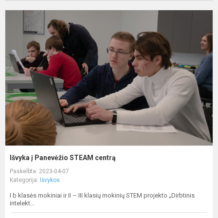
I
į
P
S
c
Išvyka į Panevėžio STEAM centrą
Paskelbta: 2023-04-07
Kategorija:
Išvykos
I b klasės mokiniai ir II – III klasių mokinių STEM projekto „Dirbtinis
intelekt...