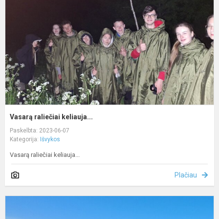
Vasarą raliečiai keliauja...
Paskelbta: 2023-06-07
Kategorija:
Išvykos
Vasarą raliečiai keliauja...
Plačiau
P
k