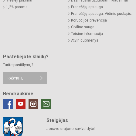
Viešieji pirkimai
Dažniausiai užduodami klausimai
1,2% parama
Pranešėjų apsauga
Pranešėjų apsauga. Vidinis puslapis.
Korupcijos prevencija
Civilinė sauga
Teisinė informacija
Atviri duomenys
Pastebėjote klaidų?
Turite pasiūlymų?
RAŠYKITE
Bendraukime
Steigėjas
Jonavos rajono savivaldybė