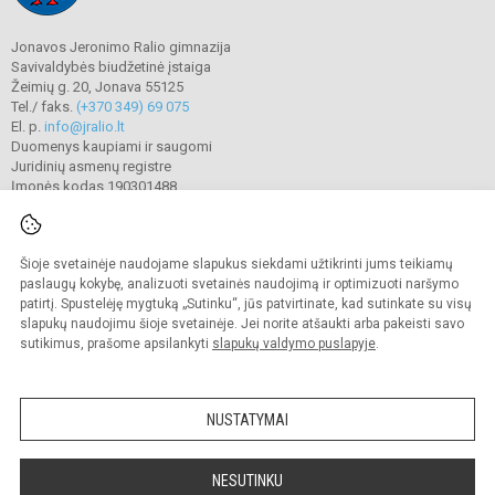
Jonavos Jeronimo Ralio gimnazija
Savivaldybės biudžetinė įstaiga
Žeimių g. 20, Jonava 55125
Tel./ faks.
(+370 349) 69 075
El. p.
info@jralio.lt
Duomenys kaupiami ir saugomi
Juridinių asmenų registre
Įmonės kodas 190301488
Šioje svetainėje naudojame slapukus siekdami užtikrinti jums teikiamų
© 2023. Jonavos Jeronimo Ralio gimnazija. Visos teisės saugomos.
Kopijuoti turinį be raštiško gimnazijos sutikimo griežtai draudžiama.
paslaugų kokybę, analizuoti svetainės naudojimą ir optimizuoti naršymo
patirtį. Spustelėję mygtuką „Sutinku“, jūs patvirtinate, kad sutinkate su visų
Prieinamumo paraiška
Slapukų valdymas
slapukų naudojimu šioje svetainėje. Jei norite atšaukti arba pakeisti savo
sutikimus, prašome apsilankyti
slapukų valdymo puslapyje
.
Sumanus būdas atnaujinti
mokyklos interneto
svetainę
NUSTATYMAI
NESUTINKU