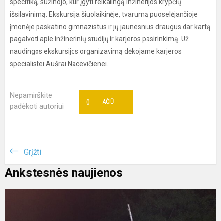
specifiką, sužinojo, kur įgyti reikalingą inžinerijos krypčių
išsilavinimą. Ekskursija šiuolaikinėje, tvarumą puoselėjančioje
įmonėje paskatino gimnazistus ir jų jaunesnius draugus dar kartą
pagalvoti apie inžinerinių studijų ir karjeros pasirinkimą. Už
naudingos ekskursijos organizavimą dėkojame karjeros
specialistei Aušrai Nacevičienei.
Nepamirškite
0
AČIŪ
padėkoti autoriui
Grįžti
Ankstesnės naujienos
V
r
k