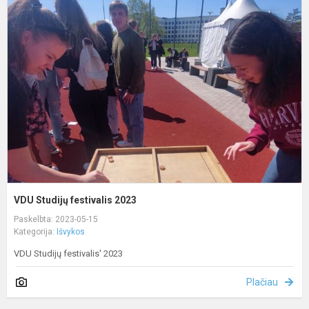
S
f
2
VDU Studijų festivalis 2023
Paskelbta: 2023-05-15
Kategorija:
Išvykos
VDU Studijų festivalis' 2023
Plačiau