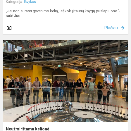
Kategorija:
Išvykos
„Jei nori surasti gyvenimo kelią, ieškok jį taurių knygų puslapiuose.“-
rašė Juo...
Plačiau
N
k
Neužmirštama kelionė