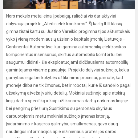
Nors mokslo metai eina į pabaigą, raliečiai vis dar aktyviai
dalyvauja projekte „Ateitis elektronikams“. Šį kartą II-III klasių
gimnazistai kartu su Justino Vareikio progimnazijos aštuntokais
vyko į vieną moderniausių užsienio kapitalo įmonių Lietuvoje –
Continental Automotive, kuri gamina automobilių elektronikos
komponentus ir sensorius, skirtus automobilio komfortui bei
saugumui didinti - šie eksploatuojami didžiausiems automobilių
gamintojams visame pasaulyje. Projekto dalyviai sužinojo, kokia
gamybos eiga bei kokybės užtikrinimo procesai, pamatė, kad
įmonėje dirba ne tik žmonės, bet ir robotai, kurie iš sandėlio pagal
užsakymą atveža įvairių detalių. Mokiniai sužinojo apie atskirų
linijų darbo specifiką ir kaip užtikrinamas darbų našumas linijoje
bei įrengimų priežiūrą.Susitikimo su personalo skyriaus
darbuotojomis metu mokiniai sužinojo įmonės istoriją,
įsidarbinimo ir karjeros galimybių smulkmenas, gavo daug
naudingos informacijos apie inžinieriaus profesijos darbo