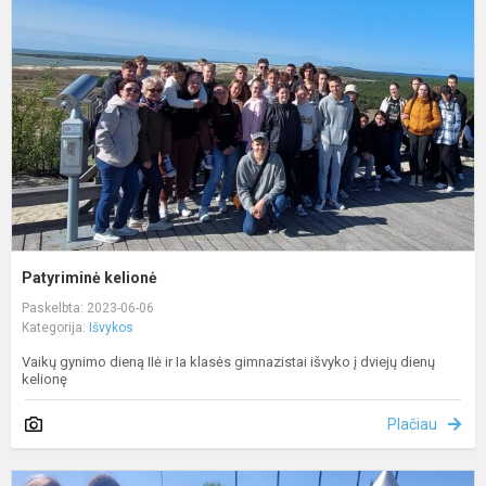
Patyriminė kelionė
Paskelbta: 2023-06-06
Kategorija:
Išvykos
Vaikų gynimo dieną IIė ir Ia klasės gimnazistai išvyko į dviejų dienų
kelionę
Plačiau
V