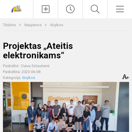
Paieška
Men
Titulinis
Naujienos
Išvykos
Projektas „Ateitis
elektronikams“
Paskelbė : Daiva Sirtautienė
Paskelbta: 2023-06-08
Kategorija:
Išvykos