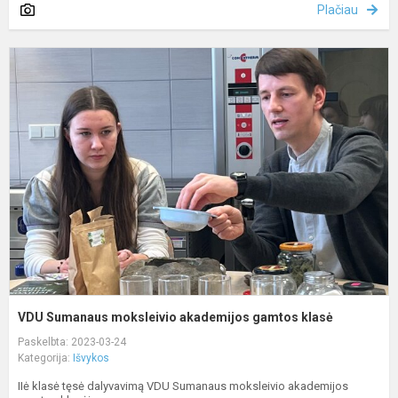
Plačiau
V
S
m
a
g
k
VDU Sumanaus moksleivio akademijos gamtos klasė
Paskelbta: 2023-03-24
Kategorija:
Išvykos
IIė klasė tęsė dalyvavimą VDU Sumanaus moksleivio akademijos