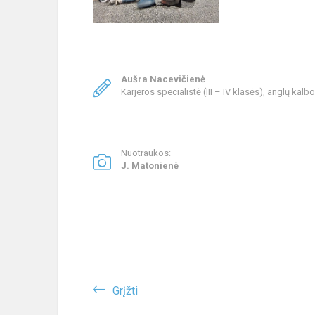
Aušra Nacevičienė
Karjeros specialistė (III – IV klasės), anglų kal
Nuotraukos:
J. Matonienė
Grįžti