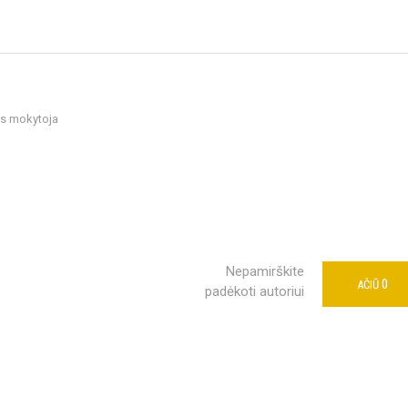
bos mokytoja
Nepamirškite
0
AČIŪ
padėkoti autoriui