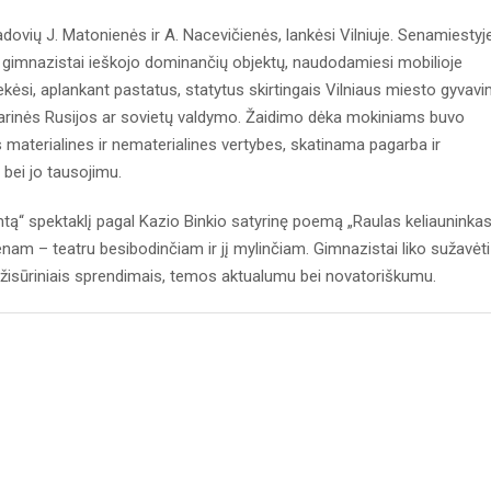
ų vadovių J. Matonienės ir A. Nacevičienės, lankėsi Vilniuje. Senamiestyj
u gimnazistai ieškojo dominančių objektų, naudodamiesi mobilioje
ekėsi, aplankant pastatus, statytus skirtingais Vilniaus miesto gyvav
carinės Rusijos ar sovietų valdymo. Žaidimo dėka mokiniams buvo
s materialines ir nematerialines vertybes, skatinama pagarba ir
u bei jo tausojimu.
rimtą“ spektaklį pagal Kazio Binkio satyrinę poemą „Raulas keliauninkas
vienam – teatru besibodinčiam ir jį mylinčiam. Gimnazistai liko sužavėti
 režisūriniais sprendimais, temos aktualumu bei novatoriškumu.