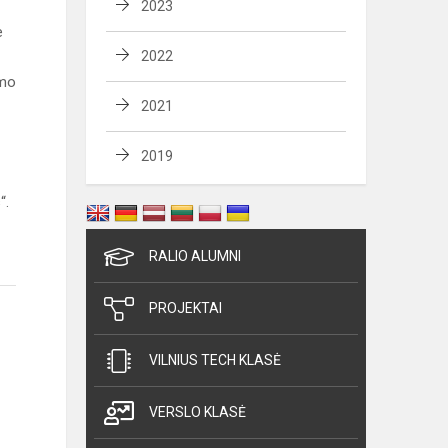
2023
e
2022
imo
2021
2019
“.
RALIO ALUMNI
PROJEKTAI
VILNIUS TECH KLASĖ
VERSLO KLASĖ