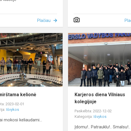
Plačiau
Pla
Neužmirštama
kelionė
irštama kelionė
Karjeros diena Vilniaus
kolegijoje
ta: 2023-02-01
ija:
Išvykos
Paskelbta: 2022-12-02
Kategorija:
Išvykos
iai mokosi keliaudami...
Įdomu!.. Patrauklu!.. Smalsu!..