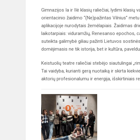
Gimnazijos Ia ir IIė klasių raliečiai, lydimi klasi
orientacinio žaidimo “(Ne)pažintas Vilnius” met
aplikacijoje nurodytais žemėlapiais. Žaidimas dri
laikotarpiais: viduramžių, Renesanso epochos, 
suteikta galimybė giliau pažinti Lietuvos sostinė
domėjimasis ne tik istorija, bet ir kultūra, paveld
Keistuolių teatre raliečiai stebėjo siautulingai „
Tai vaidyba, kurianti gerą nuotaiką ir skirta kiek
aktorių profesionalumu ir energija, išskirtiniais