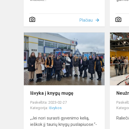
Plačiau
Išvyka
į
knygų
mugę
Išvyka į knygų mugę
Neužm
Paskelbta: 2023-02-27
Paskelb
Kategorija:
Išvykos
Kategor
„Jei nori surasti gyvenimo kelią,
Ralieč
ieškok jį taurių knygų puslapiuose.“-