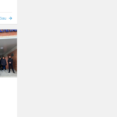
čiau
Karjeros
diena
Vilniaus
kolegijoje