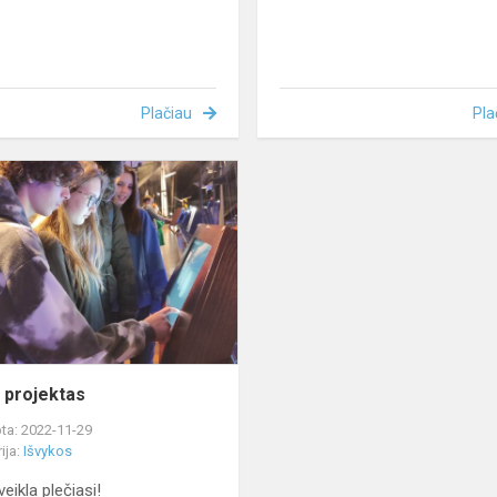
Plačiau
Pla
STEM
projektas
projektas
ta: 2022-11-29
ija:
Išvykos
eikla plečiasi!