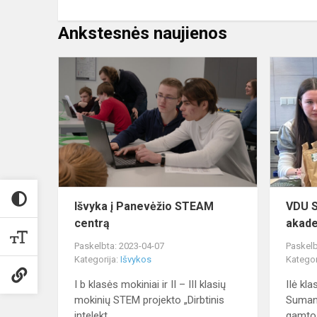
Ankstesnės naujienos
Išvyka
į
Panevėžio
STEAM
centrą
Išvyka į Panevėžio STEAM
VDU S
centrą
akade
Paskelbta: 2023-04-07
Paskelb
Kategorija:
Išvykos
Kategor
I b klasės mokiniai ir II – III klasių
IIė kl
mokinių STEM projekto „Dirbtinis
Suman
intelekt...
gamtos