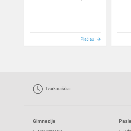
Plačiau
Tvarkaraščiai
Gimnazija
Pasl