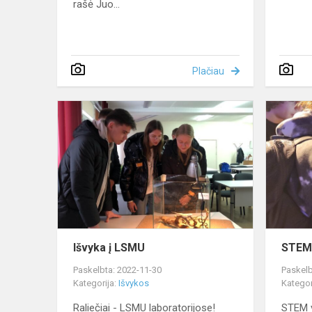
rašė Juo...
Plačiau
Išvyka
į
LSMU
Išvyka į LSMU
STEM 
Paskelbta: 2022-11-30
Paskelb
Kategorija:
Išvykos
Kategor
Raliečiai - LSMU laboratorijose!
STEM v