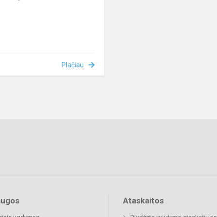
Plačiau
augos
Ataskaitos