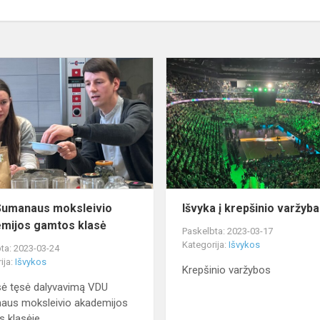
VDU
Sumanaus
moksleivio
akademijos
gamtos
klasė
umanaus moksleivio
Išvyka į krepšinio varžyb
mijos gamtos klasė
Paskelbta: 2023-03-17
Kategorija:
Išvykos
ta: 2023-03-24
ija:
Išvykos
Krepšinio varžybos
asė tęsė dalyvavimą VDU
aus moksleivio akademijos
 klasėje