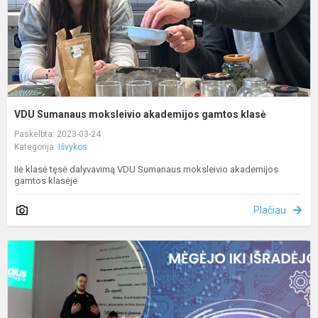
VDU Sumanaus moksleivio akademijos gamtos klasė
Paskelbta: 2023-03-24
Kategorija:
Išvykos
IIė klasė tęsė dalyvavimą VDU Sumanaus moksleivio akademijos
gamtos klasėje
Plačiau
M
+
V