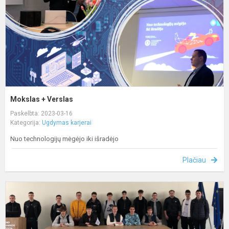
Mokslas + Verslas
Paskelbta: 2023-03-16
Kategorija:
Ugdymas karjerai
Nuo technologijų mėgėjo iki išradėjo
Plačiau
P
K