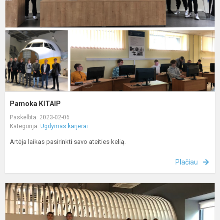
Pamoka KITAIP
Paskelbta: 2023-02-06
Kategorija:
Ugdymas karjerai
Artėja laikas pasirinkti savo ateities kelią.
Plačiau
A
-
e