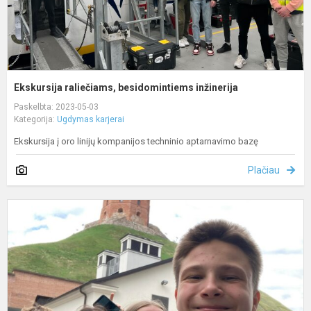
Ekskursija raliečiams, besidomintiems inžinerija
Paskelbta: 2023-05-03
Kategorija:
Ugdymas karjerai
Ekskursija į oro linijų kompanijos techninio aptarnavimo bazę
Plačiau
I
į
V