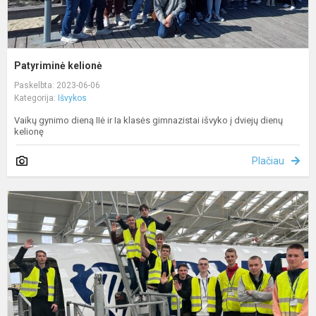
Patyriminė kelionė
Paskelbta: 2023-06-06
Kategorija:
Išvykos
Vaikų gynimo dieną IIė ir Ia klasės gimnazistai išvyko į dviejų dienų
kelionę
Plačiau
E
r
b
i