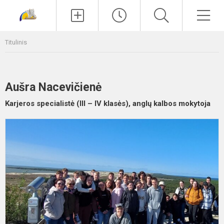
Paieška
Men
Titulinis
Aušra Nacevičienė
Karjeros specialistė (III – IV klasės), anglų kalbos mokytoja
P
k