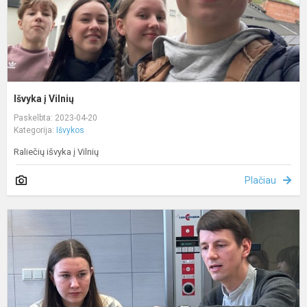
Išvyka į Vilnių
Paskelbta: 2023-04-20
Kategorija:
Išvykos
Raliečių išvyka į Vilnių
Plačiau
V
S
m
a
g
k