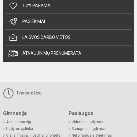
1,2% PARAMA
PASIEKIMAI
LAISVOS DARBO VIETOS
ATNAUJINIMŲ PRENUMERATA
Tvarkaraščiai
Gimnazija
Paslaugos
Apie gimnaziją
Vidurinis ugdymas
Ugdymo aplinka
Suaugusių ugdymas
Vizija, misija, filosofija, prioritetai
Neformalusis švietimas