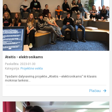
Ateitis - elektronikams
Paskelbta: 2023-01-30
Kategorija:
Projektinė veikla
Tęsdami dalyvavimą projekte „Ateitis –elektronikams“ Iė klasės
mokiniai lankėsi...
Plačiau
I
į