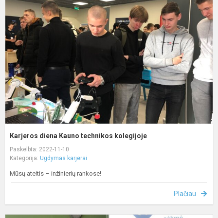
d
K
t
k
Karjeros diena Kauno technikos kolegijoje
Paskelbta: 2022-11-10
Kategorija:
Ugdymas karjerai
Mūsų ateitis – inžinierių rankose!
Plačiau