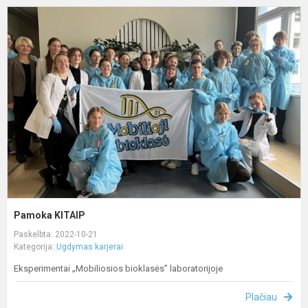
P
K
Pamoka KITAIP
Paskelbta: 2022-10-21
Kategorija:
Ugdymas karjerai
Eksperimentai „Mobiliosios bioklasės” laboratorijoje
Plačiau