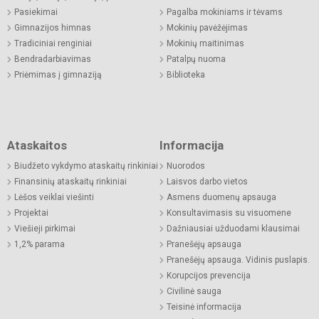
Pasiekimai
Pagalba mokiniams ir tėvams
Gimnazijos himnas
Mokinių pavėžėjimas
Tradiciniai renginiai
Mokinių maitinimas
Bendradarbiavimas
Patalpų nuoma
Priėmimas į gimnaziją
Biblioteka
Ataskaitos
Informacija
Biudžeto vykdymo ataskaitų rinkiniai
Nuorodos
Finansinių ataskaitų rinkiniai
Laisvos darbo vietos
Lėšos veiklai viešinti
Asmens duomenų apsauga
Projektai
Konsultavimasis su visuomene
Viešieji pirkimai
Dažniausiai užduodami klausimai
1,2% parama
Pranešėjų apsauga
Pranešėjų apsauga. Vidinis puslapis.
Korupcijos prevencija
Civilinė sauga
Teisinė informacija