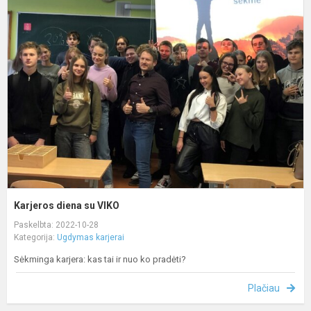
K
d
s
V
Karjeros diena su VIKO
Paskelbta: 2022-10-28
Kategorija:
Ugdymas karjerai
Sėkminga karjera: kas tai ir nuo ko pradėti?
Plačiau