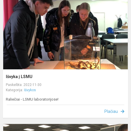
L
Išvyka į LSMU
Paskelbta: 2022-11-30
Kategorija:
Išvykos
Raliečiai - LSMU laboratorijose!
Plačiau
K