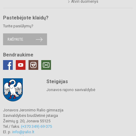
Atviri duomenys
Pastebėjote klaidų?
Turite pasiūlymų?
RAŠYKITE
Bendraukime
Steigėjas
Jonavos rajono savivaldybė
Jonavos Jeronimo Ralio gimnazija
Savivaldybės biudžetinė įstaiga
Žeimių g. 20, Jonava 55125
Tel./ faks.
(+370 349) 69 075
El. p.
info@jralio.lt