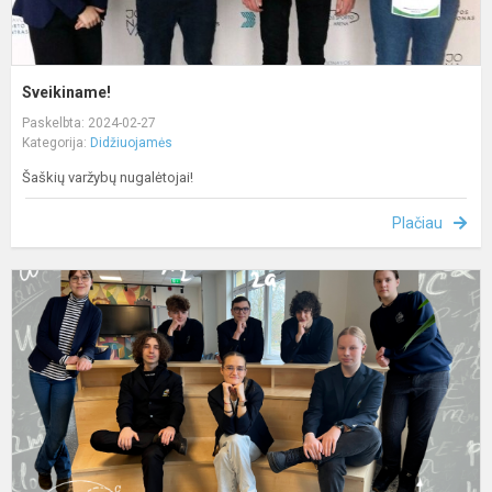
Sveikiname!
Paskelbta: 2024-02-27
Kategorija:
Didžiuojamės
Šaškių varžybų nugalėtojai!
Plačiau
S