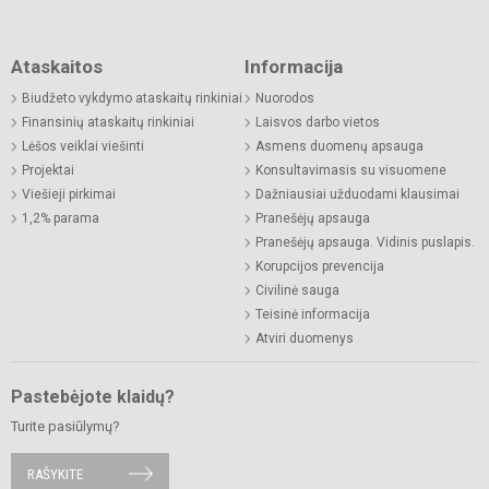
Ataskaitos
Informacija
Biudžeto vykdymo ataskaitų rinkiniai
Nuorodos
Finansinių ataskaitų rinkiniai
Laisvos darbo vietos
Lėšos veiklai viešinti
Asmens duomenų apsauga
Projektai
Konsultavimasis su visuomene
Viešieji pirkimai
Dažniausiai užduodami klausimai
1,2% parama
Pranešėjų apsauga
Pranešėjų apsauga. Vidinis puslapis.
Korupcijos prevencija
Civilinė sauga
Teisinė informacija
Atviri duomenys
Pastebėjote klaidų?
Turite pasiūlymų?
RAŠYKITE