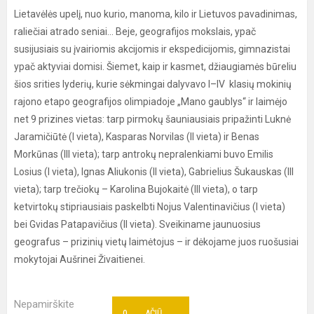
Lietavėlės upelį, nuo kurio, manoma, kilo ir Lietuvos pavadinimas,
raliečiai atrado seniai... Beje, geografijos mokslais, ypač
susijusiais su įvairiomis akcijomis ir ekspedicijomis, gimnazistai
ypač aktyviai domisi. Šiemet, kaip ir kasmet, džiaugiamės būreliu
šios srities lyderių, kurie sėkmingai dalyvavo I–IV klasių mokinių
rajono etapo geografijos olimpiadoje „Mano gaublys“ ir laimėjo
net 9 prizines vietas: tarp pirmokų šauniausiais pripažinti Luknė
Jaramičiūtė (I vieta), Kasparas Norvilas (II vieta) ir Benas
Morkūnas (III vieta); tarp antrokų nepralenkiami buvo Emilis
Losius (I vieta), Ignas Aliukonis (II vieta), Gabrielius Šukauskas (III
vieta); tarp trečiokų – Karolina Bujokaitė (III vieta), o tarp
ketvirtokų stipriausiais paskelbti Nojus Valentinavičius (I vieta)
bei Gvidas Patapavičius (II vieta). Sveikiname jaunuosius
geografus – prizinių vietų laimėtojus – ir dėkojame juos ruošusiai
mokytojai Aušrinei Živaitienei.
Nepamirškite
AČIŪ