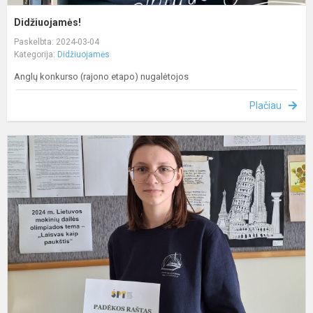
Didžiuojamės!
Paskelbta: 2024-03-04
Kategorija:
Didžiuojamės
Anglų konkurso (rajono etapo) nugalėtojos
Plačiau
S