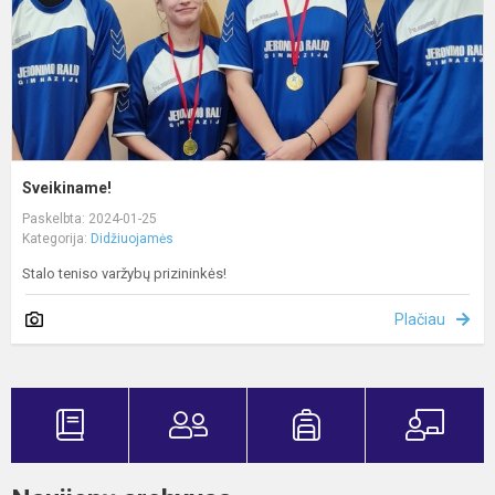
Sveikiname!
Paskelbta: 2024-01-25
Kategorija:
Didžiuojamės
Stalo teniso varžybų prizininkės!
Plačiau