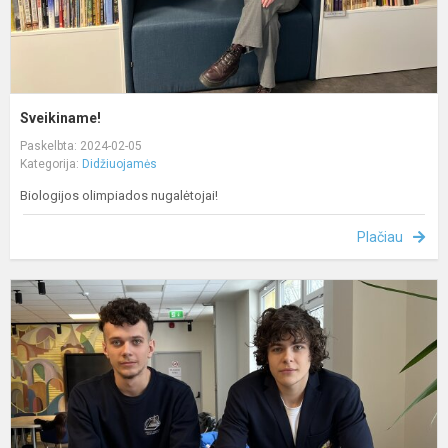
Sveikiname!
Paskelbta: 2024-02-05
Kategorija:
Didžiuojamės
Biologijos olimpiados nugalėtojai!
Plačiau
S