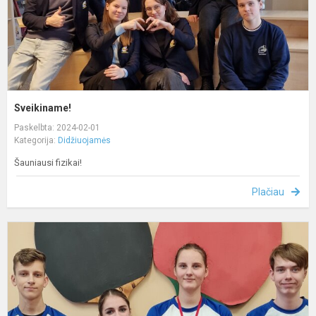
Sveikiname!
Paskelbta: 2024-02-01
Kategorija:
Didžiuojamės
Šauniausi fizikai!
Plačiau
S