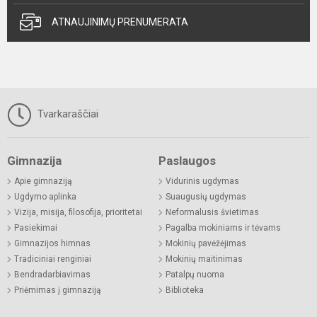
ATNAUJINIMŲ PRENUMERATA
Tvarkaraščiai
Gimnazija
Paslaugos
Apie gimnaziją
Vidurinis ugdymas
Ugdymo aplinka
Suaugusių ugdymas
Vizija, misija, filosofija, prioritetai
Neformalusis švietimas
Pasiekimai
Pagalba mokiniams ir tėvams
Gimnazijos himnas
Mokinių pavėžėjimas
Tradiciniai renginiai
Mokinių maitinimas
Bendradarbiavimas
Patalpų nuoma
Priėmimas į gimnaziją
Biblioteka