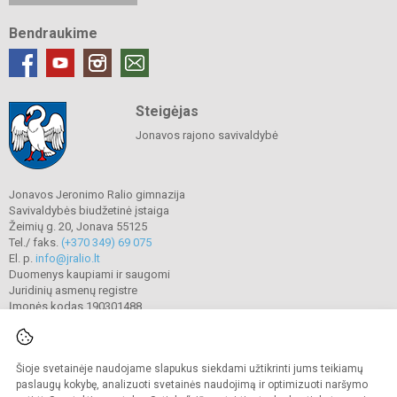
Bendraukime
Steigėjas
Jonavos rajono savivaldybė
Jonavos Jeronimo Ralio gimnazija
Savivaldybės biudžetinė įstaiga
Žeimių g. 20, Jonava 55125
Tel./ faks.
(+370 349) 69 075
El. p.
info@jralio.lt
Duomenys kaupiami ir saugomi
Juridinių asmenų registre
Įmonės kodas 190301488
Šioje svetainėje naudojame slapukus siekdami užtikrinti jums teikiamų
© 2023. Jonavos Jeronimo Ralio gimnazija. Visos teisės saugomos.
Kopijuoti turinį be raštiško gimnazijos sutikimo griežtai draudžiama.
paslaugų kokybę, analizuoti svetainės naudojimą ir optimizuoti naršymo