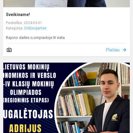
Sveikiname!
Paskelbta: 2024-03-01
Kategorija:
Didžiuojamės
Rajono dailės o;ompiadoje III vieta
Plačiau
S