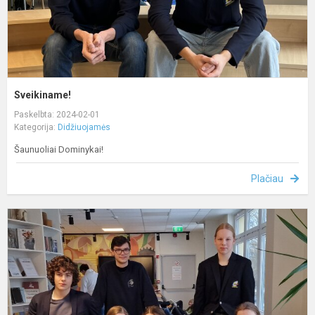
Sveikiname!
Paskelbta: 2024-02-01
Kategorija:
Didžiuojamės
Šaunuoliai Dominykai!
Plačiau
S