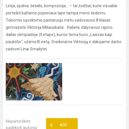
Linija, spalva, šešėlis, kompozicija... – tai žodžiai, kurie vizualiai
perteikti baltame popieriaus lape tampa meno šedevru.
Tokiomis sąvokomis pastaruoju metu vadovavosi III klasės
gimnazistė Viktorija Miliauskaitė. Ralietė, dalyvavusi rajono
dailės olimpiadoje (II etape), kurios tema buvo „Laisvas kaip
paukštis“, užėmė III vietą. Sveikiname Viktoriją ir dėkojame darbo
vadovei Linai Smailytei.
Nepamirškite
0
AČIŪ
padėkoti autoriui