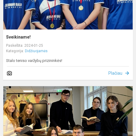
Sveikiname!
Paskelbta: 2024-01-25
Kategorija:
Didžiuojamės
Stalo teniso varžybų prizininkės!
Plačiau
S