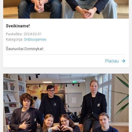
Sveikiname!
Paskelbta: 2024-02-01
Kategorija:
Didžiuojamės
Šaunuoliai Dominykai!
Plačiau
S