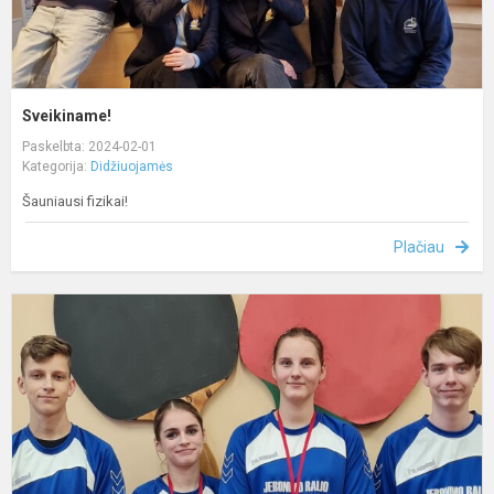
Sveikiname!
Paskelbta: 2024-02-01
Kategorija:
Didžiuojamės
Šauniausi fizikai!
Plačiau
S