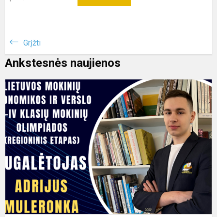
Grįžti
Ankstesnės naujienos
S