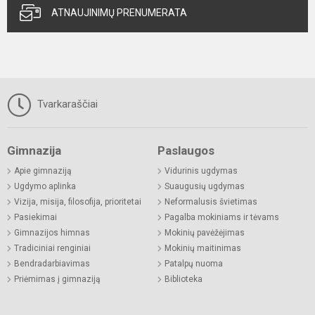
ATNAUJINIMŲ PRENUMERATA
Tvarkaraščiai
Gimnazija
Paslaugos
Apie gimnaziją
Vidurinis ugdymas
Ugdymo aplinka
Suaugusių ugdymas
Vizija, misija, filosofija, prioritetai
Neformalusis švietimas
Pasiekimai
Pagalba mokiniams ir tėvams
Gimnazijos himnas
Mokinių pavėžėjimas
Tradiciniai renginiai
Mokinių maitinimas
Bendradarbiavimas
Patalpų nuoma
Priėmimas į gimnaziją
Biblioteka