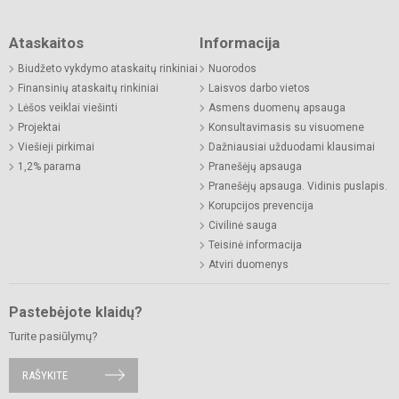
Ataskaitos
Informacija
Biudžeto vykdymo ataskaitų rinkiniai
Nuorodos
Finansinių ataskaitų rinkiniai
Laisvos darbo vietos
Lėšos veiklai viešinti
Asmens duomenų apsauga
Projektai
Konsultavimasis su visuomene
Viešieji pirkimai
Dažniausiai užduodami klausimai
1,2% parama
Pranešėjų apsauga
Pranešėjų apsauga. Vidinis puslapis.
Korupcijos prevencija
Civilinė sauga
Teisinė informacija
Atviri duomenys
Pastebėjote klaidų?
Turite pasiūlymų?
RAŠYKITE