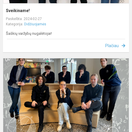
Sveikiname!
Paskelbta: 2024-02-27
Kategorija:
Didžiuojamės
Šaškių varžybų nugalėtojai!
Plačiau
S