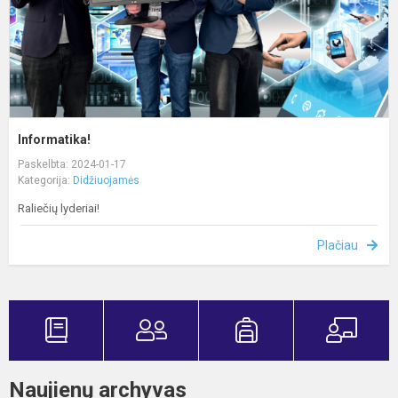
Informatika!
Paskelbta: 2024-01-17
Kategorija:
Didžiuojamės
Raliečių lyderiai!
Plačiau
Naujienų archyvas