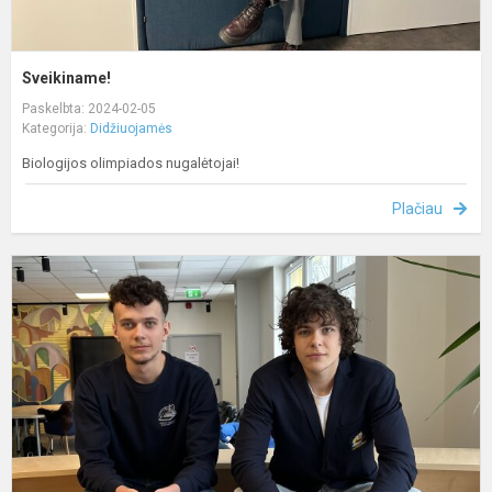
Sveikiname!
Paskelbta: 2024-02-05
Kategorija:
Didžiuojamės
Biologijos olimpiados nugalėtojai!
Plačiau
S