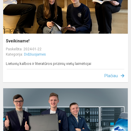
Sveikiname!
Paskelbta: 2024-01-22
Kategorija:
Didžiuojamės
Lietuvių kalbos ir literatūros prizinių vietų laimėtojai
Plačiau
I