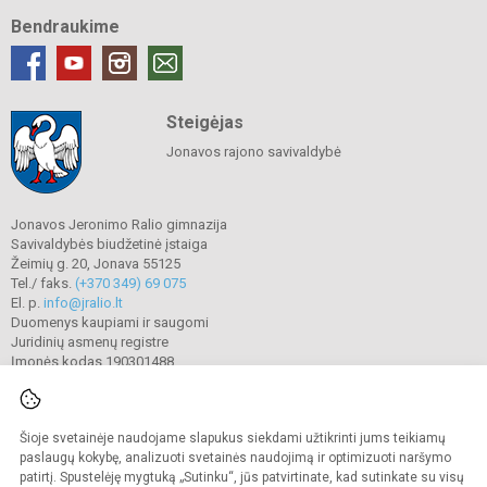
Bendraukime
Steigėjas
Jonavos rajono savivaldybė
Jonavos Jeronimo Ralio gimnazija
Savivaldybės biudžetinė įstaiga
Žeimių g. 20, Jonava 55125
Tel./ faks.
(+370 349) 69 075
El. p.
info@jralio.lt
Duomenys kaupiami ir saugomi
Juridinių asmenų registre
Įmonės kodas 190301488
Šioje svetainėje naudojame slapukus siekdami užtikrinti jums teikiamų
© 2023. Jonavos Jeronimo Ralio gimnazija. Visos teisės saugomos.
Kopijuoti turinį be raštiško gimnazijos sutikimo griežtai draudžiama.
paslaugų kokybę, analizuoti svetainės naudojimą ir optimizuoti naršymo
patirtį. Spustelėję mygtuką „Sutinku“, jūs patvirtinate, kad sutinkate su visų
Prieinamumo paraiška
Slapukų valdymas