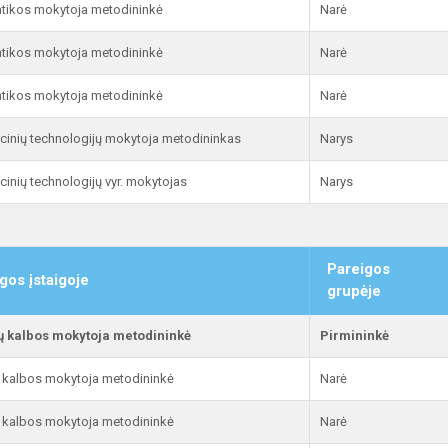
tikos mokytoja metodininkė
Narė
tikos mokytoja metodininkė
Narė
tikos mokytoja metodininkė
Narė
cinių technologijų mokytoja metodininkas
Narys
cinių technologijų vyr. mokytojas
Narys
Pareigos
gos įstaigoje
grupėje
ių kalbos mokytoja metodininkė
Pirmininkė
ų kalbos mokytoja metodininkė
Narė
ų kalbos mokytoja metodininkė
Narė