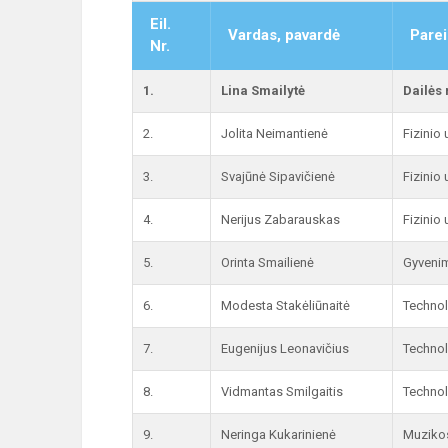
Eil.
Vardas, pavardė
Parei
Nr.
1.
Lina Smailytė
Dailės
2.
Jolita Neimantienė
Fizinio
3.
Svajūnė Sipavičienė
Fizinio
4.
Nerijus Zabarauskas
Fizinio
5.
Orinta Smailienė
Gyvenim
6.
Modesta Stakėliūnaitė
Technol
7.
Eugenijus Leonavičius
Technol
8.
Vidmantas Smilgaitis
Technol
9.
Neringa Kukarinienė
Muziko