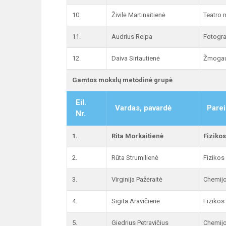
10.
Živilė Martinaitienė
Teatro 
11.
Audrius Reipa
Fotogra
12.
Daiva Sirtautienė
Žmogau
Gamtos mokslų metodinė grupė
Eil.
Vardas, pavardė
Parei
Nr.
1.
Rita Morkaitienė
Fiziko
2.
Rūta Strumilienė
Fizikos
3.
Virginija Pažėraitė
Chemijo
4.
Sigita Aravičienė
Fizikos
5.
Giedrius Petravičius
Chemijo