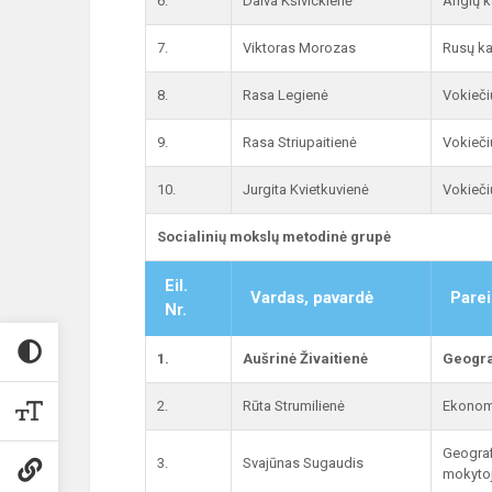
6.
Daiva Kšivickienė
Anglų k
7.
Viktoras Morozas
Rusų ka
8.
Rasa Legienė
Vokieči
9.
Rasa Striupaitienė
Vokieči
10.
Jurgita Kvietkuvienė
Vokieči
Socialinių mokslų metodinė grupė
Eil.
Vardas, pavardė
Parei
Nr.
1.
Aušrinė Živaitienė
Geogra
2.
Rūta Strumilienė
Ekonom
Geograf
3.
Svajūnas Sugaudis
mokyto