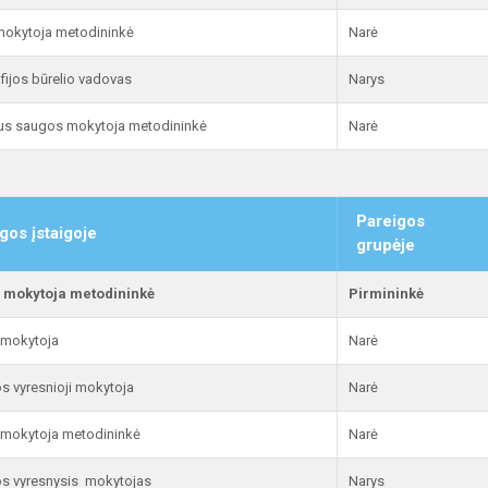
mokytoja metodininkė
Narė
fijos būrelio vadovas
Narys
s saugos mokytoja metodininkė
Narė
Pareigos
gos įstaigoje
grupėje
s mokytoja metodininkė
Pirmininkė
 mokytoja
Narė
s vyresnioji mokytoja
Narė
 mokytoja metodininkė
Narė
s vyresnysis mokytojas
Narys