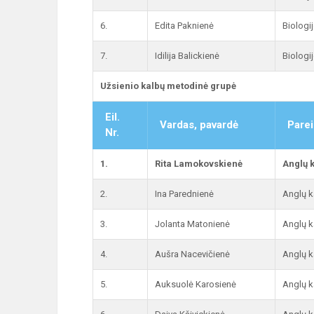
6.
Edita Paknienė
Biologi
7.
Idilija Balickienė
Biologi
Užsienio kalbų metodinė grupė
Eil.
Vardas, pavardė
Parei
Nr.
1.
Rita Lamokovskienė
Anglų 
2.
Ina Parednienė
Anglų k
3.
Jolanta Matonienė
Anglų k
4.
Aušra Nacevičienė
Anglų k
5.
Auksuolė Karosienė
Anglų k