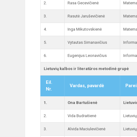
2.
Rasa Gecevičienė
Matema
3.
Rasutė Jaruševičienė
Matema
4.
Inga Mikutovskienė
Matema
5.
Vytautas Simanavičius
Informa
6.
Eugenijus Leonavičius
Informa
Lietuvių kalbos ir literatūros metodinė grupė
Eil.
Vardas, pavardė
Parei
Nr.
1.
Ona Bartušienė
Lietuv
2.
Vida Budraitienė
Lietuvi
3.
Alvida Maciulevičienė
Lietuvi