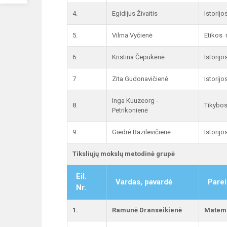
4.
Egidijus Živaitis
Istorij
5.
Vilma Vyčienė
Etikos 
6.
Kristina Čepukėnė
Istorij
7
Zita Gudonavičienė
Istorij
Inga Kuuzeorg -
8.
Tikybos
Petrikonienė
9.
Giedrė Bazilevičienė
Istorij
Tiksliųjų mokslų metodinė grupė
Eil.
Vardas, pavardė
Parei
Nr.
1.
Ramunė Dranseikienė
Matema