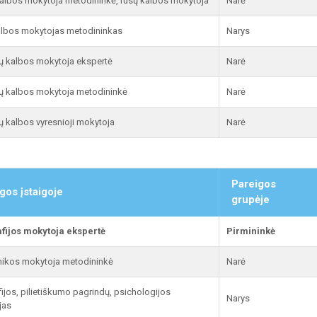
albos mokytoja metodininkė, rusų kalbos mokytoja
Narė
lbos mokytojas metodininkas
Narys
ų kalbos mokytoja ekspertė
Narė
ų kalbos mokytoja metodininkė
Narė
ų kalbos vyresnioji mokytoja
Narė
Pareigos
gos įstaigoje
grupėje
fijos mokytoja ekspertė
Pirmininkė
ikos mokytoja metodininkė
Narė
ijos, pilietiškumo pagrindų, psichologijos
Narys
jas