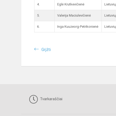
4.
Eglė Krutkevičienė
Lietuvi
5.
Valerija Maciulevičienė
Lietuvi
6.
Inga Kuuzeorg-Petrikonienė
Lietuvi
Grįžti
Tvarkaraščiai