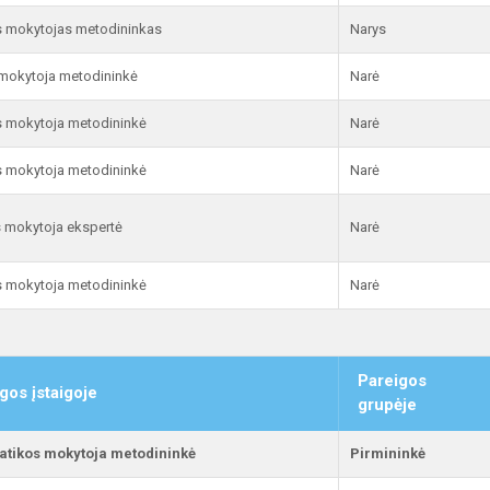
os mokytojas metodininkas
Narys
mokytoja metodininkė
Narė
os mokytoja metodininkė
Narė
os mokytoja metodininkė
Narė
 mokytoja ekspertė
Narė
os mokytoja metodininkė
Narė
Pareigos
gos įstaigoje
grupėje
tikos mokytoja metodininkė
Pirmininkė