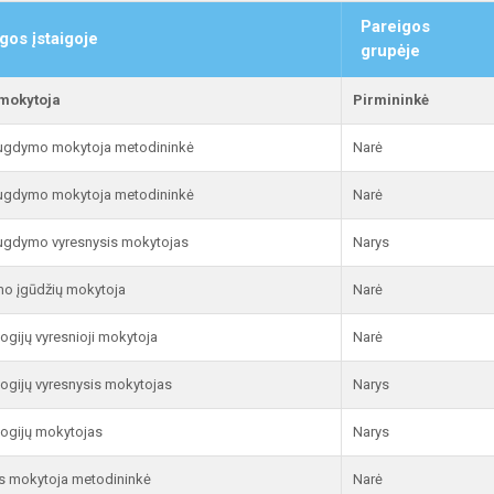
Pareigos
gos įstaigoje
grupėje
 mokytoja
Pirmininkė
 ugdymo mokytoja metodininkė
Narė
 ugdymo mokytoja metodininkė
Narė
 ugdymo vyresnysis mokytojas
Narys
o įgūdžių mokytoja
Narė
ogijų vyresnioji mokytoja
Narė
ogijų vyresnysis mokytojas
Narys
ogijų mokytojas
Narys
s mokytoja metodininkė
Narė