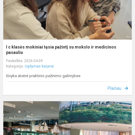
s
m
ir
m
pa
I c klasės mokiniai tęsia pažintį su mokslo ir medicinos
pasauliu
Paskelbta: 2026-04-09
Kategorija:
Ugdymas karjerai
Išvyka atvėrė praktinio pažinimo galimybes
Plačiau
G
d
p
p