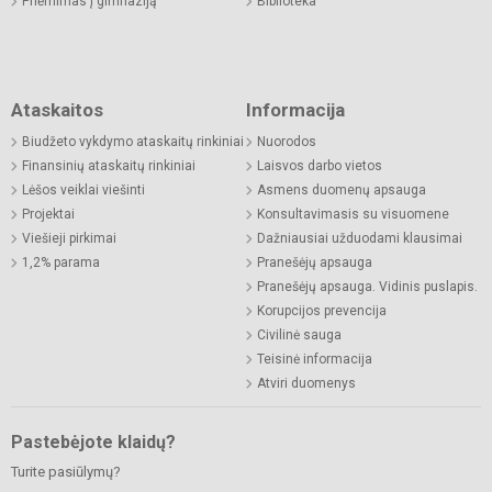
Priėmimas į gimnaziją
Biblioteka
Ataskaitos
Informacija
Biudžeto vykdymo ataskaitų rinkiniai
Nuorodos
Finansinių ataskaitų rinkiniai
Laisvos darbo vietos
Lėšos veiklai viešinti
Asmens duomenų apsauga
Projektai
Konsultavimasis su visuomene
Viešieji pirkimai
Dažniausiai užduodami klausimai
1,2% parama
Pranešėjų apsauga
Pranešėjų apsauga. Vidinis puslapis.
Korupcijos prevencija
Civilinė sauga
Teisinė informacija
Atviri duomenys
Pastebėjote klaidų?
Turite pasiūlymų?