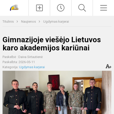
Paieška
Men
Titulinis
Naujienos
Ugdymas karjerai
Gimnazijoje viešėjo Lietuvos
karo akademijos kariūnai
Paskelbė : Daiva Sirtautienė
Paskelbta: 2026-05-11
Kategorija:
Ugdymas karjerai