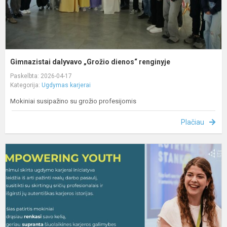
Gimnazistai dalyvavo „Grožio dienos“ renginyje
Paskelbta: 2026-04-17
Kategorija:
Ugdymas karjerai
Mokiniai susipažino su grožio profesijomis
Plačiau
K
u
i
„
Y