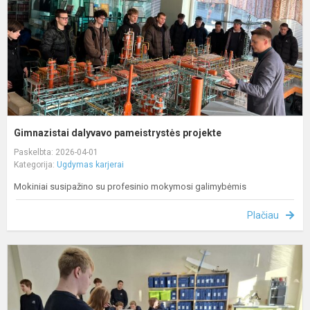
Gimnazistai dalyvavo pameistrystės projekte
Paskelbta: 2026-04-01
Kategorija:
Ugdymas karjerai
Mokiniai susipažino su profesinio mokymosi galimybėmis
Plačiau
G
s
p
s