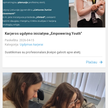
Karjeros ugdymo iniciatyva „Empowering Youth“
Paskelbta: 2026-04-15
Kategorija:
Ugdymas karjerai
Susitikimas su profesionalais įkvėpė galvoti apie ateitį.
Plačiau
I
c
k
m
t
p