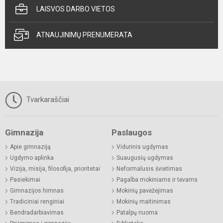
LAISVOS DARBO VIETOS
ATNAUJINIMŲ PRENUMERATA
Tvarkaraščiai
Gimnazija
Paslaugos
Apie gimnaziją
Vidurinis ugdymas
Ugdymo aplinka
Suaugusių ugdymas
Vizija, misija, filosofija, prioritetai
Neformalusis švietimas
Pasiekimai
Pagalba mokiniams ir tėvams
Gimnazijos himnas
Mokinių pavėžėjimas
Tradiciniai renginiai
Mokinių maitinimas
Bendradarbiavimas
Patalpų nuoma