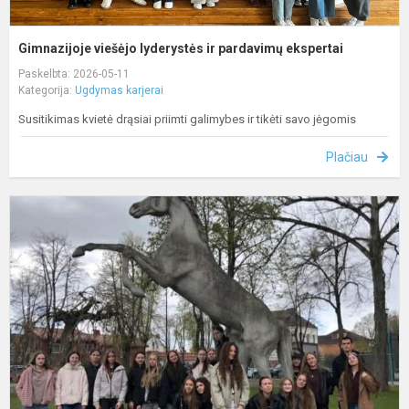
Gimnazijoje viešėjo lyderystės ir pardavimų ekspertai
Paskelbta: 2026-05-11
Kategorija:
Ugdymas karjerai
Susitikimas kvietė drąsiai priimti galimybes ir tikėti savo jėgomis
Plačiau
M
i
į
L
–
v
g
p