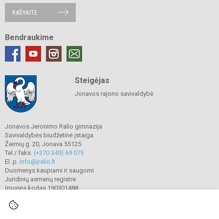
RAŠYKITE
Bendraukime
Steigėjas
Jonavos rajono savivaldybė
Jonavos Jeronimo Ralio gimnazija
Savivaldybės biudžetinė įstaiga
Žeimių g. 20, Jonava 55125
Tel./ faks.
(+370 349) 69 075
El. p.
info@jralio.lt
Duomenys kaupiami ir saugomi
Juridinių asmenų registre
Įmonės kodas 190301488