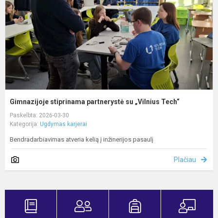
„
T
Gimnazijoje stiprinama partnerystė su „Vilnius Tech“
Paskelbta: 2026-03-30
Kategorija:
Ugdymas karjerai
Bendradarbiavimas atveria kelią į inžinerijos pasaulį
Plačiau