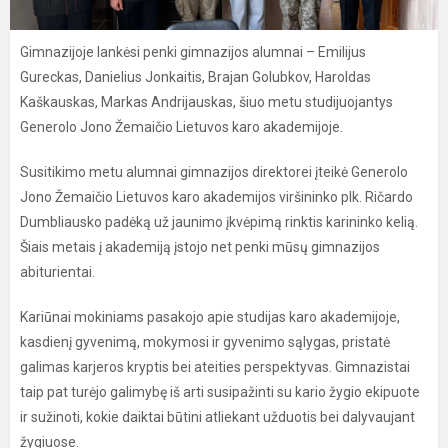
Gimnazijoje lankėsi penki gimnazijos alumnai – Emilijus
Gureckas, Danielius Jonkaitis, Brajan Golubkov, Haroldas
Kaškauskas, Markas Andrijauskas, šiuo metu studijuojantys
Generolo Jono Žemaičio Lietuvos karo akademijoje.
Susitikimo metu alumnai gimnazijos direktorei įteikė Generolo
Jono Žemaičio Lietuvos karo akademijos viršininko plk. Ričardo
Dumbliausko padėką už jaunimo įkvėpimą rinktis karininko kelią.
Šiais metais į akademiją įstojo net penki mūsų gimnazijos
abiturientai.
Kariūnai mokiniams pasakojo apie studijas karo akademijoje,
kasdienį gyvenimą, mokymosi ir gyvenimo sąlygas, pristatė
galimas karjeros kryptis bei ateities perspektyvas. Gimnazistai
taip pat turėjo galimybę iš arti susipažinti su kario žygio ekipuote
ir sužinoti, kokie daiktai būtini atliekant užduotis bei dalyvaujant
žygiuose.