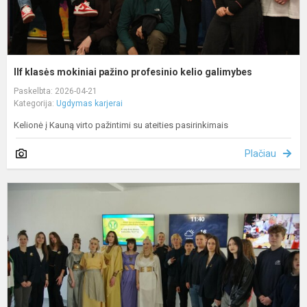
IIf klasės mokiniai pažino profesinio kelio galimybes
Paskelbta: 2026-04-21
Kategorija:
Ugdymas karjerai
Kelionė į Kauną virto pažintimi su ateities pasirinkimais
Plačiau
G
d
„
d
r