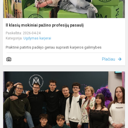
II klasių mokiniai pažino profesijų pasaulį
Paskelbta: 2026-04-24
Kategorija:
Ugdymas karjerai
Praktinė patirtis padėjo geriau suprasti karjeros galimybes
Plačiau
II
k
m
p
p
k
g