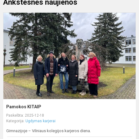
Ankstesnės naujienos
P
K
Pamokos KITAIP
Paskelbta: 2025-12-18
Kategorija:
Ugdymas karjerai
Gimnazijoje – Vilniaus kolegijos karjeros diena.