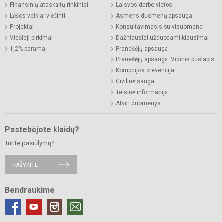
Finansinių ataskaitų rinkiniai
Laisvos darbo vietos
Lėšos veiklai viešinti
Asmens duomenų apsauga
Projektai
Konsultavimasis su visuomene
Viešieji pirkimai
Dažniausiai užduodami klausimai
1,2% parama
Pranešėjų apsauga
Pranešėjų apsauga. Vidinis puslapis.
Korupcijos prevencija
Civilinė sauga
Teisinė informacija
Atviri duomenys
Pastebėjote klaidų?
Turite pasiūlymų?
RAŠYKITE
Bendraukime