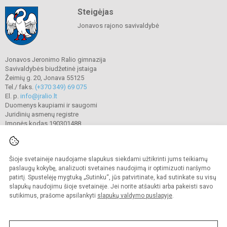
Steigėjas
Jonavos rajono savivaldybė
Jonavos Jeronimo Ralio gimnazija
Savivaldybės biudžetinė įstaiga
Žeimių g. 20, Jonava 55125
Tel./ faks.
(+370 349) 69 075
El. p.
info@jralio.lt
Duomenys kaupiami ir saugomi
Juridinių asmenų registre
Įmonės kodas 190301488
Šioje svetainėje naudojame slapukus siekdami užtikrinti jums teikiamų
© 2023. Jonavos Jeronimo Ralio gimnazija. Visos teisės saugomos.
Kopijuoti turinį be raštiško gimnazijos sutikimo griežtai draudžiama.
paslaugų kokybę, analizuoti svetainės naudojimą ir optimizuoti naršymo
patirtį. Spustelėję mygtuką „Sutinku“, jūs patvirtinate, kad sutinkate su visų
Prieinamumo paraiška
Slapukų valdymas
slapukų naudojimu šioje svetainėje. Jei norite atšaukti arba pakeisti savo
sutikimus, prašome apsilankyti
slapukų valdymo puslapyje
.
Sumanus būdas atnaujinti
mokyklos interneto
svetainę