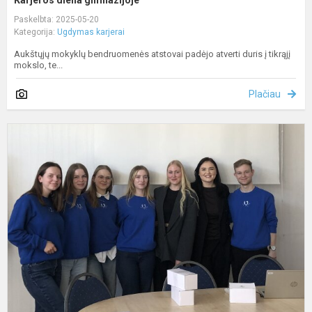
Karjeros diena gimnazijoje
Paskelbta: 2025-05-20
Kategorija:
Ugdymas karjerai
Aukštųjų mokyklų bendruomenės atstovai padėjo atverti duris į tikrąjį
mokslo, te...
Plačiau
K
a
p