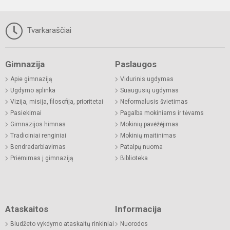
Tvarkaraščiai
Gimnazija
Paslaugos
Apie gimnaziją
Vidurinis ugdymas
Ugdymo aplinka
Suaugusių ugdymas
Vizija, misija, filosofija, prioritetai
Neformalusis švietimas
Pasiekimai
Pagalba mokiniams ir tėvams
Gimnazijos himnas
Mokinių pavėžėjimas
Tradiciniai renginiai
Mokinių maitinimas
Bendradarbiavimas
Patalpų nuoma
Priėmimas į gimnaziją
Biblioteka
Ataskaitos
Informacija
Biudžeto vykdymo ataskaitų rinkiniai
Nuorodos