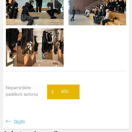
Nepamirškite
0
AČIŪ
padėkoti autoriui
Grįžti