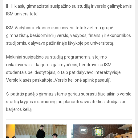
II–III klasių gimnazistai susipažino su studijų ir verslo galimybėmis
ISM universitete!
ISM Vadybos ir ekonomikos universiteto kvietimu grupė
gimnazistų, besidominčių verslo, vadybos, finansų ir ekonomikos
studijomis, dalyvavo pažintinėje išvykoje po universitetą.
Mokiniai susipažino su studijų programomis, stojimo
reikalavimais ir karjeros galimybėmis, bendravo su ISM
studentais bei dėstytojais, o taip pat dalyvavo interaktyvioje
Verslo klasės paskaitoje „Verslo kelionė aplink pasaulį“.
Ši patirtis padėjo gimnazistams geriau suprasti šiuolaikinio verslo
studijų kryptis ir sąmoningiau planuoti savo ateities studijas bei
karjeros kelią