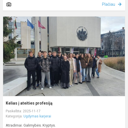
Plačiau
K
į
a
p
Kelias į ateities profesiją
Paskelbta: 2025-11-17
Kategorija:
Ugdymas karjerai
Atradimai. Galimybės. Kryptys.