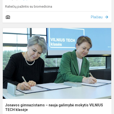
Raliečių pažintis su biomedicina
Plačiau
J
g
–
n
g
m
V
T
Jonavos gimnazistams – nauja galimybė mokytis VILNIUS
TECH klasėje