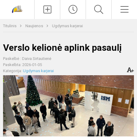
Paieška
Men
Titulinis
Naujienos
Ugdymas karjerai
Verslo kelionė aplink pasaulį
Paskelbė : Daiva Sirtautienė
Paskelbta: 2026-01-05
Kategorija:
Ugdymas karjerai