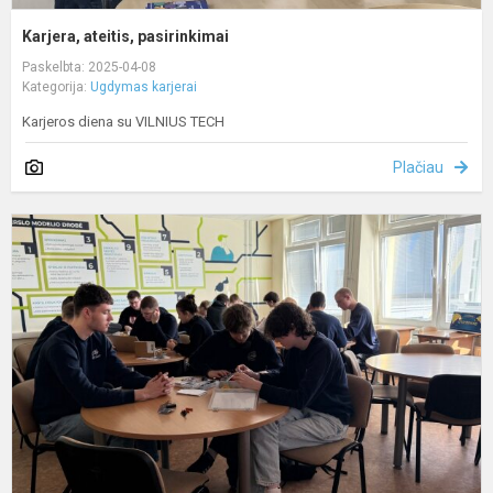
Karjera, ateitis, pasirinkimai
Paskelbta: 2025-04-08
Kategorija:
Ugdymas karjerai
Karjeros diena su VILNIUS TECH
Plačiau
K
p
či