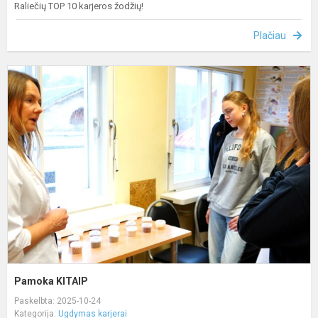
Raliečių TOP 10 karjeros žodžių!
Plačiau
P
K
Pamoka KITAIP
Paskelbta: 2025-10-24
Kategorija:
Ugdymas karjerai