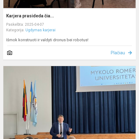
Karjera prasideda čia...
Paskelbta: 2025-04-07
Kategorija:
Ugdymas karjerai
Išmok konstruoti ir valdyti dronus bei robotus!
Plačiau
Į
ir
p
s