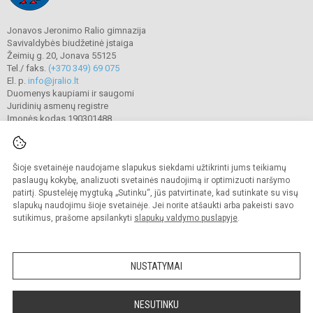
Jonavos Jeronimo Ralio gimnazija
Savivaldybės biudžetinė įstaiga
Žeimių g. 20, Jonava 55125
Tel./ faks.
(+370 349) 69 075
El. p.
info@jralio.lt
Duomenys kaupiami ir saugomi
Juridinių asmenų registre
Įmonės kodas 190301488
Šioje svetainėje naudojame slapukus siekdami užtikrinti jums teikiamų
© 2023. Jonavos Jeronimo Ralio gimnazija. Visos teisės saugomos.
Kopijuoti turinį be raštiško gimnazijos sutikimo griežtai draudžiama.
paslaugų kokybę, analizuoti svetainės naudojimą ir optimizuoti naršymo
patirtį. Spustelėję mygtuką „Sutinku“, jūs patvirtinate, kad sutinkate su visų
Prieinamumo paraiška
Slapukų valdymas
slapukų naudojimu šioje svetainėje. Jei norite atšaukti arba pakeisti savo
sutikimus, prašome apsilankyti
slapukų valdymo puslapyje
.
Sumanus būdas atnaujinti
mokyklos interneto
svetainę
NUSTATYMAI
NESUTINKU