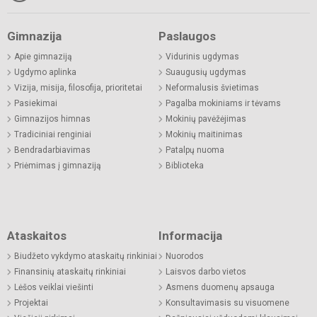
Gimnazija
Paslaugos
Apie gimnaziją
Vidurinis ugdymas
Ugdymo aplinka
Suaugusių ugdymas
Vizija, misija, filosofija, prioritetai
Neformalusis švietimas
Pasiekimai
Pagalba mokiniams ir tėvams
Gimnazijos himnas
Mokinių pavėžėjimas
Tradiciniai renginiai
Mokinių maitinimas
Bendradarbiavimas
Patalpų nuoma
Priėmimas į gimnaziją
Biblioteka
Ataskaitos
Informacija
Biudžeto vykdymo ataskaitų rinkiniai
Nuorodos
Finansinių ataskaitų rinkiniai
Laisvos darbo vietos
Lėšos veiklai viešinti
Asmens duomenų apsauga
Projektai
Konsultavimasis su visuomene