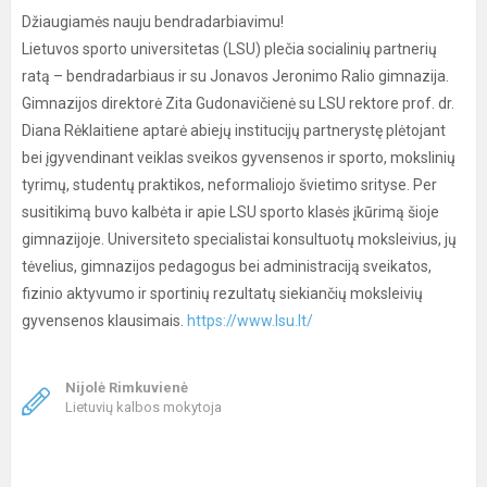
Džiaugiamės nauju bendradarbiavimu!
Lietuvos sporto universitetas (LSU) plečia socialinių partnerių
ratą – bendradarbiaus ir su Jonavos Jeronimo Ralio gimnazija.
Gimnazijos direktorė Zita Gudonavičienė su LSU rektore prof. dr.
Diana Rėklaitiene aptarė abiejų institucijų partnerystę plėtojant
bei įgyvendinant veiklas sveikos gyvensenos ir sporto, mokslinių
tyrimų, studentų praktikos, neformaliojo švietimo srityse. Per
susitikimą buvo kalbėta ir apie LSU sporto klasės įkūrimą šioje
gimnazijoje. Universiteto specialistai konsultuotų moksleivius, jų
tėvelius, gimnazijos pedagogus bei administraciją sveikatos,
fizinio aktyvumo ir sportinių rezultatų siekiančių moksleivių
gyvensenos klausimais.
https://www.lsu.lt/
Nijolė Rimkuvienė
Lietuvių kalbos mokytoja