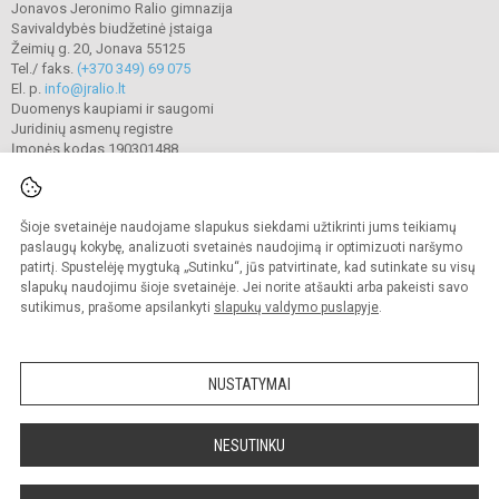
Jonavos Jeronimo Ralio gimnazija
Savivaldybės biudžetinė įstaiga
Žeimių g. 20, Jonava 55125
Tel./ faks.
(+370 349) 69 075
El. p.
info@jralio.lt
Duomenys kaupiami ir saugomi
Juridinių asmenų registre
Įmonės kodas 190301488
Šioje svetainėje naudojame slapukus siekdami užtikrinti jums teikiamų
© 2023. Jonavos Jeronimo Ralio gimnazija. Visos teisės saugomos.
Kopijuoti turinį be raštiško gimnazijos sutikimo griežtai draudžiama.
paslaugų kokybę, analizuoti svetainės naudojimą ir optimizuoti naršymo
patirtį. Spustelėję mygtuką „Sutinku“, jūs patvirtinate, kad sutinkate su visų
Prieinamumo paraiška
Slapukų valdymas
slapukų naudojimu šioje svetainėje. Jei norite atšaukti arba pakeisti savo
sutikimus, prašome apsilankyti
slapukų valdymo puslapyje
.
Sumanus būdas atnaujinti
mokyklos interneto
svetainę
NUSTATYMAI
NESUTINKU