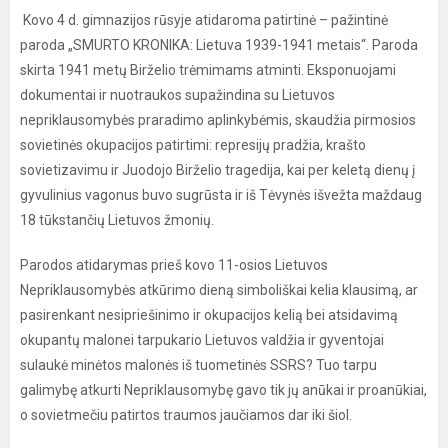
Kovo 4 d. gimnazijos rūsyje atidaroma patirtinė – pažintinė
paroda „SMURTO KRONIKA: Lietuva 1939-1941 metais“. Paroda
skirta 1941 metų Birželio trėmimams atminti. Eksponuojami
dokumentai ir nuotraukos supažindina su Lietuvos
nepriklausomybės praradimo aplinkybėmis, skaudžia pirmosios
sovietinės okupacijos patirtimi: represijų pradžia, krašto
sovietizavimu ir Juodojo Birželio tragedija, kai per keletą dienų į
gyvulinius vagonus buvo sugrūsta ir iš Tėvynės išvežta maždaug
18 tūkstančių Lietuvos žmonių.
Parodos atidarymas prieš kovo 11-osios Lietuvos
Nepriklausomybės atkūrimo dieną simboliškai kelia klausimą, ar
pasirenkant nesipriešinimo ir okupacijos kelią bei atsidavimą
okupantų malonei tarpukario Lietuvos valdžia ir gyventojai
sulaukė minėtos malonės iš tuometinės SSRS? Tuo tarpu
galimybę atkurti Nepriklausomybę gavo tik jų anūkai ir proanūkiai,
o sovietmečiu patirtos traumos jaučiamos dar iki šiol.