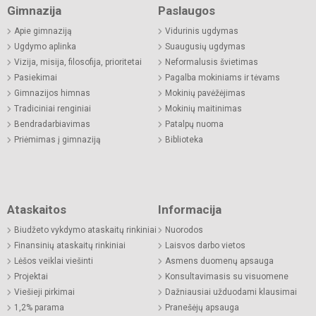
Gimnazija
Paslaugos
Apie gimnaziją
Vidurinis ugdymas
Ugdymo aplinka
Suaugusių ugdymas
Vizija, misija, filosofija, prioritetai
Neformalusis švietimas
Pasiekimai
Pagalba mokiniams ir tėvams
Gimnazijos himnas
Mokinių pavėžėjimas
Tradiciniai renginiai
Mokinių maitinimas
Bendradarbiavimas
Patalpų nuoma
Priėmimas į gimnaziją
Biblioteka
Ataskaitos
Informacija
Biudžeto vykdymo ataskaitų rinkiniai
Nuorodos
Finansinių ataskaitų rinkiniai
Laisvos darbo vietos
Lėšos veiklai viešinti
Asmens duomenų apsauga
Projektai
Konsultavimasis su visuomene
Viešieji pirkimai
Dažniausiai užduodami klausimai
1,2% parama
Pranešėjų apsauga