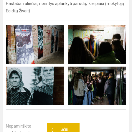
Pastaba: raliečiai, norintys aplankyti parodą, kreipiasi į mokytoją
Egidijų Živaitį.
Nepamirškite
0
AČIŪ