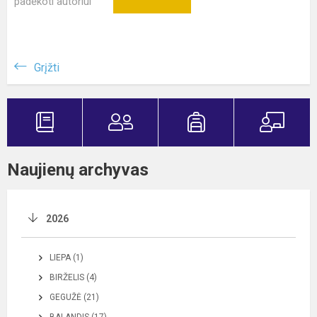
padėkoti autoriui
Grįžti
Naujienų archyvas
2026
LIEPA (1)
BIRŽELIS (4)
GEGUŽĖ (21)