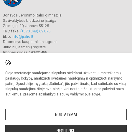
Jonavos Jeronimo Ralio gimnazija
Savivaldybės biudžetinė įstaiga
Žeimių g. 20, Jonava 55125
Tel./ faks.
(+370 349) 69 075
El. p.
info@jralio.lt
Duomenys kaupiami ir saugomi
Juridinių asmenų registre
Įmonės kodas 190301488
Šioje svetainėje naudojame slapukus siekdami užtikrinti jums teikiamų
© 2023. Jonavos Jeronimo Ralio gimnazija. Visos teisės saugomos.
Kopijuoti turinį be raštiško gimnazijos sutikimo griežtai draudžiama.
paslaugų kokybę, analizuoti svetainės naudojimą ir optimizuoti naršymo
patirtį. Spustelėję mygtuką „Sutinku“, jūs patvirtinate, kad sutinkate su visų
Prieinamumo paraiška
Slapukų valdymas
slapukų naudojimu šioje svetainėje. Jei norite atšaukti arba pakeisti savo
sutikimus, prašome apsilankyti
slapukų valdymo puslapyje
.
Sumanus būdas atnaujinti
mokyklos interneto
svetainę
NUSTATYMAI
NESUTINKU