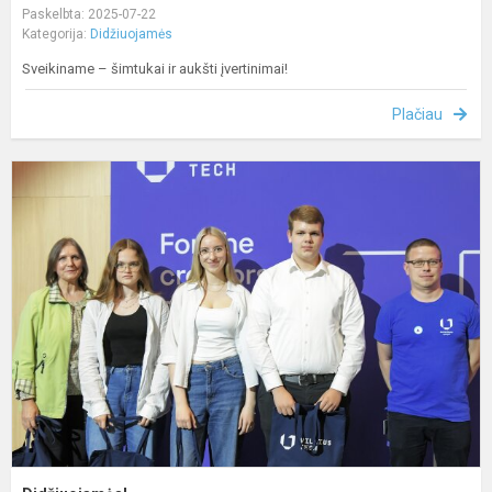
Paskelbta: 2025-07-22
Kategorija:
Didžiuojamės
Sveikiname – šimtukai ir aukšti įvertinimai!
Plačiau
D