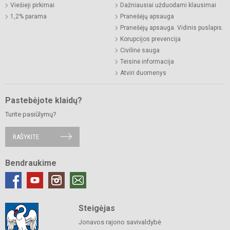
Viešieji pirkimai
Dažniausiai užduodami klausimai
1,2% parama
Pranešėjų apsauga
Pranešėjų apsauga. Vidinis puslapis.
Korupcijos prevencija
Civilinė sauga
Teisinė informacija
Atviri duomenys
Pastebėjote klaidų?
Turite pasiūlymų?
RAŠYKITE
Bendraukime
Steigėjas
Jonavos rajono savivaldybė