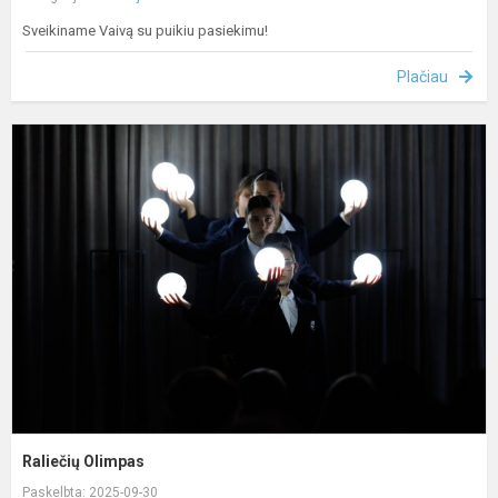
Sveikiname Vaivą su puikiu pasiekimu!
Plačiau
R
O
Raliečių Olimpas
Paskelbta: 2025-09-30