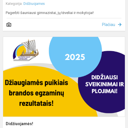
Kategorija:
Didžiuojamės
Pagerbti šauniausi gimnazistai, jų tėveliai ir mokytojai!
Plačiau
D
Didžiuojamės!