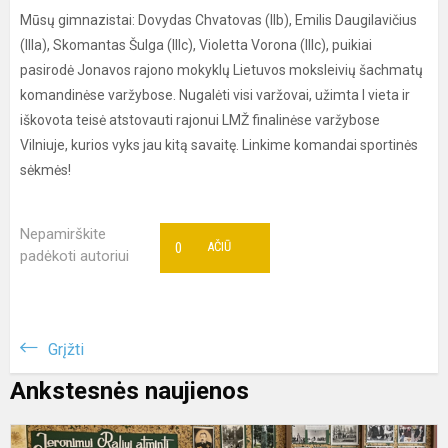
Mūsų gimnazistai: Dovydas Chvatovas (IIb), Emilis Daugilavičius
(IIIa), Skomantas Šulga (IIIc), Violetta Vorona (IIIc), puikiai
pasirodė Jonavos rajono mokyklų Lietuvos moksleivių šachmatų
komandinėse varžybose. Nugalėti visi varžovai, užimta I vieta ir
iškovota teisė atstovauti rajonui LMŽ finalinėse varžybose
Vilniuje, kurios vyks jau kitą savaitę. Linkime komandai sportinės
sėkmės!
Nepamirškite
0
AČIŪ
padėkoti autoriui
Grįžti
Ankstesnės naujienos
D