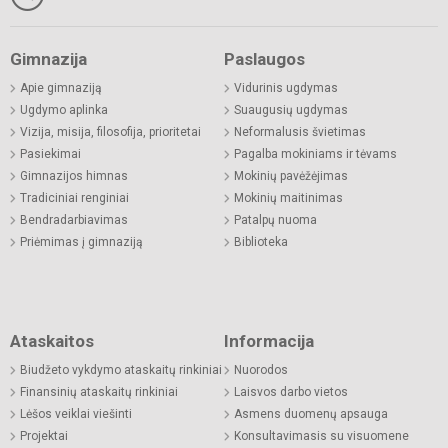
Gimnazija
Paslaugos
Apie gimnaziją
Vidurinis ugdymas
Ugdymo aplinka
Suaugusių ugdymas
Vizija, misija, filosofija, prioritetai
Neformalusis švietimas
Pasiekimai
Pagalba mokiniams ir tėvams
Gimnazijos himnas
Mokinių pavėžėjimas
Tradiciniai renginiai
Mokinių maitinimas
Bendradarbiavimas
Patalpų nuoma
Priėmimas į gimnaziją
Biblioteka
Ataskaitos
Informacija
Biudžeto vykdymo ataskaitų rinkiniai
Nuorodos
Finansinių ataskaitų rinkiniai
Laisvos darbo vietos
Lėšos veiklai viešinti
Asmens duomenų apsauga
Projektai
Konsultavimasis su visuomene