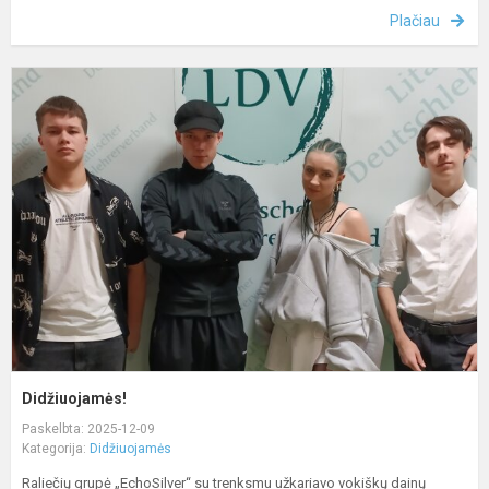
Plačiau
D
Didžiuojamės!
Paskelbta: 2025-12-09
Kategorija:
Didžiuojamės
Raliečių grupė „EchoSilver“ su trenksmu užkariavo vokiškų dainų