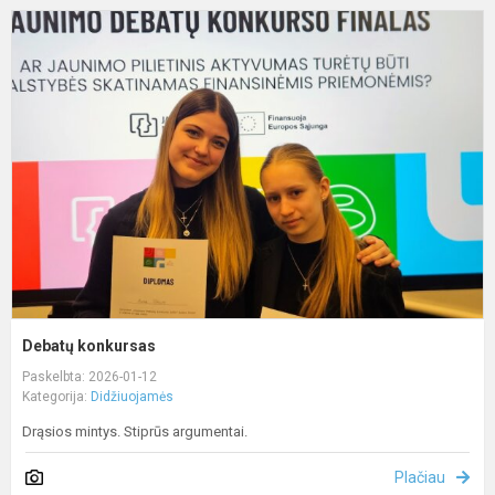
D
k
Debatų konkursas
Paskelbta: 2026-01-12
Kategorija:
Didžiuojamės
Drąsios mintys. Stiprūs argumentai.
Plačiau