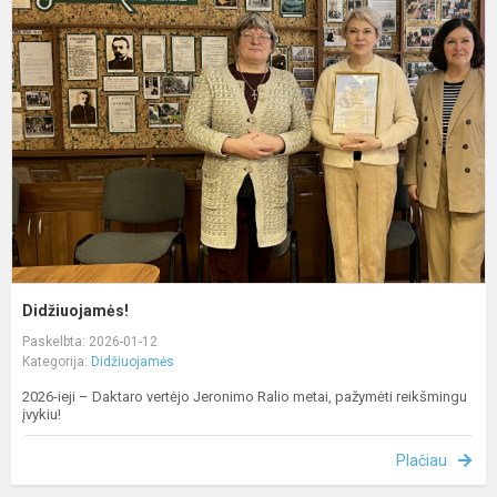
Didžiuojamės!
Paskelbta: 2026-01-12
Kategorija:
Didžiuojamės
2026-ieji – Daktaro vertėjo Jeronimo Ralio metai, pažymėti reikšmingu
įvykiu!
Plačiau