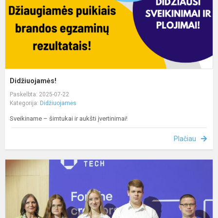
Didžiuojamės!
Paskelbta: 2025-07-22
Kategorija:
Didžiuojamės
Sveikiname – šimtukai ir aukšti įvertinimai!
Plačiau
D