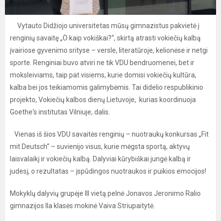
Vytauto Didžiojo universitetas mūsų gimnazistus pakvietė į
renginių savaitę „Ö kaip vokiškai?“, skirtą atrasti vokiečių kalbą
įvairiose gyvenimo srityse – versle, literatūroje, kelionėse ir netgi
sporte. Renginiai buvo atviri ne tik VDU bendruomenei, bet ir
moksleiviams, taip pat visiems, kurie domisi vokiečių kultūra,
kalba bei jos teikiamomis galimybėmis. Tai didelio respublikinio
projekto, Vokiečių kalbos dienų Lietuvoje, kurias koordinuoja
Goethe‘s institutas Vilniuje, dalis.
Vienas iš šios VDU savaitės renginių – nuotraukų konkursas „Fit
mit Deutsch“ – suvienijo visus, kurie mėgsta sportą, aktyvų
laisvalaikį ir vokiečių kalbą. Dalyviai kūrybiškai jungė kalbą ir
judesį, o rezultatas – įspūdingos nuotraukos ir puikios emocijos!
Mokyklų dalyvių grupėje III vietą pelnė Jonavos Jeronimo Ralio
gimnazijos IIa klasės mokinė Vaiva Striupaitytė.