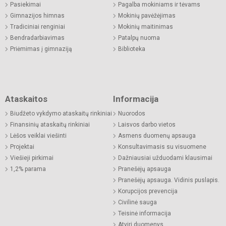
Pasiekimai
Pagalba mokiniams ir tėvams
Gimnazijos himnas
Mokinių pavėžėjimas
Tradiciniai renginiai
Mokinių maitinimas
Bendradarbiavimas
Patalpų nuoma
Priėmimas į gimnaziją
Biblioteka
Ataskaitos
Informacija
Biudžeto vykdymo ataskaitų rinkiniai
Nuorodos
Finansinių ataskaitų rinkiniai
Laisvos darbo vietos
Lėšos veiklai viešinti
Asmens duomenų apsauga
Projektai
Konsultavimasis su visuomene
Viešieji pirkimai
Dažniausiai užduodami klausimai
1,2% parama
Pranešėjų apsauga
Pranešėjų apsauga. Vidinis puslapis.
Korupcijos prevencija
Civilinė sauga
Teisinė informacija
Atviri duomenys