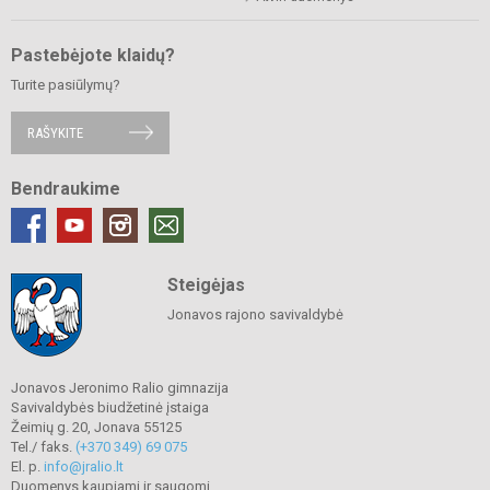
Pastebėjote klaidų?
Turite pasiūlymų?
RAŠYKITE
Bendraukime
Steigėjas
Jonavos rajono savivaldybė
Jonavos Jeronimo Ralio gimnazija
Savivaldybės biudžetinė įstaiga
Žeimių g. 20, Jonava 55125
Tel./ faks.
(+370 349) 69 075
El. p.
info@jralio.lt
Duomenys kaupiami ir saugomi