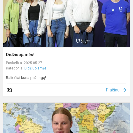
Didžiuojamės!
Paskelbta: 2025-05-27
Kategorija:
Didžiuojamės
Raliečiai kuria pažangą!
Plačiau
N
m
Č
K