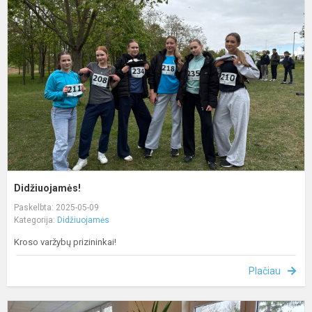
Didžiuojamės!
Paskelbta: 2025-05-09
Kategorija:
Didžiuojamės
Kroso varžybų prizininkai!
Plačiau
D