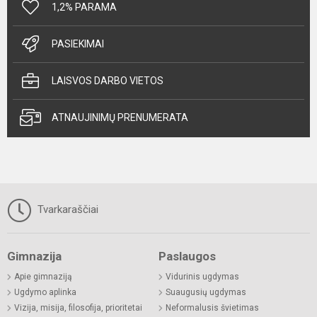
1,2% PARAMA
PASIEKIMAI
LAISVOS DARBO VIETOS
ATNAUJINIMŲ PRENUMERATA
Tvarkaraščiai
Gimnazija
Paslaugos
Apie gimnaziją
Vidurinis ugdymas
Ugdymo aplinka
Suaugusių ugdymas
Vizija, misija, filosofija, prioritetai
Neformalusis švietimas