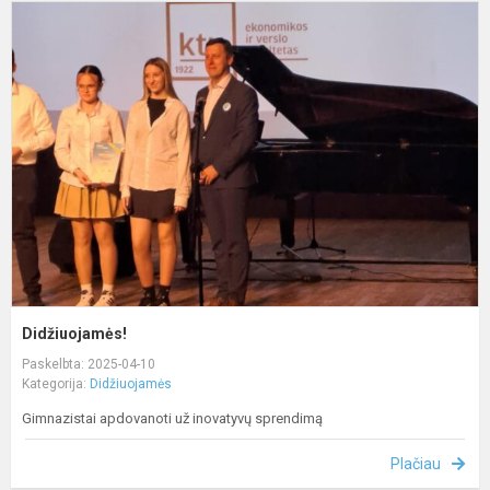
D
Didžiuojamės!
Paskelbta: 2025-04-10
Kategorija:
Didžiuojamės
Gimnazistai apdovanoti už inovatyvų sprendimą
Plačiau