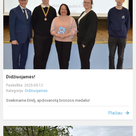
Didžiuojamės!
Paskelbta: 2025-05-12
Kategorija:
Didžiuojamės
Sveikiname Emilį, apdovanotą bronzos medaliu!
Plačiau
D