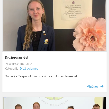
Didžiuojamės!
Paskelbta: 2025-05-15
Kategorija:
Didžiuojamės
Danielė - Respublikinio poezijos konkurso laureatė!
Plačiau
D