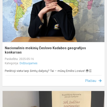
g
k
Nacionalinis mokinių Česlovo Kudabos geografijos
konkursas
Paskelbta: 2025-05-16
Kategorija:
Didžiuojamės
Penktoji vieta tarp šimtų dalyvių? Tai – mūsų Emilis Losius! 🌍👏
Plačiau
D