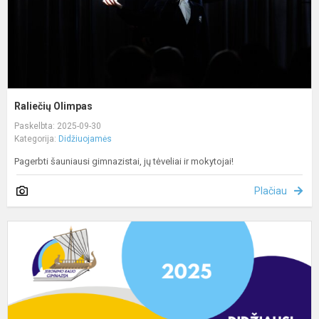
Raliečių Olimpas
Paskelbta: 2025-09-30
Kategorija:
Didžiuojamės
Pagerbti šauniausi gimnazistai, jų tėveliai ir mokytojai!
Plačiau
D