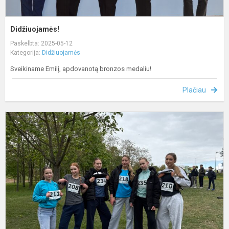
Didžiuojamės!
Paskelbta: 2025-05-12
Kategorija:
Didžiuojamės
Sveikiname Emilį, apdovanotą bronzos medaliu!
Plačiau
D