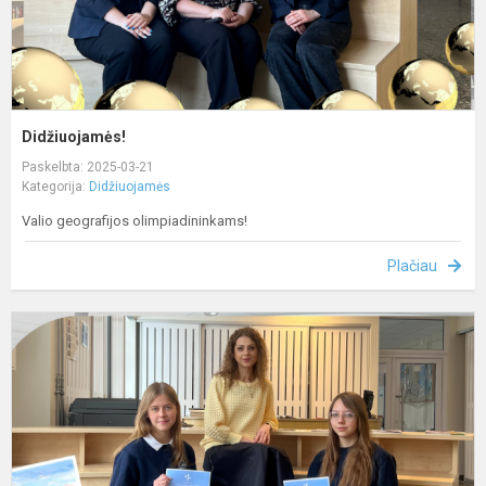
Didžiuojamės!
Paskelbta: 2025-03-21
Kategorija:
Didžiuojamės
Valio geografijos olimpiadininkams!
Plačiau
D