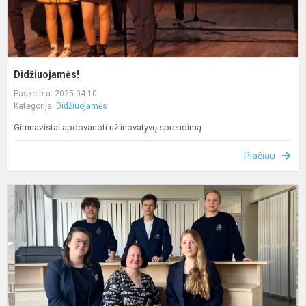
Didžiuojamės!
Paskelbta: 2025-04-10
Kategorija:
Didžiuojamės
Gimnazistai apdovanoti už inovatyvų sprendimą
Plačiau
D