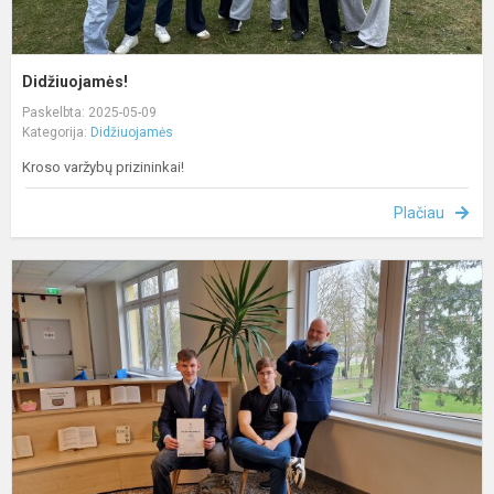
Didžiuojamės!
Paskelbta: 2025-05-09
Kategorija:
Didžiuojamės
Kroso varžybų prizininkai!
Plačiau
D