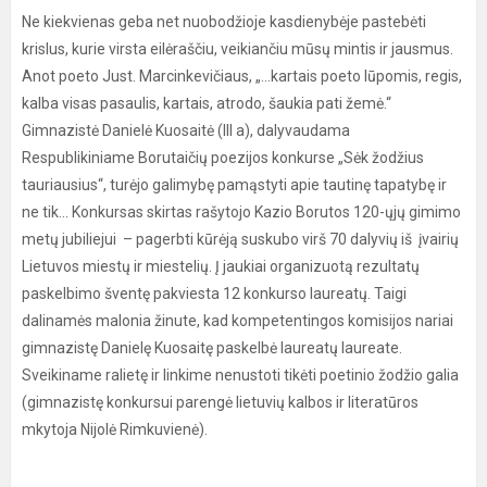
Ne kiekvienas geba net nuobodžioje kasdienybėje pastebėti
krislus, kurie virsta eilėraščiu, veikiančiu mūsų mintis ir jausmus.
Anot poeto Just. Marcinkevičiaus, „...kartais poeto lūpomis, regis,
kalba visas pasaulis, kartais, atrodo, šaukia pati žemė.“
Gimnazistė Danielė Kuosaitė (III a), dalyvaudama
Respublikiniame Borutaičių poezijos konkurse „Sėk žodžius
tauriausius“, turėjo galimybę pamąstyti apie tautinę tapatybę ir
ne tik... Konkursas skirtas rašytojo Kazio Borutos 120-ųjų gimimo
metų jubiliejui – pagerbti kūrėją suskubo virš 70 dalyvių iš įvairių
Lietuvos miestų ir miestelių. Į jaukiai organizuotą rezultatų
paskelbimo šventę pakviesta 12 konkurso laureatų. Taigi
dalinamės malonia žinute, kad kompetentingos komisijos nariai
gimnazistę Danielę Kuosaitę paskelbė laureatų laureate.
Sveikiname ralietę ir linkime nenustoti tikėti poetinio žodžio galia
(gimnazistę konkursui parengė lietuvių kalbos ir literatūros
mkytoja Nijolė Rimkuvienė).