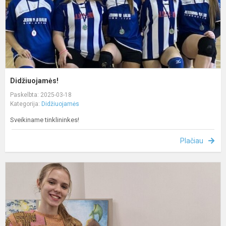
Didžiuojamės!
Paskelbta: 2025-03-18
Kategorija:
Didžiuojamės
Sveikiname tinklininkes!
Plačiau
D