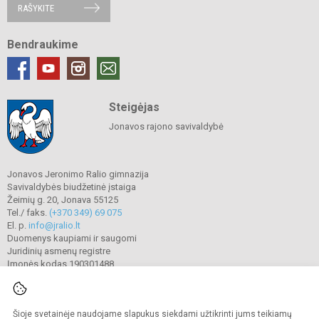
RAŠYKITE
Bendraukime
Steigėjas
Jonavos rajono savivaldybė
Jonavos Jeronimo Ralio gimnazija
Savivaldybės biudžetinė įstaiga
Žeimių g. 20, Jonava 55125
Tel./ faks.
(+370 349) 69 075
El. p.
info@jralio.lt
Duomenys kaupiami ir saugomi
Juridinių asmenų registre
Įmonės kodas 190301488
Šioje svetainėje naudojame slapukus siekdami užtikrinti jums teikiamų
© 2023. Jonavos Jeronimo Ralio gimnazija. Visos teisės saugomos.