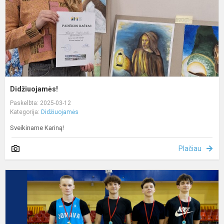
Didžiuojamės!
Paskelbta: 2025-03-12
Kategorija:
Didžiuojamės
Sveikiname Kariną!
Plačiau
D