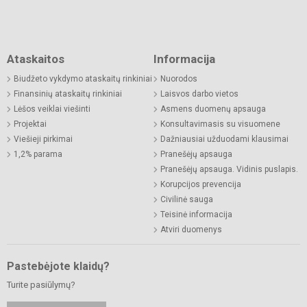
Ataskaitos
Informacija
Biudžeto vykdymo ataskaitų rinkiniai
Nuorodos
Finansinių ataskaitų rinkiniai
Laisvos darbo vietos
Lėšos veiklai viešinti
Asmens duomenų apsauga
Projektai
Konsultavimasis su visuomene
Viešieji pirkimai
Dažniausiai užduodami klausimai
1,2% parama
Pranešėjų apsauga
Pranešėjų apsauga. Vidinis puslapis.
Korupcijos prevencija
Civilinė sauga
Teisinė informacija
Atviri duomenys
Pastebėjote klaidų?
Turite pasiūlymų?