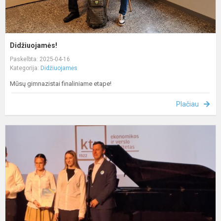
Didžiuojamės!
Paskelbta: 2025-04-16
Kategorija:
Didžiuojamės
Mūsų gimnazistai finaliniame etape!
Plačiau
D