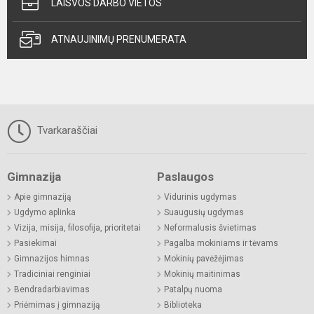
LAISVOS DARBO VIETOS
ATNAUJINIMŲ PRENUMERATA
Tvarkaraščiai
Gimnazija
Paslaugos
Apie gimnaziją
Vidurinis ugdymas
Ugdymo aplinka
Suaugusių ugdymas
Vizija, misija, filosofija, prioritetai
Neformalusis švietimas
Pasiekimai
Pagalba mokiniams ir tėvams
Gimnazijos himnas
Mokinių pavėžėjimas
Tradiciniai renginiai
Mokinių maitinimas
Bendradarbiavimas
Patalpų nuoma
Priėmimas į gimnaziją
Biblioteka