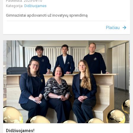
Paskelbta: 2025-04-10
Kategorija:
Didžiuojamės
Gimnazistai apdovanoti už inovatyvų sprendimą
Plačiau
D
Didžiuojamės!