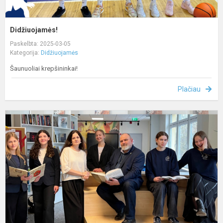
Didžiuojamės!
Paskelbta: 2025-03-05
Kategorija:
Didžiuojamės
Šaunuoliai krepšininkai!
Plačiau
D