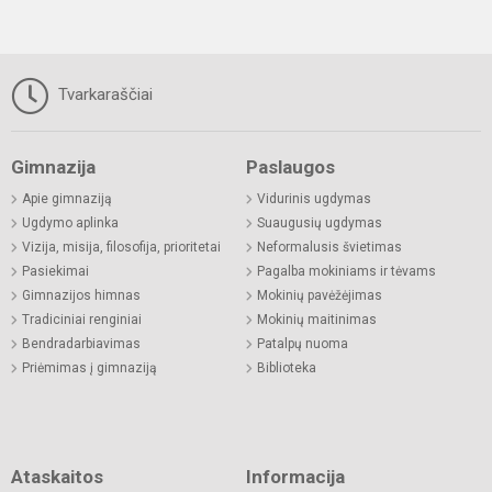
Tvarkaraščiai
Gimnazija
Paslaugos
Apie gimnaziją
Vidurinis ugdymas
Ugdymo aplinka
Suaugusių ugdymas
Vizija, misija, filosofija, prioritetai
Neformalusis švietimas
Pasiekimai
Pagalba mokiniams ir tėvams
Gimnazijos himnas
Mokinių pavėžėjimas
Tradiciniai renginiai
Mokinių maitinimas
Bendradarbiavimas
Patalpų nuoma
Priėmimas į gimnaziją
Biblioteka
Ataskaitos
Informacija