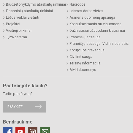
Biudžeto vykdymo ataskaitų rinkiniai
Nuorodos
Finansinių ataskaitų rinkiniai
Laisvos darbo vietos
Lėšos veiklai viešinti
Asmens duomenų apsauga
Projektai
Konsultavimasis su visuomene
Viešieji pirkimai
Dažniausiai užduodami klausimai
1,2% parama
Pranešėjų apsauga
Pranešėjų apsauga. Vidinis puslapis.
Korupcijos prevencija
Civilinė sauga
Teisinė informacija
Atviri duomenys
Pastebėjote klaidų?
Turite pasiūlymų?
RAŠYKITE
Bendraukime