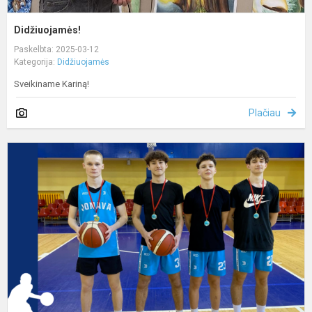
Didžiuojamės!
Paskelbta: 2025-03-12
Kategorija:
Didžiuojamės
Sveikiname Kariną!
Plačiau
D