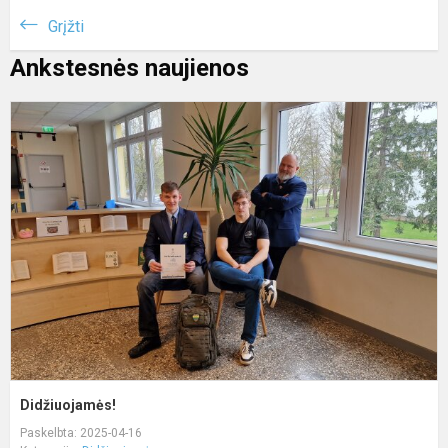
Grįžti
Ankstesnės naujienos
D
Didžiuojamės!
Paskelbta: 2025-04-16