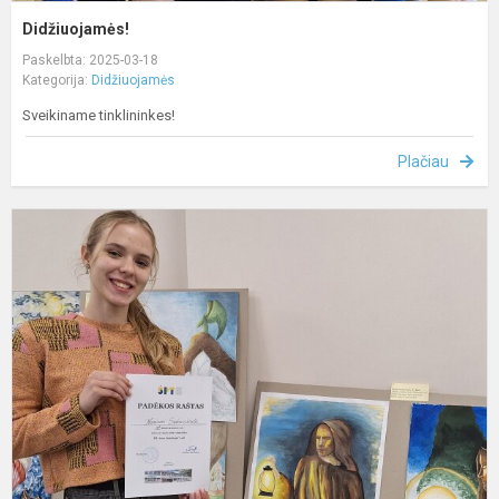
Didžiuojamės!
Paskelbta: 2025-03-18
Kategorija:
Didžiuojamės
Sveikiname tinklininkes!
Plačiau
D