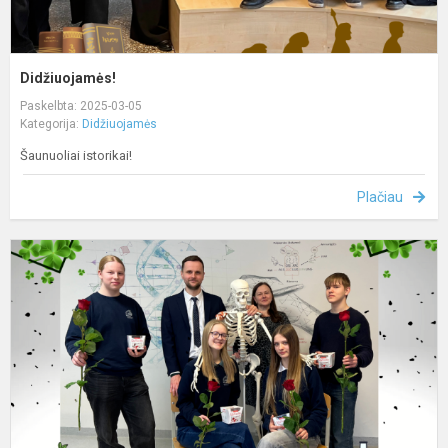
Didžiuojamės!
Paskelbta: 2025-03-05
Kategorija:
Didžiuojamės
Šaunuoliai istorikai!
Plačiau
D