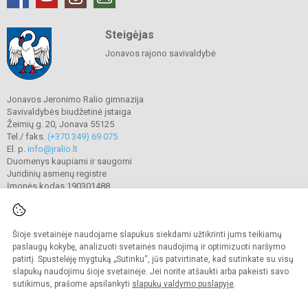
Steigėjas
Jonavos rajono savivaldybė
Jonavos Jeronimo Ralio gimnazija
Savivaldybės biudžetinė įstaiga
Žeimių g. 20, Jonava 55125
Tel./ faks.
(+370 349) 69 075
El. p.
info@jralio.lt
Duomenys kaupiami ir saugomi
Juridinių asmenų registre
Įmonės kodas 190301488
Šioje svetainėje naudojame slapukus siekdami užtikrinti jums teikiamų
© 2023. Jonavos Jeronimo Ralio gimnazija. Visos teisės saugomos.
Kopijuoti turinį be raštiško gimnazijos sutikimo griežtai draudžiama.
paslaugų kokybę, analizuoti svetainės naudojimą ir optimizuoti naršymo
patirtį. Spustelėję mygtuką „Sutinku“, jūs patvirtinate, kad sutinkate su visų
Prieinamumo paraiška
Slapukų valdymas
slapukų naudojimu šioje svetainėje. Jei norite atšaukti arba pakeisti savo
sutikimus, prašome apsilankyti
slapukų valdymo puslapyje
.
Sumanus būdas atnaujinti
mokyklos interneto