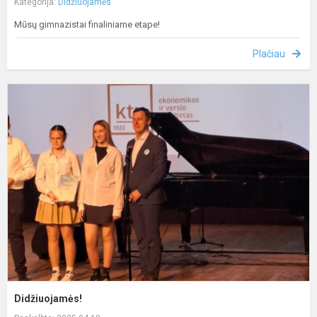
Kategorija:
Didžiuojamės
Mūsų gimnazistai finaliniame etape!
Plačiau
D
Didžiuojamės!