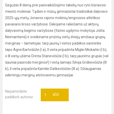
Gegužės 8 dieną prie pasivaikščiojimo takelių nuo ryto būriavosi
miesto mokiniai. Tądien ir mūsų gimnazistai tradiciškai dalyvavo
2025-ųjų metų Jonavos rajono mokinių lengvosios atletikos
pavasario kroso varžybose. Dėkojame raliečiams už aktyvų
dalyvavimą bėgimo varžybose (fizinio ugdymo mokytoja Jolita
Neimantienė) ir sveikiname prizinių vietų dviejų amžiaus grupių
merginas – laimėtojas: tarp jaunių I vietos padėkos savininke
tapo Agnė Bartošiūtė (I a), II vieta pripažinta Miglei Mickaitei (I b),
o III vietą užėmė Orinta Stanevičiūtė (I b); tarp jaunimo grupės (vėl
šauniai pasirodė merginos!) I vietą laimėjo Silvija Griškevičiūtė (III
b), II vieta pripažinta Kamilei Datkevičiūtei (III a). Džiaugiamės
sėkmingu merginų atstovavimu gimnazijai.
Nepamirškite
1
AČIŪ
padėkoti autoriui