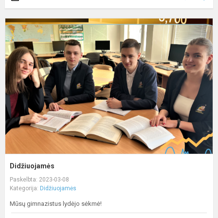
D
Didžiuojamės
Paskelbta: 2023-03-08
Kategorija:
Didžiuojamės
Mūsų gimnazistus lydėjo sėkmė!