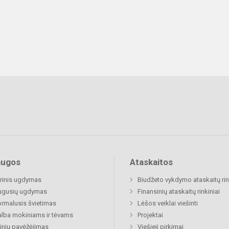
augos
Ataskaitos
rinis ugdymas
Biudžeto vykdymo ataskaitų rin
ugusių ugdymas
Finansinių ataskaitų rinkiniai
rmalusis švietimas
Lėšos veiklai viešinti
lba mokiniams ir tėvams
Projektai
nių pavėžėjimas
Viešieji pirkimai