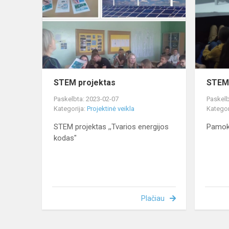
STEM projektas
STEM 
Paskelbta: 2023-02-07
Paskelb
Kategorija:
Projektinė veikla
Kategor
STEM projektas ,,Tvarios energijos
Pamok
kodas"
Plačiau