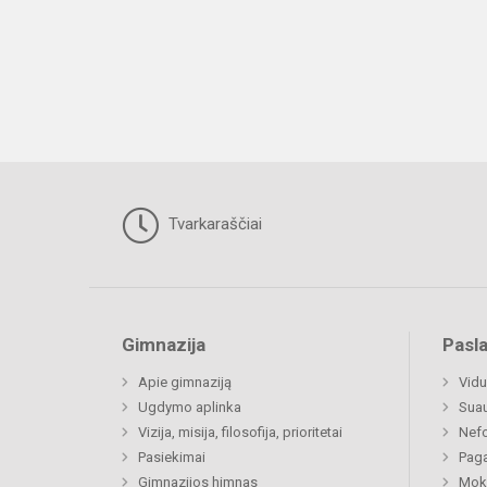
Tvarkaraščiai
Gimnazija
Pasl
Apie gimnaziją
Vidu
Ugdymo aplinka
Sua
Vizija, misija, filosofija, prioritetai
Nefo
Pasiekimai
Paga
Gimnazijos himnas
Moki