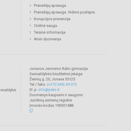
Pranešėjų apsauga
Pranešėjų apsauga. Vidinis puslapis.
Korupcijos prevencija
Civilinė sauga
Teisinė informacija
Atviri duomenys
Jonavos Jeronimo Ralio gimnazija
Savivaldybės biudžetinė įstaiga
Žeimių g. 20, Jonava 55125
Tel./ faks.
(+370 349) 69 075
El. p.
info@jralio.lt
vivaldybė
Duomenys kaupiami ir saugomi
Juridinių asmenų registre
Įmonės kodas 190301488