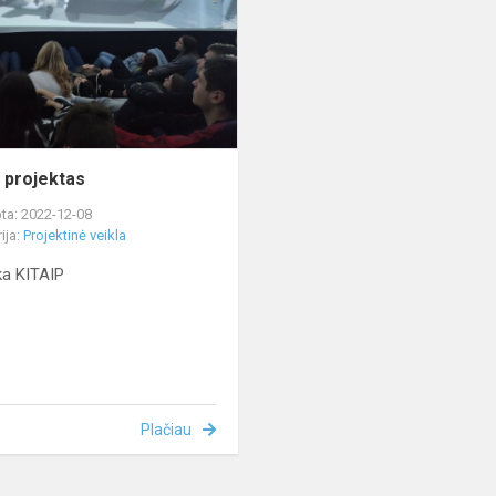
projektas
ta: 2022-12-08
ija:
Projektinė veikla
a KITAIP
Plačiau