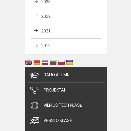
2023
2022
2021
2019
RALIO ALUMNI
PROJEKTAI
VILNIUS TECH KLASĖ
VERSLO KLASĖ