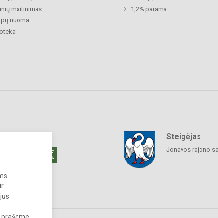
nių maitinimas
1,2% parama
alpų nuoma
ioteka
Steigėjas
raukime
Jonavos rajono sa
ums
ir
 jūs
s, prašome