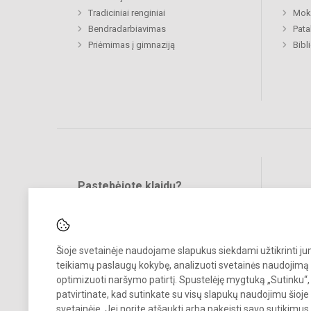
Tradiciniai renginiai
Moki
Bendradarbiavimas
Pat
Priėmimas į gimnaziją
Bibl
Pastebėjote klaidų?
Bend
Turite pasiūlymų?
RAŠYKITE
Šioje svetainėje naudojame slapukus siekdami užtikrinti j
teikiamų paslaugų kokybę, analizuoti svetainės naudojimą 
optimizuoti naršymo patirtį. Spustelėję mygtuką „Sutinku“,
patvirtinate, kad sutinkate su visų slapukų naudojimu šioje
svetainėje. Jei norite atšaukti arba pakeisti savo sutikimu