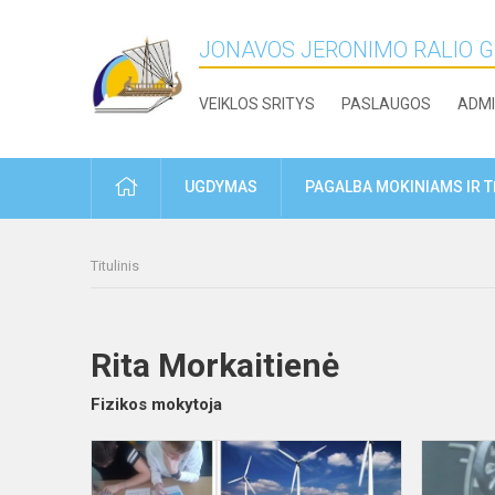
JONAVOS JERONIMO RALIO 
VEIKLOS SRITYS
PASLAUGOS
ADMI
PRADŽIA
UGDYMAS
PAGALBA MOKINIAMS IR 
Titulinis
Rita Morkaitienė
Fizikos mokytoja
STEM
projektas