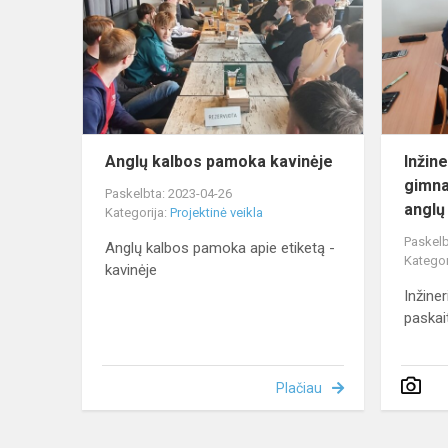
pamoka
kavinėje
Anglų kalbos pamoka kavinėje
Inžin
gimna
Paskelbta: 2023-04-26
anglų
Kategorija:
Projektinė veikla
Paskelb
Anglų kalbos pamoka apie etiketą -
Kategor
kavinėje
Inžine
paskai
Plačiau