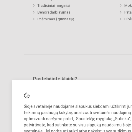
Tradiciniai renginiai
Moki
Bendradarbiavimas
Pat
Priėmimas į gimnaziją
Bibl
Pastebėjote klaidų?
Bend
Turite pasiūlymų?
RAŠYKITE
Šioje svetainėje naudojame slapukus siekdami užtikrinti j
teikiamų paslaugų kokybę, analizuoti svetainės naudojimą 
optimizuoti naršymo patirtį. Spustelėję mygtuką „Sutinku“,
patvirtinate, kad sutinkate su visų slapukų naudojimu šioje
svetainėje. Jei norite atšaukti arba pakeisti savo sutikimu