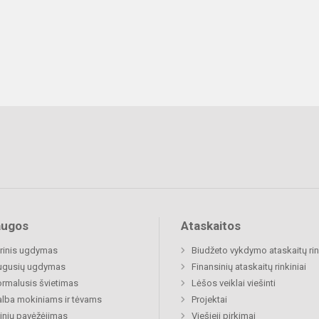
augos
Ataskaitos
rinis ugdymas
Biudžeto vykdymo ataskaitų rin
ugusių ugdymas
Finansinių ataskaitų rinkiniai
rmalusis švietimas
Lėšos veiklai viešinti
lba mokiniams ir tėvams
Projektai
nių pavėžėjimas
Viešieji pirkimai