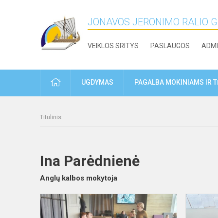
JONAVOS JERONIMO RALIO 
VEIKLOS SRITYS
PASLAUGOS
ADMI
PRADŽIA
UGDYMAS
PAGALBA MOKINIAMS IR 
Titulinis
Ina Parėdnienė
Anglų kalbos mokytoja
Anglų
kalbos