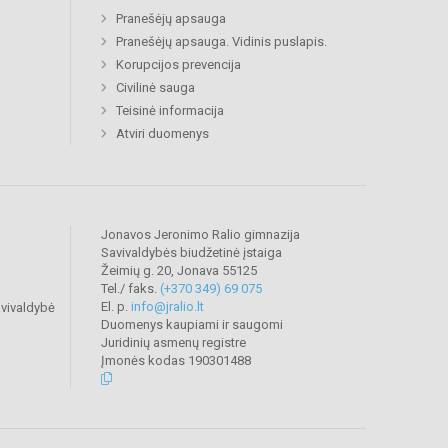
Pranešėjų apsauga
Pranešėjų apsauga. Vidinis puslapis.
Korupcijos prevencija
Civilinė sauga
Teisinė informacija
Atviri duomenys
Jonavos Jeronimo Ralio gimnazija
Savivaldybės biudžetinė įstaiga
Žeimių g. 20, Jonava 55125
Tel./ faks.
(+370 349) 69 075
El. p.
info@jralio.lt
vivaldybė
Duomenys kaupiami ir saugomi
Juridinių asmenų registre
Įmonės kodas 190301488