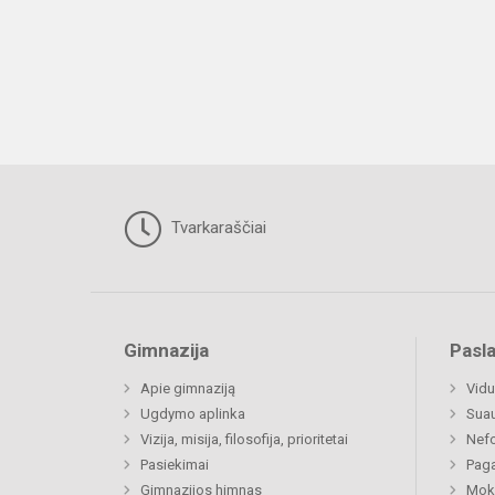
Tvarkaraščiai
Gimnazija
Pasl
Apie gimnaziją
Vidu
Ugdymo aplinka
Sua
Vizija, misija, filosofija, prioritetai
Nefo
Pasiekimai
Paga
Gimnazijos himnas
Moki