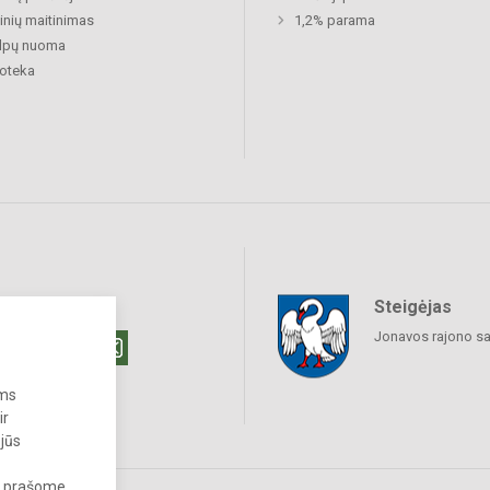
nių maitinimas
1,2% parama
alpų nuoma
ioteka
Steigėjas
raukime
Jonavos rajono sa
ums
ir
 jūs
s, prašome