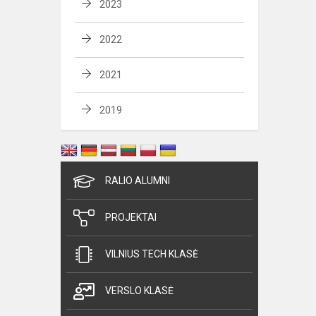
2023
2022
2021
2019
RALIO ALUMNI
PROJEKTAI
VILNIUS TECH KLASĖ
VERSLO KLASĖ