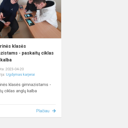
gimnazistams
-
paskaitų
ciklas
anglų
kal...
erinės klasės
zistams - paskaitų ciklas
 kalba
ta: 2023-04-20
ija:
Ugdymas karjerai
rinės klasės gimnazistams -
tų ciklas anglų kalba
Plačiau