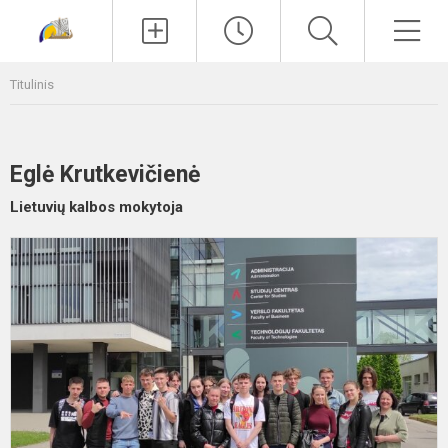
Paieška
Men
Titulinis
Eglė Krutkevičienė
Lietuvių kalbos mokytoja
S
p