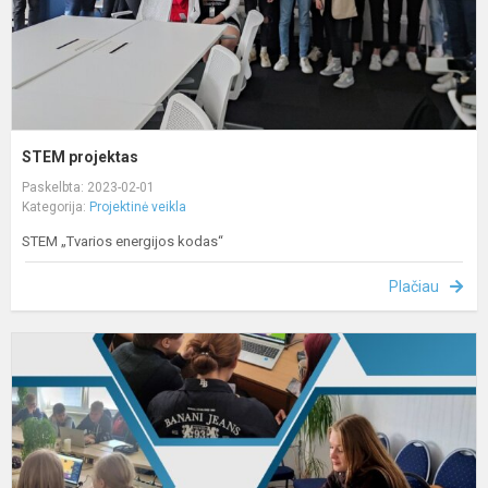
STEM projektas
Paskelbta: 2023-02-01
Kategorija:
Projektinė veikla
STEM „Tvarios energijos kodas“
Plačiau
S
p