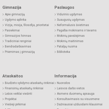
Gimnazija
Paslaugos
Apie gimnaziją
Vidurinis ugdymas
Ugdymo aplinka
Suaugusių ugdymas
Vizija, misija, filosofija, prioritetai
Neformalusis švietimas
Pasiekimai
Pagalba mokiniams ir tėvams
Gimnazijos himnas
Mokinių pavėžėjimas
Tradiciniai renginiai
Mokinių maitinimas
Bendradarbiavimas
Patalpų nuoma
Priėmimas į gimnaziją
Biblioteka
Ataskaitos
Informacija
Biudžeto vykdymo ataskaitų rinkiniai
Nuorodos
Finansinių ataskaitų rinkiniai
Laisvos darbo vietos
Lėšos veiklai viešinti
Asmens duomenų apsauga
Projektai
Konsultavimasis su visuomene
Viešieji pirkimai
Dažniausiai užduodami klausimai