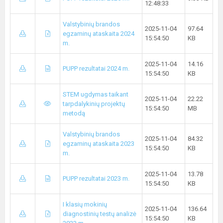
12:48:33
Valstybinių brandos
2025-11-04
97.64
egzaminų ataskaita 2024
15:54:50
KB
m.
2025-11-04
14.16
PUPP rezultatai 2024 m.
15:54:50
KB
STEM ugdymas taikant
2025-11-04
22.22
tarpdalykinių projektų
15:54:50
MB
metodą
Valstybinių brandos
2025-11-04
84.32
egzaminų ataskaita 2023
15:54:50
KB
m.
2025-11-04
13.78
PUPP rezultatai 2023 m.
15:54:50
KB
I klasių mokinių
2025-11-04
136.64
diagnostinių testų analizė
15:54:50
KB