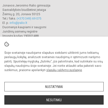
Jonavos Jeronimo Ralio gimnazija
Savivaldybės biudžetinė įstaiga
Žeimių g. 20, Jonava 55125
Tel./ faks.
(+370 349) 69 075
El. p.
info@jralio.lt
Duomenys kaupiami ir saugomi
Juridinių asmenų registre
Įmonės kodas 190301488
Šioje svetainėje naudojame slapukus siekdami užtikrinti jums teikiamų
© 2023. Jonavos Jeronimo Ralio gimnazija. Visos teisės saugomos.
Kopijuoti turinį be raštiško gimnazijos sutikimo griežtai draudžiama.
paslaugų kokybę, analizuoti svetainės naudojimą ir optimizuoti naršymo
patirtį. Spustelėję mygtuką „Sutinku“, jūs patvirtinate, kad sutinkate su visų
Prieinamumo paraiška
Slapukų valdymas
slapukų naudojimu šioje svetainėje. Jei norite atšaukti arba pakeisti savo
sutikimus, prašome apsilankyti
slapukų valdymo puslapyje
.
Sumanus būdas atnaujinti
mokyklos interneto
svetainę
NUSTATYMAI
NESUTINKU