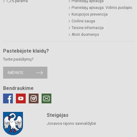
1,2% parama
Pranešėjų apsauga
Pranešėjų apsauga. Vidinis puslapis.
Korupcijos prevencija
Civilinė sauga
Teisinė informacija
Atviri duomenys
Pastebėjote klaidų?
Turite pasiūlymų?
RAŠYKITE
Bendraukime
Steigėjas
Jonavos rajono savivaldybė