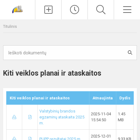
Paieška
Men
Titulinis
Kiti veiklos planai ir ataskaitos
Kiti veiklos planai ir ataskaitos
Atnaujinta
Dydis
Valstybinių brandos
2025-11-04
1.45
egzaminų ataskaita 2025
15:54:50
MB
m.
2025-12-01
PUPP rezultatai 2025 m.
9.33 KB